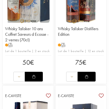
Whisky Talisker 10 ans
Whisky Talisker Distillers
Coffret Saveurs d Ecosse -
Edition
2 verres (70cl)
T
T
Lot de 1 bouteille | 2 en stock
Lot de 1 bouteille | 12 en stock
50
€
75
€
E-CAVISTE
E-CAVISTE