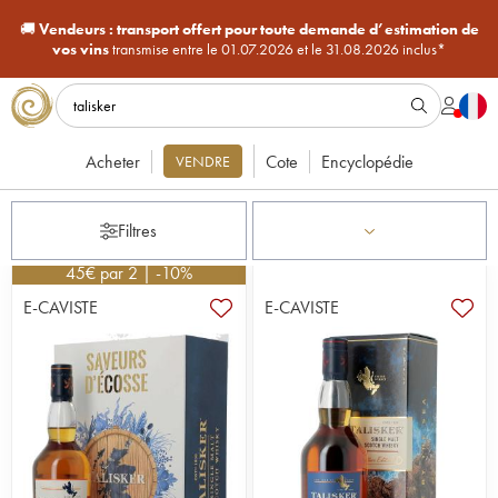
🚚
Vendeurs :
transport offert pour toute demande d’estimation de
vos vins
transmise entre le 01.07.2026 et le 31.08.2026 inclus*
Acheter
Cote
Encyclopédie
VENDRE
Filtres
45
€
par 2 | -10%
E-CAVISTE
E-CAVISTE