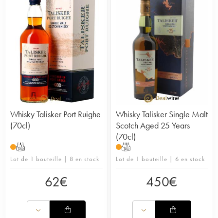
Whisky Talisker Port Ruighe
Whisky Talisker Single Malt
(70cl)
Scotch Aged 25 Years
(70cl)
T
T
Lot de 1 bouteille | 8 en stock
Lot de 1 bouteille | 6 en stock
62
€
450
€