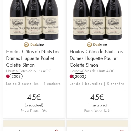
Hautes-Côtes de Nuits Les
Hautes-Côtes de Nuits Les
Dames Huguette Paul et
Dames Huguette Paul et
Colette Simon
Colette Simon
Hautes-Côtes de Nuits AOC
Hautes-Côtes de Nuits AOC
2003
2003
Lot de 3 bouteilles | 1 enchère
Lot de 3 bouteilles | 0 enchère
45
€
45
€
(
prix actuel
)
(
mise à prix
)
15
€
15
€
Prix à l'unité
Prix à l'unité