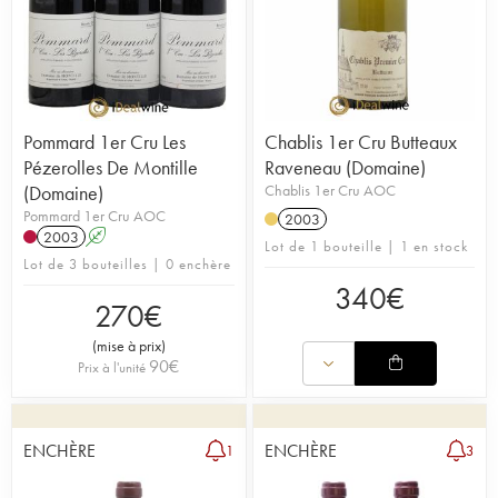
Pommard 1er Cru Les
Chablis 1er Cru Butteaux
Pézerolles De Montille
Raveneau (Domaine)
(Domaine)
Chablis 1er Cru AOC
Pommard 1er Cru AOC
2003
2003
A
Lot de 1 bouteille | 1 en stock
Lot de 3 bouteilles | 0 enchère
340
€
270
€
(
mise à prix
)
90
€
Prix à l'unité
ENCHÈRE
ENCHÈRE
1
3