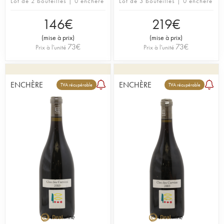
Lot de 2 bouteilles | 0 enchère
Lot de 3 bouteilles | 0 enchère
146
€
219
€
(
mise à prix
)
(
mise à prix
)
73
€
73
€
Prix à l'unité
Prix à l'unité
ENCHÈRE
ENCHÈRE
TVA récupérable
TVA récupérable