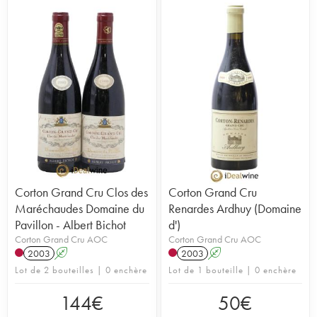
Corton Grand Cru Clos des
Corton Grand Cru
Maréchaudes Domaine du
Renardes Ardhuy (Domaine
Pavillon - Albert Bichot
d')
Corton Grand Cru AOC
Corton Grand Cru AOC
2003
A
2003
A
Lot de 2 bouteilles | 0 enchère
Lot de 1 bouteille | 0 enchère
144
€
50
€