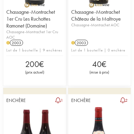
Chassagne-Montrachet
Chassagne-Montrachet
1er Cru Les Ruchottes
Château de la Maltroye
Ramonet (Domaine)
Chassagne-Montrachet AOC
Chassagne-Montrachet 1er Cru
AOC
2003
2003
Lot de 1 bouteille | 9 enchères
Lot de 1 bouteille | 0 enchère
200
€
40
€
(
prix actuel
)
(
mise à prix
)
ENCHÈRE
ENCHÈRE
1
2