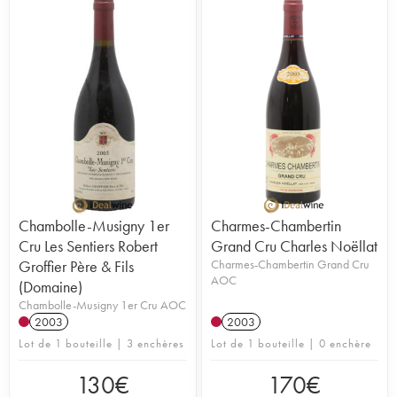
Chambolle-Musigny 1er
Charmes-Chambertin
Cru Les Sentiers Robert
Grand Cru Charles Noëllat
Groffier Père & Fils
Charmes-Chambertin Grand Cru
AOC
(Domaine)
Chambolle-Musigny 1er Cru AOC
2003
2003
Lot de 1 bouteille | 3 enchères
Lot de 1 bouteille | 0 enchère
130
€
170
€