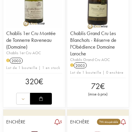
Chablis 1er Cru Montée
Chablis Grand Cru Les
de Tonnerre Raveneau
Blanchots - Réserve de
(Domaine)
l'Obédience Domaine
Chablis 1er Cru AOC
Laroche
Chablis Grand Cru AOC
2003
2003
Lot de 1 bouteille | 1 en stock
Lot de 1 bouteille | 0 enchère
320
€
72
€
(
mise à prix
)
ENCHÈRE
ENCHÈRE
5
TVA récupérable