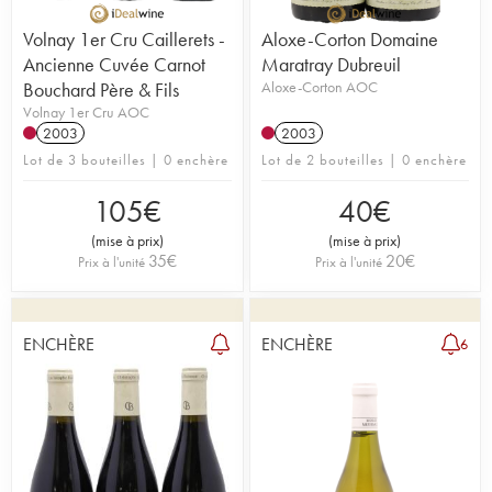
Volnay 1er Cru Caillerets -
Aloxe-Corton Domaine
Ancienne Cuvée Carnot
Maratray Dubreuil
Bouchard Père & Fils
Aloxe-Corton AOC
Volnay 1er Cru AOC
2003
2003
Lot de 3 bouteilles | 0 enchère
Lot de 2 bouteilles | 0 enchère
105
€
40
€
(
mise à prix
)
(
mise à prix
)
35
€
20
€
Prix à l'unité
Prix à l'unité
ENCHÈRE
ENCHÈRE
6