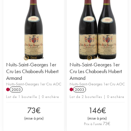
Nuits-Saint-Georges 1er
Nuits-Saint-Georges 1er
Cru Les Chaboeufs Hubert
Cru Les Chaboeufs Hubert
Armand
Armand
Nuits-Saint-Georges 1er Cru AOC
Nuits-Saint-Georges 1er Cru AOC
2003
2003
Lot de 1 bouteille | 0 enchère
Lot de 2 bouteilles | 0 enchère
73
€
146
€
(
mise à prix
)
(
mise à prix
)
73
€
Prix à l'unité