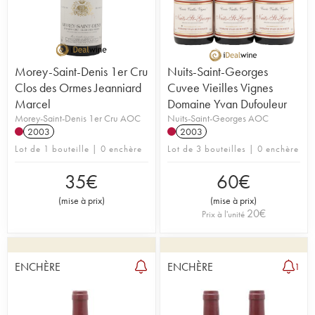
Morey-Saint-Denis 1er Cru
Nuits-Saint-Georges
Clos des Ormes Jeanniard
Cuvee Vieilles Vignes
Marcel
Domaine Yvan Dufouleur
Morey-Saint-Denis 1er Cru AOC
Nuits-Saint-Georges AOC
2003
2003
Lot de 1 bouteille | 0 enchère
Lot de 3 bouteilles | 0 enchère
35
€
60
€
(
mise à prix
)
(
mise à prix
)
20
€
Prix à l'unité
ENCHÈRE
ENCHÈRE
1