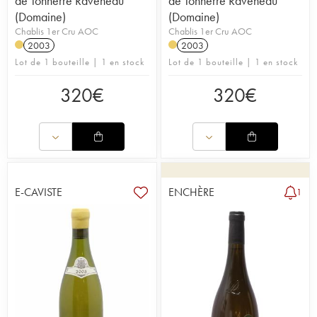
de Tonnerre Raveneau
de Tonnerre Raveneau
(Domaine)
(Domaine)
Chablis 1er Cru AOC
Chablis 1er Cru AOC
2003
2003
Lot de 1 bouteille | 1 en stock
Lot de 1 bouteille | 1 en stock
320
€
320
€
E-CAVISTE
ENCHÈRE
1