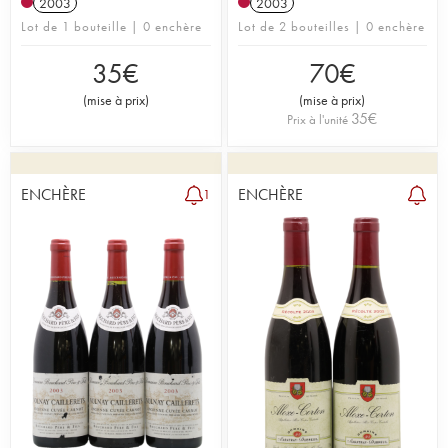
2003
2003
Lot de 1 bouteille | 0 enchère
Lot de 2 bouteilles | 0 enchère
35
€
70
€
(
mise à prix
)
(
mise à prix
)
35
€
Prix à l'unité
ENCHÈRE
ENCHÈRE
1