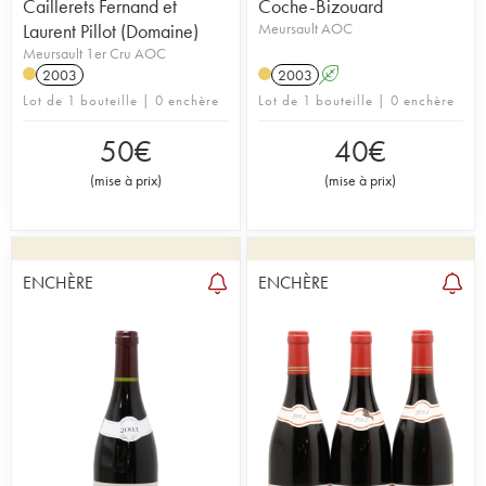
Caillerets Fernand et
Coche-Bizouard
Laurent Pillot (Domaine)
Meursault AOC
Meursault 1er Cru AOC
2003
2003
A
Lot de 1 bouteille | 0 enchère
Lot de 1 bouteille | 0 enchère
50
€
40
€
(
mise à prix
)
(
mise à prix
)
ENCHÈRE
ENCHÈRE