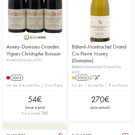
Auxey-Duresses Grandes
Bâtard-Montrachet Grand
Vignes Christophe Buisson
Cru Pierre Morey
Auxey-Duresses AOC
(Domaine)
Bâtard-Montrachet Grand Cru
AOC
2003
2003
A
S
Lot de 3 bouteilles | 0 enchère
Lot de 1 bouteille | 8 enchères
54
€
270
€
(
mise à prix
)
(
prix actuel
)
18
€
Prix à l'unité