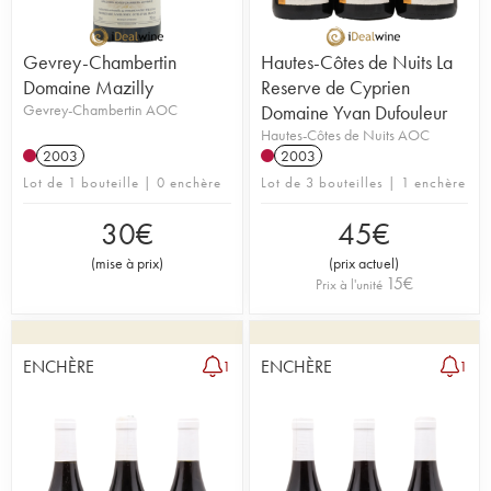
Gevrey-Chambertin
Hautes-Côtes de Nuits La
Domaine Mazilly
Reserve de Cyprien
Gevrey-Chambertin AOC
Domaine Yvan Dufouleur
Hautes-Côtes de Nuits AOC
2003
2003
Lot de 1 bouteille | 0 enchère
Lot de 3 bouteilles | 1 enchère
30
€
45
€
(
mise à prix
)
(
prix actuel
)
15
€
Prix à l'unité
ENCHÈRE
ENCHÈRE
1
1