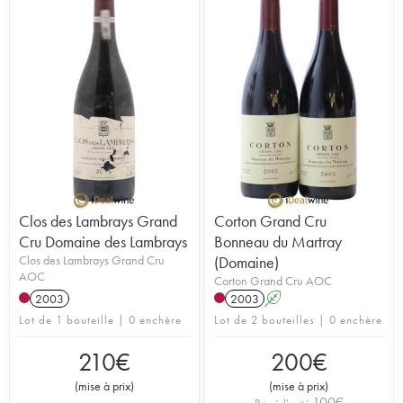
Clos des Lambrays Grand
Corton Grand Cru
Cru Domaine des Lambrays
Bonneau du Martray
Clos des Lambrays Grand Cru
(Domaine)
AOC
Corton Grand Cru AOC
2003
2003
A
Lot de 1 bouteille | 0 enchère
Lot de 2 bouteilles | 0 enchère
210
€
200
€
(
mise à prix
)
(
mise à prix
)
100
€