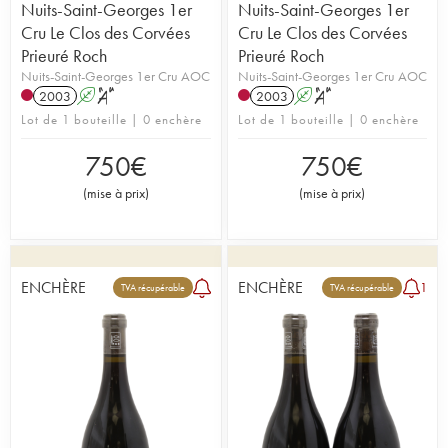
Nuits-Saint-Georges 1er
Nuits-Saint-Georges 1er
Cru Le Clos des Corvées
Cru Le Clos des Corvées
Prieuré Roch
Prieuré Roch
Nuits-Saint-Georges 1er Cru AOC
Nuits-Saint-Georges 1er Cru AOC
2003
A
S
2003
A
S
Lot de 1 bouteille | 0 enchère
Lot de 1 bouteille | 0 enchère
750
€
750
€
(
mise à prix
)
(
mise à prix
)
ENCHÈRE
ENCHÈRE
1
TVA récupérable
TVA récupérable