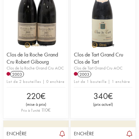
Clos de la Roche Grand
Clos de Tart Grand Cru
Cru Robert Gibourg
Clos de Tart
Clos de la Roche Grand Cru AOC
Clos de Tart Grand Cru AOC
2003
2003
Lot de 2 bouteilles | 0 enchère
Lot de 1 bouteille | 1 enchère
220
€
340
€
(
mise à prix
)
(
prix actuel
)
110
€
Prix à l'unité
ENCHÈRE
ENCHÈRE