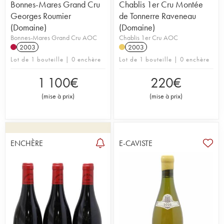
Bonnes-Mares Grand Cru
Chablis 1er Cru Montée
Georges Roumier
de Tonnerre Raveneau
(Domaine)
(Domaine)
Bonnes-Mares Grand Cru AOC
Chablis 1er Cru AOC
2003
2003
Lot de 1 bouteille | 0 enchère
Lot de 1 bouteille | 0 enchère
1 100
€
220
€
(
mise à prix
)
(
mise à prix
)
ENCHÈRE
E-CAVISTE