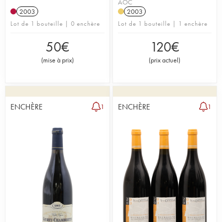
AOC
2003
2003
Lot de 1 bouteille | 0 enchère
Lot de 1 bouteille | 1 enchère
50
€
120
€
(
mise à prix
)
(
prix actuel
)
ENCHÈRE
ENCHÈRE
1
1