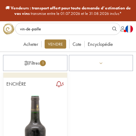
🚚
Vendeurs :
transport offert pour toute demande d’estimation de
vos vins
transmise entre le 01.07.2026 et le 31.08.2026 inclus*
Acheter
Cote
Encyclopédie
VENDRE
Filtres
1
ENCHÈRE
5