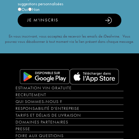
suggestions personnalisées
Oui
Non
JE M'INSCRIS
En vous inscrivant, vous acceptez de recevoir les emails de iDealwine. Vous
pouvez vous désabonner à tout moment via le lien présent dans chaque message.
ESTIMATION VIN GRATUITE
RECRUTEMENT
QUI SOMMES-NOUS ?
RESPONSABILITÉ D'ENTREPRISE
TARIFS ET DÉLAIS DE LIVRAISON
DOMAINES PARTENAIRES
PRESSE
FOIRE AUX QUESTIONS