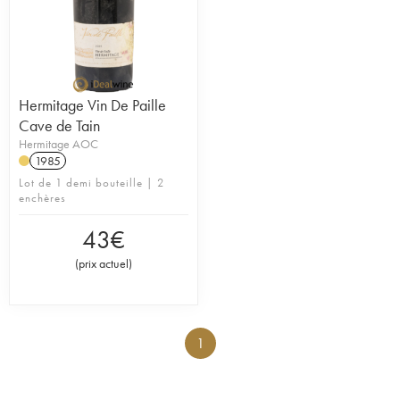
Hermitage Vin De Paille
Cave de Tain
Hermitage AOC
1985
Lot de 1 demi bouteille | 2
enchères
43
€
(
prix actuel
)
1