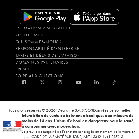
ESTIMATION VIN GRATUITE
RECRUTEMENT
QUI SOMMES-NOUS ?
RESPONSABILITÉ D'ENTREPRISE
TARIFS ET DÉLAIS DE LIVRAISON
DOMAINES PARTENAIRES
PRESSE
FOIRE AUX QUESTIONS
Tous droits réservés © 2026 iDealwine S.A.S.
CGS
Données personnelles
Interdiction de vente de boissons alcooliques aux mineurs de
moins de 18 ans. L'abus d'alcool est dangereux pour la santé,
à consommer avec modération.
La preuve de majorité de l'acheteur est exigée au moment de la vente en
ligne. CODE DE LA SANTÉ PUBLIQUE, ART.L.3342-1 et L.3353-3