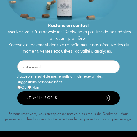
Restons en
contact
Inscrivez-vous à la newsletter iDealwine et profitez de nos pépites
en avant-première !
Recevez directement dans votre boîte mail : nos découvertes du
moment, ventes exclusives, actualités, analyses...
J'accepte le suivi de mes emails afin de recevoir des
suggestions personnalisées
Oui
Non
JE M'INSCRIS
En vous inscrivant, vous acceptez de recevoir les emails de iDealwine. Vous
pouvez vous désabonner à tout moment via le lien présent dans chaque message.