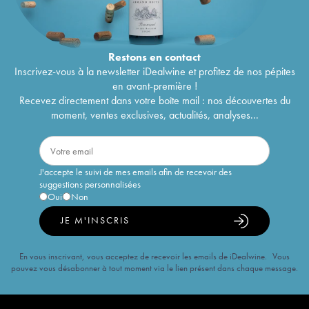
Restons en
contact
Inscrivez-vous à la newsletter iDealwine et profitez de nos pépites
en avant-première !
Recevez directement dans votre boîte mail : nos découvertes du
moment, ventes exclusives, actualités, analyses...
J'accepte le suivi de mes emails afin de recevoir des
suggestions personnalisées
Oui
Non
JE M'INSCRIS
En vous inscrivant, vous acceptez de recevoir les emails de iDealwine. Vous
pouvez vous désabonner à tout moment via le lien présent dans chaque message.