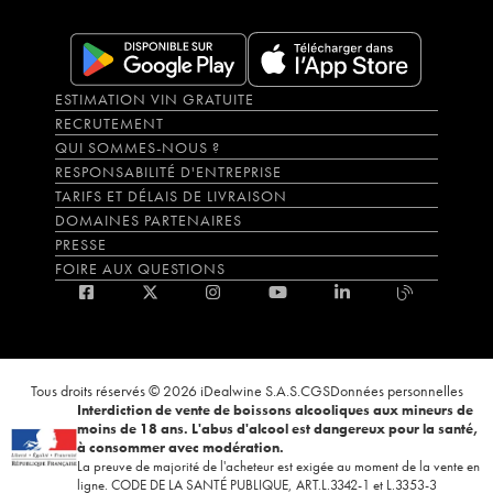
ESTIMATION VIN GRATUITE
RECRUTEMENT
QUI SOMMES-NOUS ?
RESPONSABILITÉ D'ENTREPRISE
TARIFS ET DÉLAIS DE LIVRAISON
DOMAINES PARTENAIRES
PRESSE
FOIRE AUX QUESTIONS
Tous droits réservés © 2026 iDealwine S.A.S.
CGS
Données personnelles
Interdiction de vente de boissons alcooliques aux mineurs de
moins de 18 ans. L'abus d'alcool est dangereux pour la santé,
à consommer avec modération.
La preuve de majorité de l'acheteur est exigée au moment de la vente en
ligne. CODE DE LA SANTÉ PUBLIQUE, ART.L.3342-1 et L.3353-3