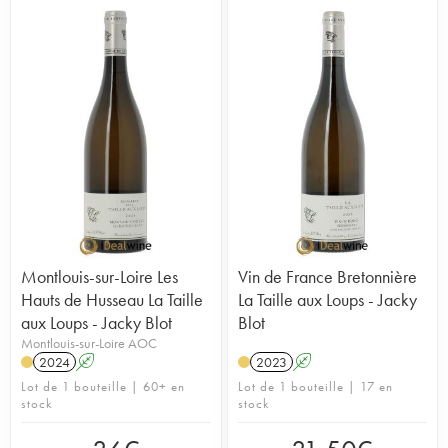
Montlouis-sur-Loire Les
Vin de France Bretonnière
Hauts de Husseau La Taille
La Taille aux Loups - Jacky
aux Loups - Jacky Blot
Blot
Montlouis-sur-Loire AOC
2024
A
2023
A
Lot de 1 bouteille | 60+ en
Lot de 1 bouteille | 17 en
stock
stock