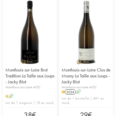
Montlouis-sur-Loire Brut
Montlouis-sur-Loire Clos de
Tradition La Taille aux Loups
Mosny La Taille aux Loups -
- Jacky Blot
Jacky Blot
Montlouis-sur-Loire AOC
Montlouis-sur-Loire AOC
2024
A
A
H
Lot de 1 bouteille | 60+ en
Lot de 1 magnum | 10 en stock
stock
38
€
29
€