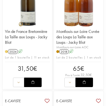
Vin de France Bretonnière
Montlouis-sur-Loire Cuvée
La Taille aux Loups - Jacky
des Loups La Taille aux
Blot
Loups - Jacky Blot
Montlouis-sur-Loire AOC
2024
A
2018
A
Lot de 1 bouteille | 11 en stock
Lot de 2 bouteilles | 1 en stock
31,50
€
65
€
32,50
€
Prix à l'unité
E-CAVISTE
E-CAVISTE