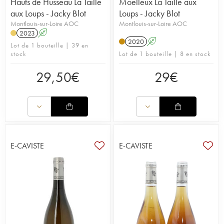
Hauts de Husseau La Taille
Moelleux La Taille aux
aux Loups - Jacky Blot
Loups - Jacky Blot
Montlouis-sur-Loire AOC
Montlouis-sur-Loire AOC
2023
A
2020
A
Lot de 1 bouteille | 39 en
stock
Lot de 1 bouteille | 8 en stock
29,50
€
29
€
E-CAVISTE
E-CAVISTE