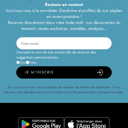
Restons en
contact
Inscrivez-vous à la newsletter iDealwine et profitez de nos pépites
en avant-première !
Recevez directement dans votre boîte mail : nos découvertes du
moment, ventes exclusives, actualités, analyses...
J'accepte le suivi de mes emails afin de recevoir des
suggestions personnalisées
Oui
Non
JE M'INSCRIS
En vous inscrivant, vous acceptez de recevoir les emails de iDealwine. Vous
pouvez vous désabonner à tout moment via le lien présent dans chaque message.