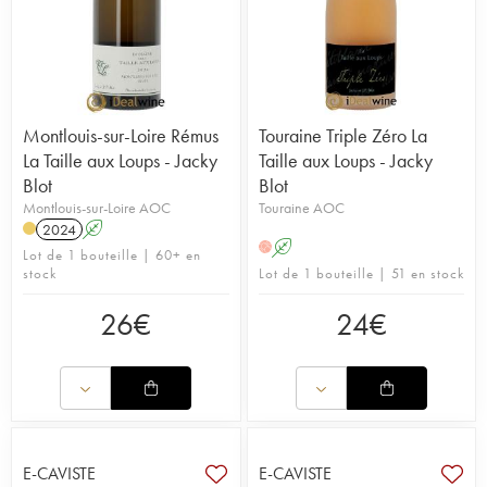
Montlouis-sur-Loire Rémus
Touraine Triple Zéro La
La Taille aux Loups - Jacky
Taille aux Loups - Jacky
Blot
Blot
Montlouis-sur-Loire AOC
Touraine AOC
2024
A
A
H
Lot de 1 bouteille | 60+ en
stock
Lot de 1 bouteille | 51 en stock
26
€
24
€
E-CAVISTE
E-CAVISTE