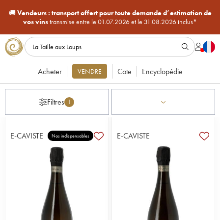
🚚
Vendeurs :
transport offert pour toute demande d’estimation de
vos vins
transmise entre le 01.07.2026 et le 31.08.2026 inclus*
Acheter
Cote
Encyclopédie
VENDRE
Filtres
1
E-CAVISTE
E-CAVISTE
Nos indispensables