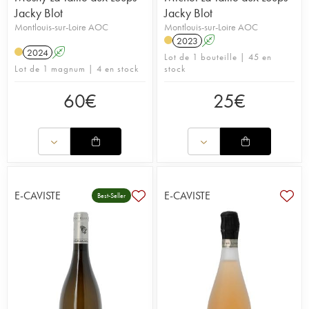
Jacky Blot
Jacky Blot
Montlouis-sur-Loire AOC
Montlouis-sur-Loire AOC
2023
A
2024
A
Lot de 1 bouteille | 45 en
Lot de 1 magnum | 4 en stock
stock
60
€
25
€
E-CAVISTE
E-CAVISTE
Best-Seller