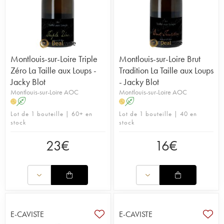
Montlouis-sur-Loire Triple
Montlouis-sur-Loire Brut
Zéro La Taille aux Loups -
Tradition La Taille aux Loups
Jacky Blot
- Jacky Blot
Montlouis-sur-Loire AOC
Montlouis-sur-Loire AOC
A
A
H
H
Lot de 1 bouteille | 60+ en
Lot de 1 bouteille | 40 en
stock
stock
23
€
16
€
E-CAVISTE
E-CAVISTE