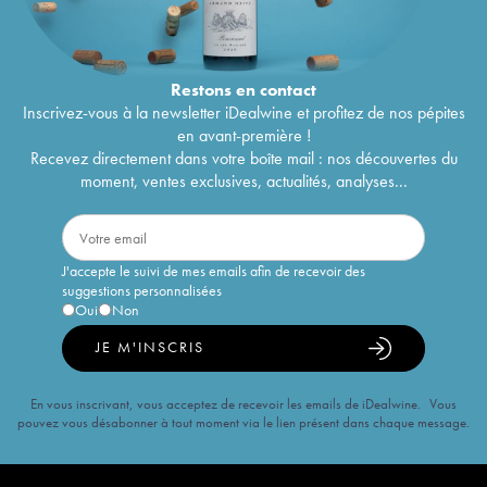
Restons en
contact
Inscrivez-vous à la newsletter iDealwine et profitez de nos pépites
en avant-première !
Recevez directement dans votre boîte mail : nos découvertes du
moment, ventes exclusives, actualités, analyses...
J'accepte le suivi de mes emails afin de recevoir des
suggestions personnalisées
Oui
Non
JE M'INSCRIS
En vous inscrivant, vous acceptez de recevoir les emails de iDealwine. Vous
pouvez vous désabonner à tout moment via le lien présent dans chaque message.