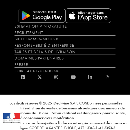
ESTIMATION VIN GRATUITE
RECRUTEMENT
QUI SOMMES-NOUS ?
RESPONSABILITÉ D'ENTREPRISE
TARIFS ET DÉLAIS DE LIVRAISON
DOMAINES PARTENAIRES
PRESSE
FOIRE AUX QUESTIONS
Tous droits réservés © 2026 iDealwine S.A.S.
CGS
Données personnelles
Interdiction de vente de boissons alcooliques aux mineurs de
moins de 18 ans. L'abus d'alcool est dangereux pour la santé,
à consommer avec modération.
La preuve de majorité de l'acheteur est exigée au moment de la vente en
ligne. CODE DE LA SANTÉ PUBLIQUE, ART.L.3342-1 et L.3353-3