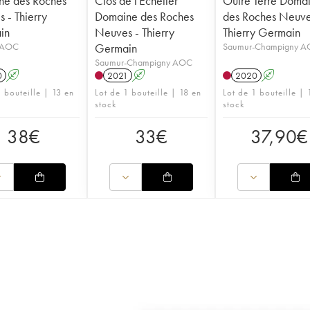
ne des Roches
Clos de l'Echelier
Outre Terre Doma
 - Thierry
Domaine des Roches
des Roches Neuve
in
Neuves - Thierry
Thierry Germain
 AOC
Germain
Saumur-Champigny 
Saumur-Champigny AOC
0
A
2021
A
2020
A
 bouteille | 13 en
Lot de 1 bouteille | 18 en
Lot de 1 bouteille | 
stock
stock
38
€
33
€
37,90
€