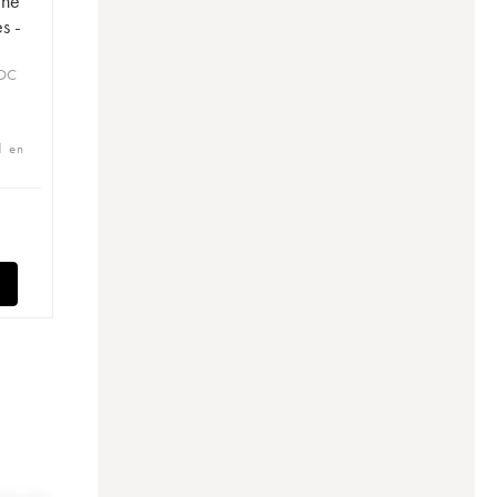
ine
s -
AOC
1 en