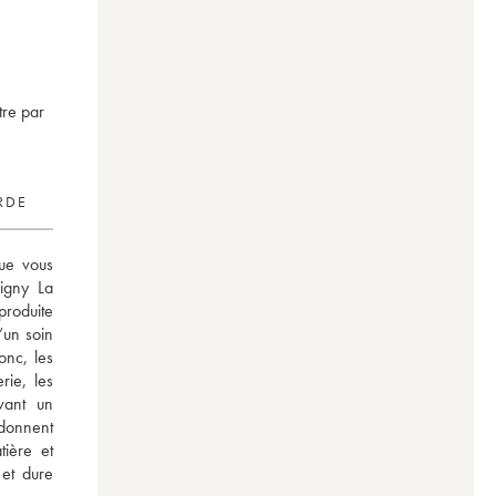
tre par
RDE
ue vous 
igny La 
oduite 
un soin 
onc, les 
ie, les 
ant un 
donnent 
ière et 
et dure 