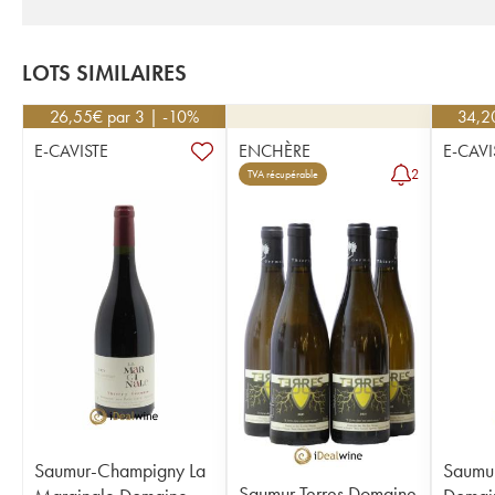
LOTS SIMILAIRES
26,55
€
par 3 | -10%
34,2
E-CAVISTE
ENCHÈRE
E-CAVI
2
TVA récupérable
Saumur-Champigny La
Saumur
Saumur Terres Domaine