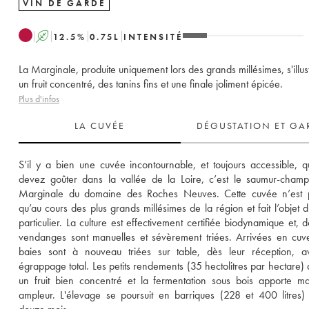
VIN DE GARDE
A
12.5
%
0.75
L
INTENSITÉ
La Marginale, produite uniquement lors des grands millésimes, s'illus
un fruit concentré, des tanins fins et une finale joliment épicée.
Plus d'infos
LA CUVÉE
DÉGUSTATION ET GA
S’il y a bien une cuvée incontournable, et toujours accessible, q
devez goûter dans la vallée de la Loire, c’est le saumur-champ
Marginale du domaine des Roches Neuves. Cette cuvée n’est pr
qu’au cours des plus grands millésimes de la région et fait l’objet d’
particulier. La culture est effectivement certifiée biodynamique et, d
vendanges sont manuelles et sévèrement triées. Arrivées en cuver
baies sont à nouveau triées sur table, dès leur réception, av
égrappage total. Les petits rendements (35 hectolitres par hectare) 
un fruit bien concentré et la fermentation sous bois apporte mat
ampleur. L'élevage se poursuit en barriques (228 et 400 litres) 