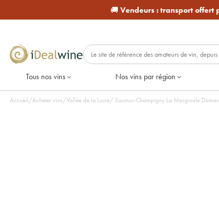
🚚
Vendeurs :
transport offert
Tous nos vins
Nos vins par région
Accueil
/
Acheter vins
/
Vallée de la Loire
/
Saumur-Champigny La Marginale Domaine 