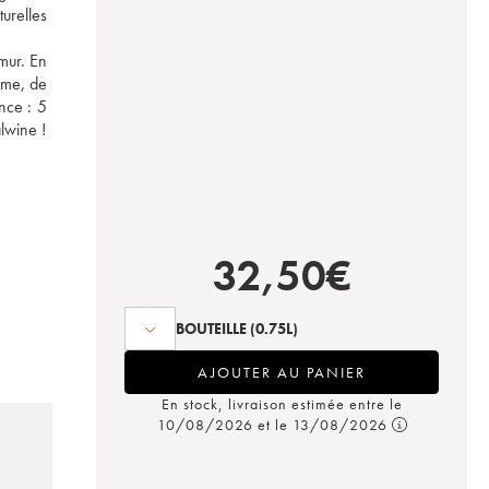
relles 
mur. En 
me, de 
ce : 5 
étoiles sur 5 par le Guide Bettane+Desseauve et 3 étoiles sur 3 par La Revue du vin de France. L'un des gros coups de cœur de l'équipe iDealwine ! 
32,50
€
BOUTEILLE
(0.75L)
AJOUTER AU PANIER
En stock, livraison estimée entre le
10/08/2026 et le 13/08/2026