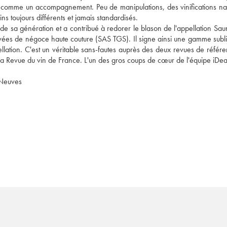
 comme un accompagnement. Peu de manipulations, des vinifications natu
ins toujours différents et jamais standardisés. 
 de sa génération et a contribué à redorer le blason de l'appellation Sau
ées de négoce haute couture (SAS TGS). Il signe ainsi une gamme subli
ation. C'est un véritable sans-fautes auprès des deux revues de référen
Lire l'article du blog sur le domaine des Roches Neuves 