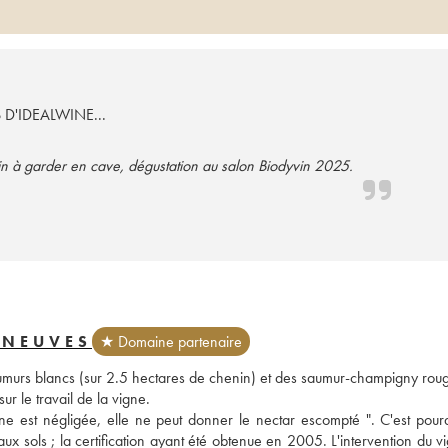
S D'IDEALWINE...
vin à garder en cave, dégustation au salon Biodyvin 2025.
 NEUVES
★ Domaine partenaire
aumurs blancs (sur 2.5 hectares de chenin) et des saumur-champigny rouge
r le travail de la vigne. 
gne est négligée, elle ne peut donner le nectar escompté ". C'est pourqu
 sols ; la certification ayant été obtenue en 2005. L'intervention du vi