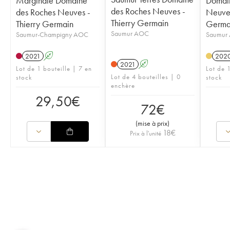
Marginale Domaine
Domai
des Roches Neuves -
des Roches Neuves -
Neuves
Thierry Germain
Thierry Germain
Germa
Saumur AOC
Saumur-Champigny AOC
Saumur
2021
A
202
2021
A
Lot de 1 bouteille | 7 en
Lot de 1
Lot de 4 bouteilles | 0
stock
stock
enchère
29,50
€
72
€
(
mise à prix
)
18
€
Prix à l'unité