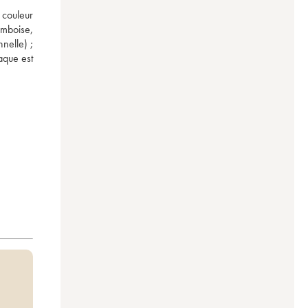
couleur 
mboise, 
nelle) ; 
que est 