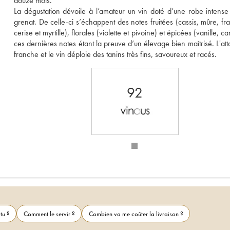
douze mois. 
La dégustation dévoile à l’amateur un vin doté d’une robe intense 
grenat. De celle-ci s’échappent des notes fruitées (cassis, mûre, fra
cerise et myrtille), florales (violette et pivoine) et épicées (vanille, can
ces dernières notes étant la preuve d’un élevage bien maîtrisé. L'atta
franche et le vin déploie des tanins très fins, savoureux et racés.
92
tu ?
Comment le servir ?
Combien va me coûter la livraison ?