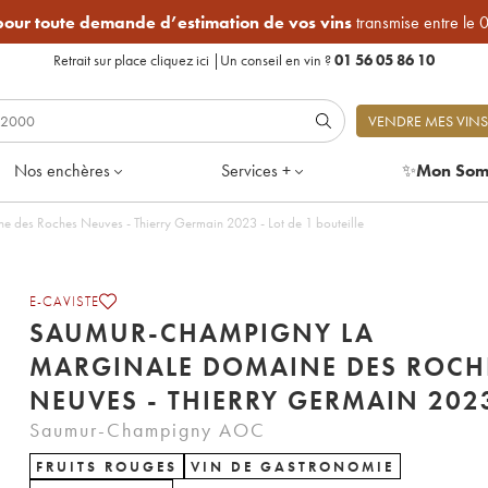
 pour toute demande d’estimation de vos vins
transmise entre le 
Retrait sur place
cliquez ici
|
Un conseil en vin ?
01 56 05 86 10
VENDRE MES VINS
Nos enchères
Services +
✨
Mon Som
des Roches Neuves - Thierry Germain 2023 - Lot de 1 bouteille
E-CAVISTE
SAUMUR-CHAMPIGNY LA
MARGINALE DOMAINE DES ROCH
NEUVES - THIERRY GERMAIN 202
Saumur-Champigny AOC
FRUITS ROUGES
VIN DE GASTRONOMIE