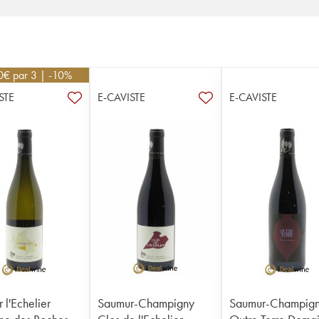
0
€
par 3 | -10%
STE
E-CAVISTE
E-CAVISTE
 l'Echelier
Saumur-Champigny
Saumur-Champig