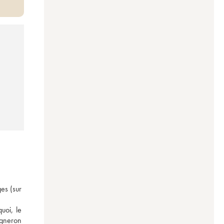
s (sur 
oi, le 
gneron 