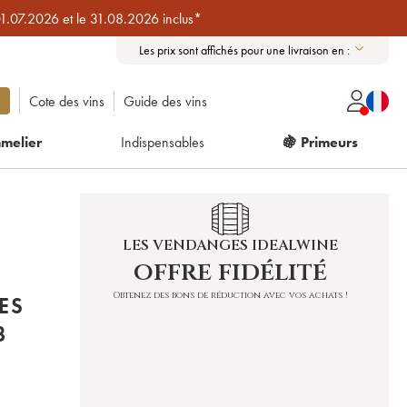
01.07.2026 et le 31.08.2026 inclus*
Les prix sont affichés pour une livraison en :
Cote des vins
Guide des vins
melier
Indispensables
🍇 Primeurs
LES VENDANGES IDEALWINE
offre fidélité
Obtenez des bons de réduction avec vos achats !
ES
3