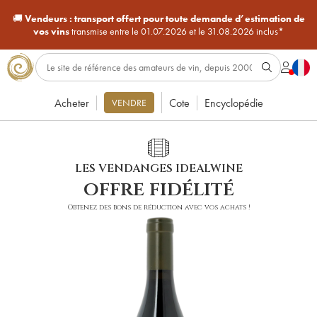
🚚
Vendeurs :
transport offert pour toute demande d’estimation de
vos vins
transmise entre le 01.07.2026 et le 31.08.2026 inclus*
Acheter
Cote
Encyclopédie
VENDRE
LES VENDANGES IDEALWINE
offre fidélité
Obtenez des bons de réduction avec vos achats !