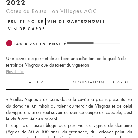
2022
Côtes du Roussillon Villages AOC
FRUITS NOIRS
VIN DE GASTRONOMIE
VIN DE GARDE
14
%
0.75
L
INTENSITÉ
Une cuvée qui permet de se faire une idée tant de la qualité du
terroir de Vingrau que du talent du vigneron.
Plus d'infos
LA CUVÉE
DÉGUSTATION ET GARDE
« Vieilles Vignes » est sans doute la cuvée la plus représentative 
du domaine, un miroir du talent du terroir de Vingrau et de celui 
du vigneron. Si on veut savoir ce dont ce couple est capable, c'est 
le vin à acquérir en priorité. 
Il s'agit d'un assemblage des plus vieilles vignes du domaine 
(âgées de 50 à 100 ans), du grenache, du lladoner pelut, du 