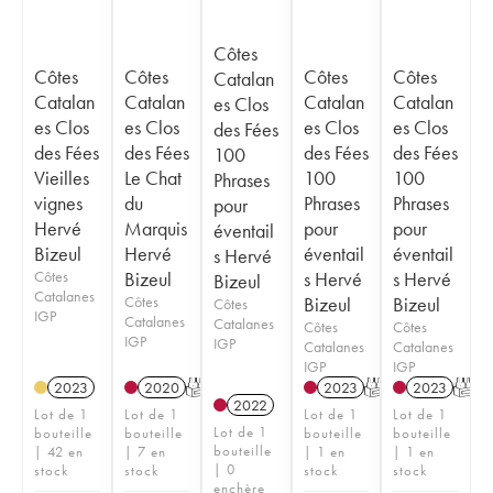
Côtes
Côtes
Côtes
Côtes
Côtes
Catalan
Catalan
Catalan
Catalan
Catalan
es Clos
es Clos
es Clos
es Clos
es Clos
des Fées
des Fées
des Fées
des Fées
des Fées
100
Vieilles
Le Chat
100
100
Phrases
vignes
du
Phrases
Phrases
pour
Hervé
Marquis
pour
pour
éventail
Bizeul
Hervé
éventail
éventail
s Hervé
Côtes
Bizeul
s Hervé
s Hervé
Bizeul
Catalanes
Côtes
Bizeul
Bizeul
Côtes
IGP
Catalanes
Catalanes
Côtes
Côtes
IGP
IGP
Catalanes
Catalanes
IGP
IGP
2023
2020
T
2023
T
2023
T
2022
Lot de 1
Lot de 1
Lot de 1
Lot de 1
Lot de 1
bouteille
bouteille
bouteille
bouteille
bouteille
| 42 en
| 7 en
| 1 en
| 1 en
| 0
stock
stock
stock
stock
enchère