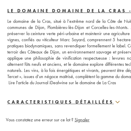
LE DOMAINE DOMAINE DE LA CRAS 
Le domaine de la Cras, situé à l’extrême nord de la Côte de Nuits
communes de Dijon, Plombières-lès-Dijon et Corcelles-les-Monts. 
préserver la ceinture verte péri-urbaine et maintenir une agricultur
vignes, confiés au viticulteur Marc Soyard, comprennent 5 hectares
pratiques biodynamiques, sans revendiquer formellement le label. Cet
terroir des Côteaux de Dijon, un environnement sauvage et prése
applique une philosophie de vinification respectueuse : levures na
alternent fûts neufs et anciens, et le domaine explore différentes tec
naturels. Les vins, à la fois énergétiques et vivants, peuvent être d
Tercet », issues d’un négoce maîtrisé, complètent la gamme du domain
 Lire l'article du Journal iDealwine sur le domaine de La Cras
CARACTERISTIQUES DÉTAILLÉES
Vous constatez une erreur sur ce lot ?
Signaler