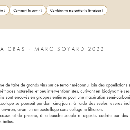
tu ?
Comment le servir ?
Combien va me coûter la livraison ?
COTEAUX DE DIJON DOMAINE DE LA CRAS - MARC SOYARD 2022
de faire de grands vins sur ce terroir méconnu, loin des appellations st
éthodes naturelles et peu interventionnistes, cultivant en biodynamie ses
isins sont encuvés en grappes entières pour une macération semi-carboni
oolique se poursuit pendant cinq jours, à l’aide des seules levures indi
viron, avant un embouteillage sans collage ni filtration. 
 cassis et de pivoine, à la bouche souple et digeste, cadrée par des t
 battus.