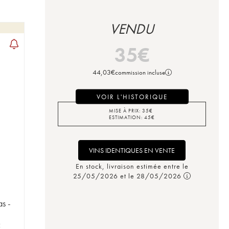
VENDU
35
€
44,03
€
commission incluse
VOIR L'HISTORIQUE
MISE À PRIX:
35
€
ESTIMATION:
45
€
VINS IDENTIQUES EN VENTE
En stock, livraison estimée entre le
25/05/2026 et le 28/05/2026
s -
C