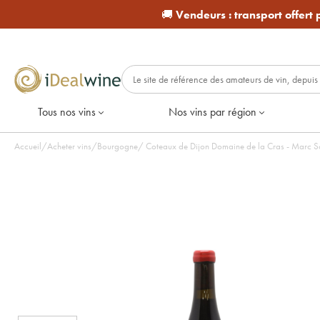
🚚
Vendeurs :
transport offert
Tous nos vins
Nos vins par région
Accueil
/
Acheter vins
/
Bourgogne
/