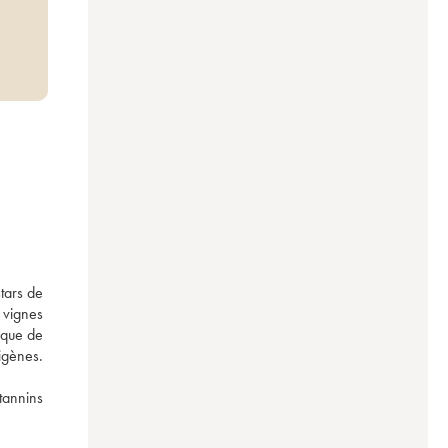
ars de 
 vignes 
que de 
gènes. 
annins 