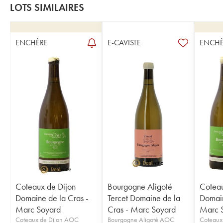
LOTS SIMILAIRES
ENCHÈRE
E-CAVISTE
ENCHÈ
Coteaux de Dijon
Bourgogne Aligoté
Coteau
Domaine de la Cras -
Tercet Domaine de la
Domain
Marc Soyard
Cras - Marc Soyard
Marc 
Coteaux de Dijon AOC
Bourgogne Aligoté AOC
Coteaux