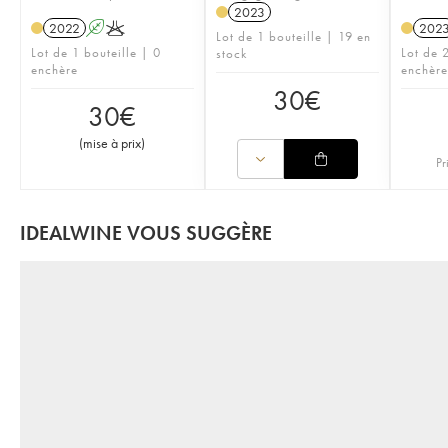
2023
2022
A
K
202
Lot de 1 bouteille | 19 en
Lot de 1 bouteille | 0
Lot de 2
stock
enchère
enchère
30
€
30
€
(
mise à prix
)
Pr
IDEALWINE VOUS SUGGÈRE