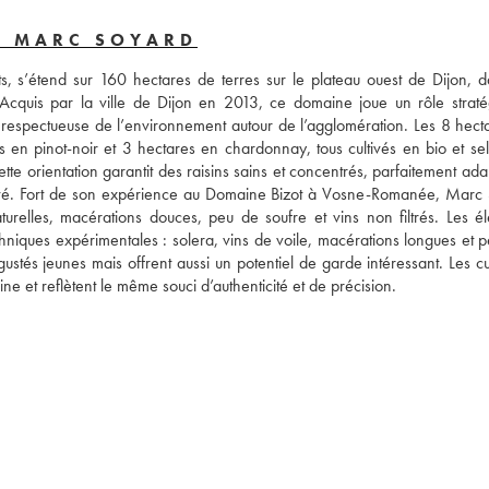
- MARC SOYARD
, s’étend sur 160 hectares de terres sur le plateau ouest de Dijon, da
Acquis par la ville de Dijon en 2013, ce domaine joue un rôle stratég
e respectueuse de l’environnement autour de l’agglomération. Les 8 hecta
 en pinot-noir et 3 hectares en chardonnay, tous cultivés en bio et sel
te orientation garantit des raisins sains et concentrés, parfaitement ada
rvé. Fort de son expérience au Domaine Bizot à Vosne-Romanée, Marc 
turelles, macérations douces, peu de soufre et vins non filtrés. Les él
hniques expérimentales : solera, vins de voile, macérations longues et pét
égustés jeunes mais offrent aussi un potentiel de garde intéressant. Les c
e et reflètent le même souci d’authenticité et de précision.