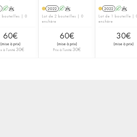
3
A
K
2022
A
K
2022
A
K
 bouteilles | 0
Lot de 2 bouteilles | 0
Lot de 1 bouteille | 
enchère
enchère
60
€
60
€
30
€
(
mise à prix
)
(
mise à prix
)
(
mise à prix
)
30
€
30
€
ix à l'unité
Prix à l'unité