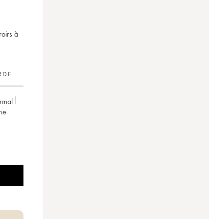
roirs à
RDE
rmal
ne