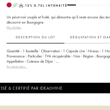
A
K
12
%
0.75
L
INTENSITÉ
Un pinot noir souple et fruité, qui démontre qu’il reste encore des ter
découvrir en Bourgogne.
Plus d'infos
DESCRIPTION DU LOT
DÉGUSTATION ET GA
Quantité :
1 bouteille
Observation :
1 Capsule cire
Niveau :
1
No
Provenance :
particulier
TVA récupérable :
non
Région :
Bourgog
Appellation :
Coteaux de Dijon
Propriétaire :
Domaine de la Cras - Marc Soyard
En savoir plus...
ISÉ & CERTIFIÉ PAR IDEALWINE