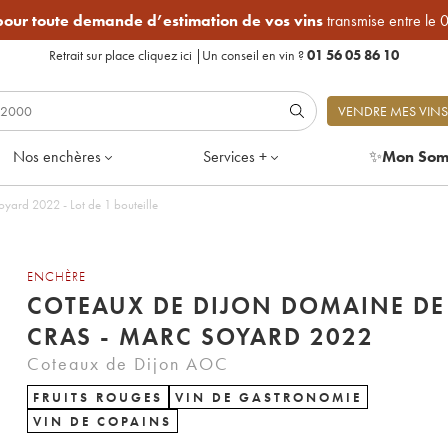
 pour toute demande d’estimation de vos vins
transmise entre le 
Retrait sur place
cliquez ici
|
Un conseil en vin ?
01 56 05 86 10
VENDRE MES VINS
Nos enchères
Services +
✨
Mon Som
Coteaux de Dijon Domaine de la Cras - Marc Soyard 2022 - Lot de 1 bouteille
ENCHÈRE
COTEAUX DE DIJON DOMAINE DE
CRAS - MARC SOYARD 2022
Coteaux de Dijon AOC
FRUITS ROUGES
VIN DE GASTRONOMIE
VIN DE COPAINS