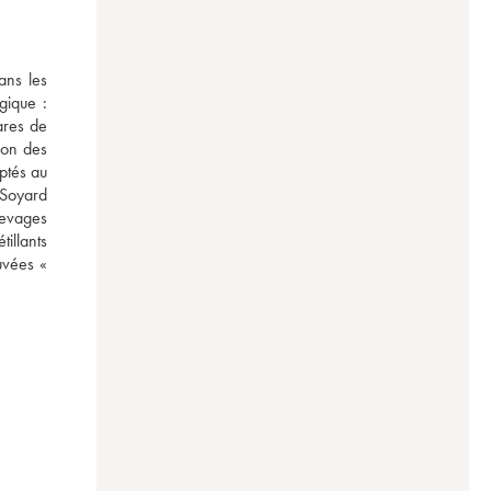
ns les 
ique : 
res de 
on des 
ptés au 
Soyard 
evages 
illants 
uvées « 