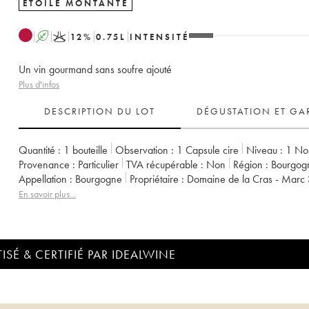
ETOILE MONTANTE
A
K
12
%
0.75
L
INTENSITÉ
Un vin gourmand sans soufre ajouté
Plus d'infos
DESCRIPTION DU LOT
DÉGUSTATION ET GA
Quantité :
1 bouteille
Observation :
1 Capsule cire
Niveau :
1
No
Provenance :
particulier
TVA récupérable :
non
Région :
Bourgog
Appellation :
Bourgogne
Propriétaire :
Domaine de la Cras - Marc
En savoir plus...
ISÉ & CERTIFIÉ PAR IDEALWINE