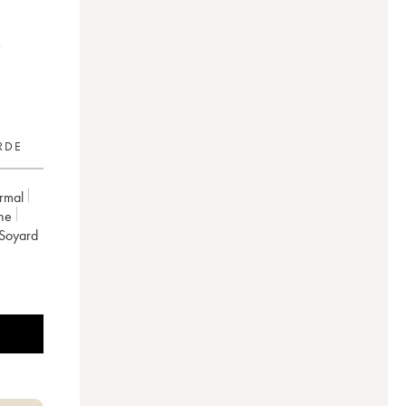
RDE
rmal
ne
 Soyard