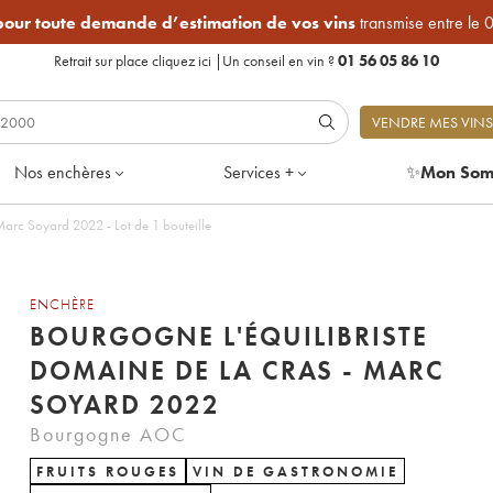
 pour toute demande d’estimation de vos vins
transmise entre le 
Retrait sur place
cliquez ici
|
Un conseil en vin ?
01 56 05 86 10
VENDRE MES VINS
Nos enchères
Services +
✨
Mon Som
Bourgogne L'équilibriste Domaine de la Cras - Marc Soyard 2022 - Lot de 1 bouteille
ENCHÈRE
BOURGOGNE L'ÉQUILIBRISTE
DOMAINE DE LA CRAS - MARC
SOYARD 2022
Bourgogne AOC
FRUITS ROUGES
VIN DE GASTRONOMIE