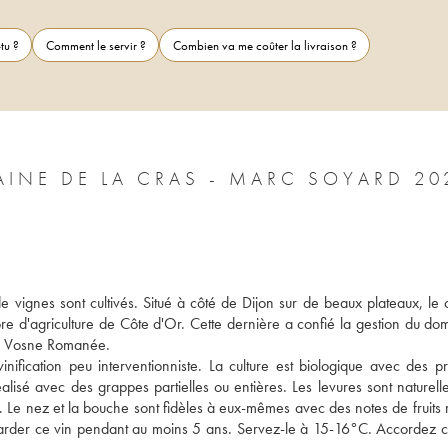
tu ?
Comment le servir ?
Combien va me coûter la livraison ?
BOURGOGNE L'ÉQUILIBRISTE DOMAINE DE 
vignes sont cultivés. Situé à côté de Dijon sur de beaux plateaux, le 
e d'agriculture de Côte d'Or. Cette dernière a confié la gestion du dom
 à Vosne Romanée. 
nification peu interventionniste. La culture est biologique avec des pra
isé avec des grappes partielles ou entières. Les levures sont naturelle
e. Le nez et la bouche sont fidèles à eux-mêmes avec des notes de fruits 
garder ce vin pendant au moins 5 ans. Servez-le à 15-16°C. Accordez ce