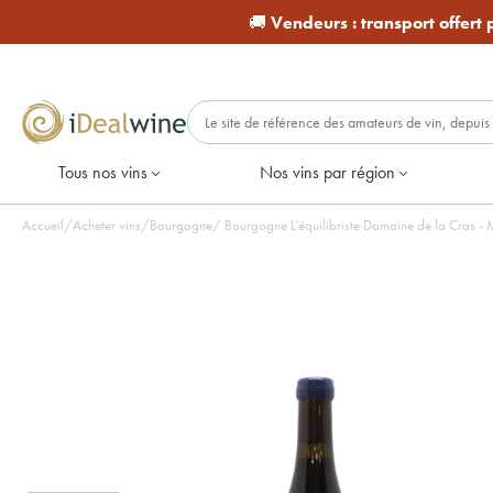
🚚
Vendeurs :
transport offert
Tous nos vins
Nos vins par région
Accueil
/
Acheter vins
/
Bourgogne
/