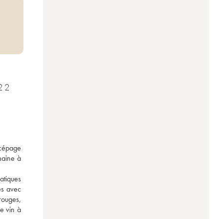
LA CRAS - MARC SOYARD 2022
cépage 
aine à 
tiques 
s avec 
rouges, 
 vin à 