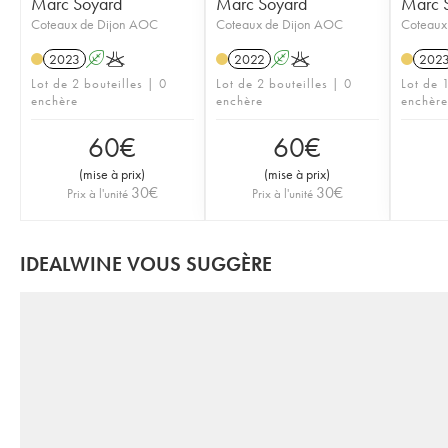
Marc Soyard
Marc Soyard
Marc 
Coteaux de Dijon AOC
Coteaux de Dijon AOC
Coteaux
2023
A
K
2022
A
K
202
Lot de 2 bouteilles | 0
Lot de 2 bouteilles | 0
Lot de 1
enchère
enchère
enchère
60
€
60
€
(
mise à prix
)
(
mise à prix
)
30
€
30
€
Prix à l'unité
Prix à l'unité
IDEALWINE VOUS SUGGÈRE