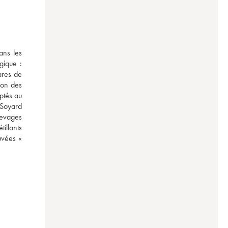
ns les 
ique : 
res de 
on des 
ptés au 
Soyard 
evages 
illants 
uvées « 