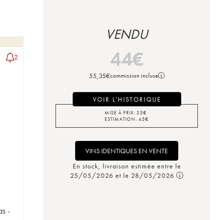
VENDU
44
€
2
55,35
€
commission incluse
VOIR L'HISTORIQUE
MISE À PRIX:
35
€
ESTIMATION:
45
€
VINS IDENTIQUES EN VENTE
En stock, livraison estimée entre le
25/05/2026 et le 28/05/2026
s -