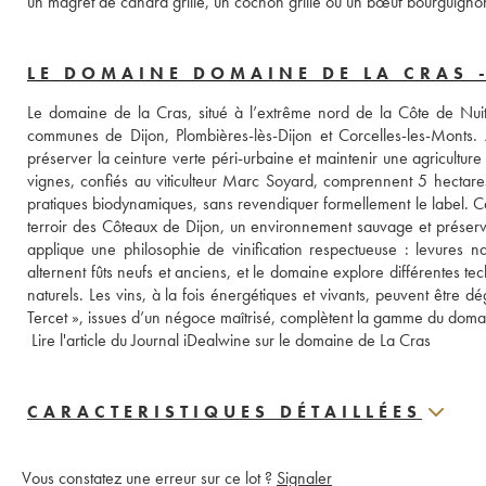
un magret de canard grillé, un cochon grillé ou un bœuf bourguigno
LE DOMAINE DOMAINE DE LA CRAS 
Le domaine de la Cras, situé à l’extrême nord de la Côte de Nuits
communes de Dijon, Plombières-lès-Dijon et Corcelles-les-Monts. 
préserver la ceinture verte péri-urbaine et maintenir une agricultur
vignes, confiés au viticulteur Marc Soyard, comprennent 5 hectares
pratiques biodynamiques, sans revendiquer formellement le label. Cet
terroir des Côteaux de Dijon, un environnement sauvage et prése
applique une philosophie de vinification respectueuse : levures na
alternent fûts neufs et anciens, et le domaine explore différentes tec
naturels. Les vins, à la fois énergétiques et vivants, peuvent être d
Tercet », issues d’un négoce maîtrisé, complètent la gamme du domain
 Lire l'article du Journal iDealwine sur le domaine de La Cras
CARACTERISTIQUES DÉTAILLÉES
Vous constatez une erreur sur ce lot ?
Signaler