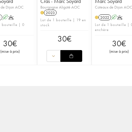
Soyard
Cras - Marc Soyard
Marc Soyard
 de Dijon AOC
Bourgogne Aligoté AOC
Coteaux de Dijon AO
2023
3
A
K
2022
A
K
Lot de 1 bouteille | 19 en
 bouteille | 0
Lot de 1 bouteille | 
stock
enchère
30
€
30
€
30
€
(
mise à prix
)
(
mise à prix
)