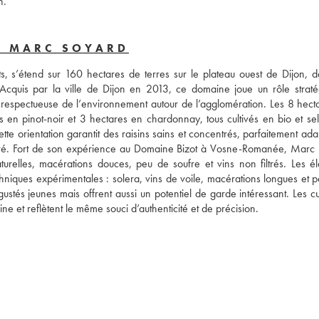
n.
- MARC SOYARD
, s’étend sur 160 hectares de terres sur le plateau ouest de Dijon, da
Acquis par la ville de Dijon en 2013, ce domaine joue un rôle stratég
e respectueuse de l’environnement autour de l’agglomération. Les 8 hecta
 en pinot-noir et 3 hectares en chardonnay, tous cultivés en bio et sel
te orientation garantit des raisins sains et concentrés, parfaitement ada
rvé. Fort de son expérience au Domaine Bizot à Vosne-Romanée, Marc 
turelles, macérations douces, peu de soufre et vins non filtrés. Les él
hniques expérimentales : solera, vins de voile, macérations longues et pét
égustés jeunes mais offrent aussi un potentiel de garde intéressant. Les c
e et reflètent le même souci d’authenticité et de précision.