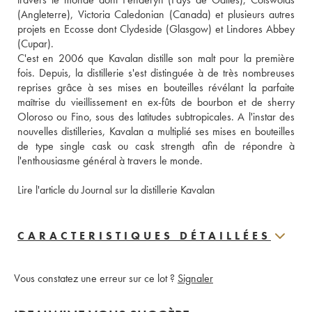
(Angleterre), Victoria Caledonian (Canada) et plusieurs autres 
projets en Ecosse dont Clydeside (Glasgow) et Lindores Abbey 
(Cupar).
C'est en 2006 que Kavalan distille son malt pour la première 
fois. Depuis, la distillerie s'est distinguée à de très nombreuses 
reprises grâce à ses mises en bouteilles révélant la parfaite 
maîtrise du vieillissement en ex-fûts de bourbon et de sherry 
Oloroso ou Fino, sous des latitudes subtropicales. A l'instar des 
nouvelles distilleries, Kavalan a multiplié ses mises en bouteilles 
de type single cask ou cask strength afin de répondre à 
l'enthousiasme général à travers le monde.
Lire l'article du Journal sur la distillerie Kavalan
CARACTERISTIQUES DÉTAILLÉES
Vous constatez une erreur sur ce lot ?
Signaler