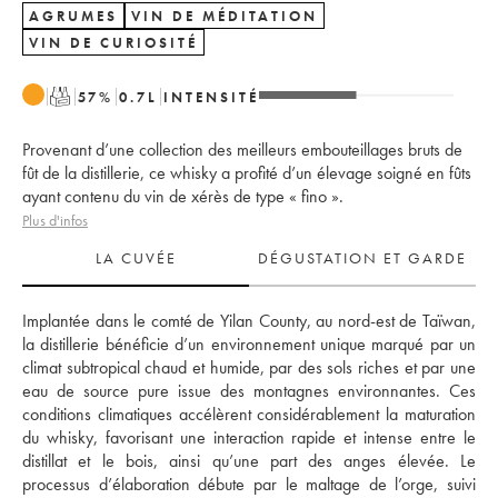
AGRUMES
VIN DE MÉDITATION
VIN DE CURIOSITÉ
T
57
%
0.7
L
INTENSITÉ
Provenant d’une collection des meilleurs embouteillages bruts de
fût de la distillerie, ce whisky a profité d’un élevage soigné en fûts
ayant contenu du vin de xérès de type « fino ».
Plus d'infos
LA CUVÉE
DÉGUSTATION ET GARDE
Implantée dans le comté de Yilan County, au nord-est de Taïwan, 
la distillerie bénéficie d’un environnement unique marqué par un 
climat subtropical chaud et humide, par des sols riches et par une 
eau de source pure issue des montagnes environnantes. Ces 
conditions climatiques accélèrent considérablement la maturation 
du whisky, favorisant une interaction rapide et intense entre le 
distillat et le bois, ainsi qu’une part des anges élevée. Le 
processus d’élaboration débute par le maltage de l’orge, suivi 