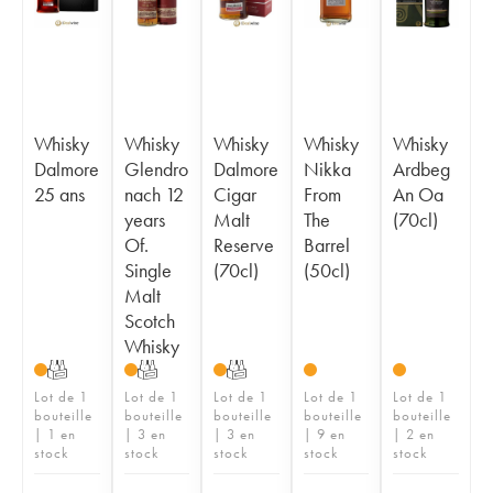
Whisky
Whisky
Whisky
Whisky
Whisky
Dalmore
Glendro
Dalmore
Nikka
Ardbeg
25 ans
nach 12
Cigar
From
An Oa
years
Malt
The
(70cl)
Of.
Reserve
Barrel
Single
(70cl)
(50cl)
Malt
Scotch
Whisky
T
T
T
Lot de 1
Lot de 1
Lot de 1
Lot de 1
Lot de 1
bouteille
bouteille
bouteille
bouteille
bouteille
| 1 en
| 3 en
| 3 en
| 9 en
| 2 en
stock
stock
stock
stock
stock