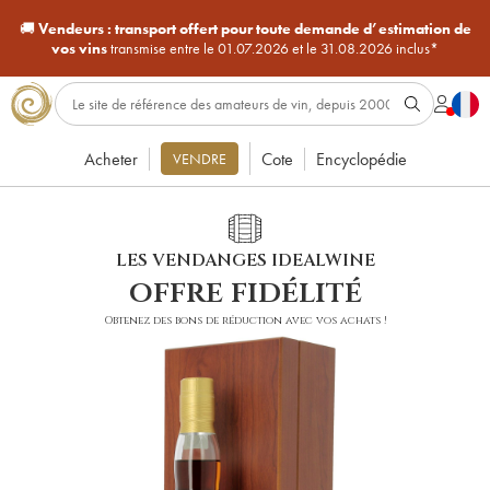
🚚
Vendeurs :
transport offert pour toute demande d’estimation de
vos vins
transmise entre le 01.07.2026 et le 31.08.2026 inclus*
Acheter
Cote
Encyclopédie
VENDRE
LES VENDANGES IDEALWINE
offre fidélité
Obtenez des bons de réduction avec vos achats !