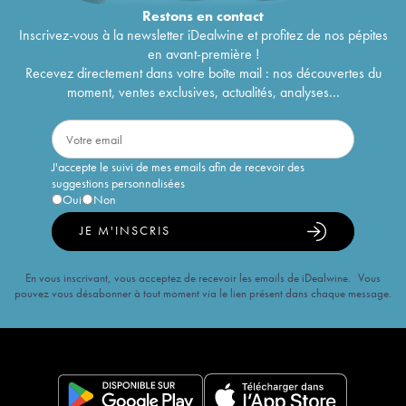
Restons en
contact
Inscrivez-vous à la newsletter iDealwine et profitez de nos pépites
en avant-première !
Recevez directement dans votre boîte mail : nos découvertes du
moment, ventes exclusives, actualités, analyses...
J'accepte le suivi de mes emails afin de recevoir des
suggestions personnalisées
Oui
Non
JE M'INSCRIS
En vous inscrivant, vous acceptez de recevoir les emails de iDealwine. Vous
pouvez vous désabonner à tout moment via le lien présent dans chaque message.