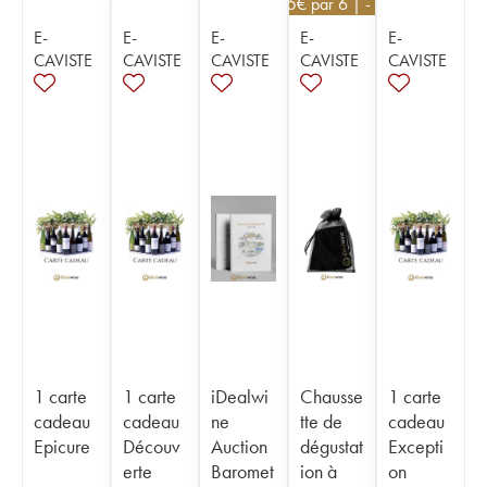
5,85
€
par 6 | -10%
E-
E-
E-
E-
E-
CAVISTE
CAVISTE
CAVISTE
CAVISTE
CAVISTE
1 carte
1 carte
iDealwi
Chausse
1 carte
cadeau
cadeau
ne
tte de
cadeau
Epicure
Découv
Auction
dégustat
Excepti
erte
Baromet
ion à
on