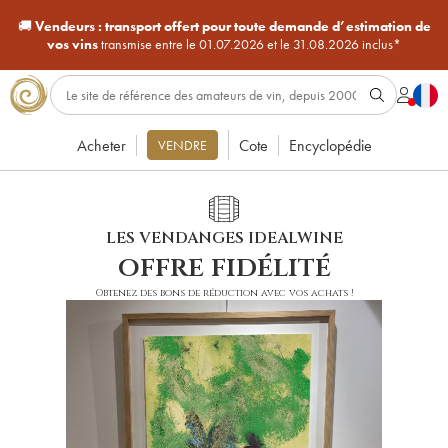
🚚
Vendeurs :
transport offert pour toute demande d’estimation de
vos vins
transmise entre le 01.07.2026 et le 31.08.2026 inclus*
Acheter
Cote
Encyclopédie
VENDRE
LES VENDANGES IDEALWINE
offre fidélité
Obtenez des bons de réduction avec vos achats !