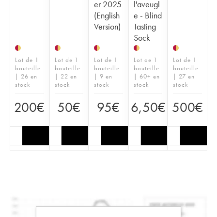
er 2025
l'aveugl
(English
e - Blind
Version)
Tasting
Sock
Lot de 1
Lot de 1
Lot de 1
Lot de 1
Lot de 1
bouteille
bouteille
bouteille
bouteille
bouteille
| 26 en
| 22 en
| 9 en
| 60+ en
| 27 en
stock
stock
stock
stock
stock
200
€
50
€
95
€
6,50
€
500
€