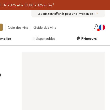
01.07.2026 et le 31.08.2026 inclus*
Les prix sont affichés pour une livraison en :
Cote des vins
Guide des vins
melier
Indispensables
🍇 Primeurs
000