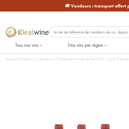
🚚
Vendeurs :
transport offert
Tous nos vins
Nos vins par région
Accueil
/
Acheter vins
/
Bordeaux
/
Château les Ormes de Pez 2000 - Lot de 3 bou