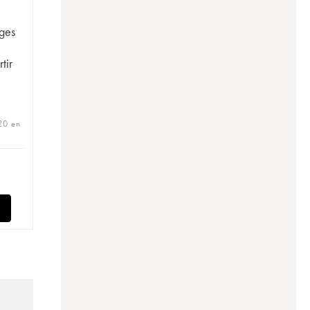
ges
tir
 20 en