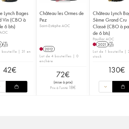
e Lynch Bages
Château les Ormes de
Château Lynch Ba
d Vin (CBO à
Pez
5ème Grand Cru
de 6 bts)
Saint-Estèphe AOC
Classé (CBO à par
c AOC
de 6 bts)
Pauillac AOC
0
T
2021
T
2012
 bouteille | 31 en
Lot de 1 bouteille |
Lot de 4 bouteilles | 0
stock
enchère
42
€
130
€
72
€
(
mise à prix
)
18
€
Prix à l'unité