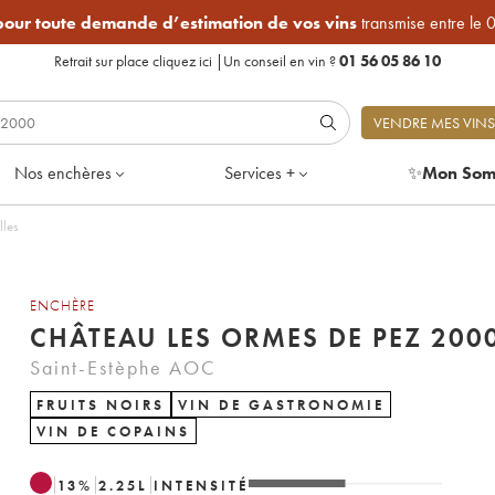
 pour toute demande d’estimation de vos vins
transmise entre le 
Retrait sur place
cliquez ici
|
Un conseil en vin ?
01 56 05 86 10
VENDRE MES VINS
Nos enchères
Services +
✨
Mon Som
teilles
ENCHÈRE
CHÂTEAU LES ORMES DE PEZ 2
Saint-Estèphe AOC
FRUITS NOIRS
VIN DE GASTRONOMIE
VIN DE COPAINS
13
%
2.25
L
INTENSITÉ