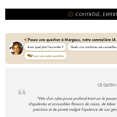
CONTRÔLÉ, EXPERT
Posez une question à Margaux, notre sommelière IA
Avec quel plat l'accorder ?
Quels vins similaires me conseilles-
Poser une autre question
CE QU'EN D
"Vêtu d'un rubis-prune profond tirant sur le pour
d'opulentes et accessibles flaveurs de cassis, de taba
précision et de pureté malgré l'opulence de son gén