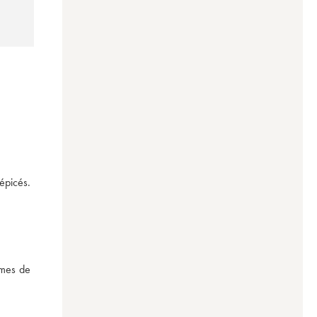
picés. 
rmes de 