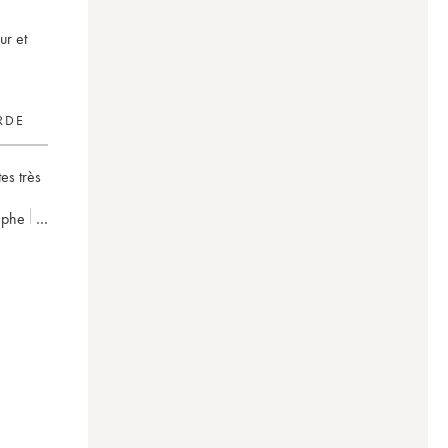
ur et
RDE
tes très
tèphe