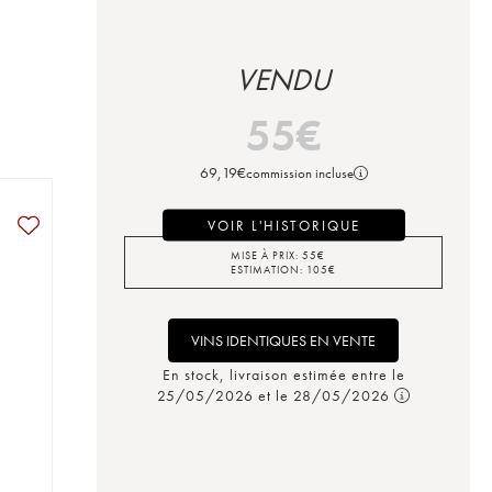
VENDU
55
€
69,19
€
commission incluse
VOIR L'HISTORIQUE
MISE À PRIX:
55
€
ESTIMATION:
105
€
VINS IDENTIQUES EN VENTE
En stock, livraison estimée entre le
25/05/2026 et le 28/05/2026