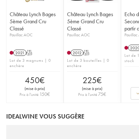
Château Lynch Bages
Château Lynch Bages
Echo d
5ème Grand Cru
5ème Grand Cru
Secon
Classé
Classé
partir 
Pauillac AOC
Pauillac AOC
Pauilla
202
2021
T
2012
T
Lot de 1
Lot de 3 magnums | 0
Lot de 3 bouteilles | 0
stock
enchère
enchère
450
€
225
€
(
mise à prix
)
(
mise à prix
)
150
€
75
€
Prix à l'unité
Prix à l'unité
IDEALWINE VOUS SUGGÈRE