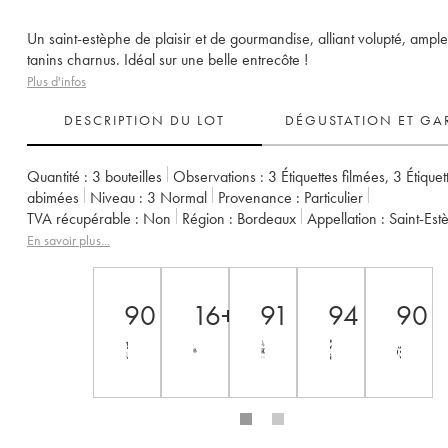
Un saint-estèphe de plaisir et de gourmandise, alliant volupté, ample
tanins charnus. Idéal sur une belle entrecôte !
Plus d'infos
DESCRIPTION DU LOT
DÉGUSTATION ET GA
Quantité :
3 bouteilles
Observations :
3 Étiquettes filmées
,
3 Étiquet
abimées
Niveau :
3
Normal
Provenance :
particulier
TVA récupérable :
non
Région :
Bordeaux
Appellation :
Saint-Es
Propriétaire :
Famille Cazes
En savoir plus...
90
16+
91
94
90