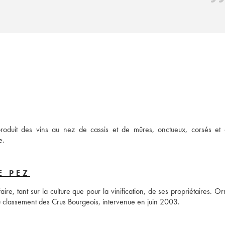
roduit des vins au nez de cassis et de mûres, onctueux, corsés et é
e.
E PEZ
ire, tant sur la culture que pour la vinification, de ses propriétaires. O
u classement des Crus Bourgeois, intervenue en juin 2003.