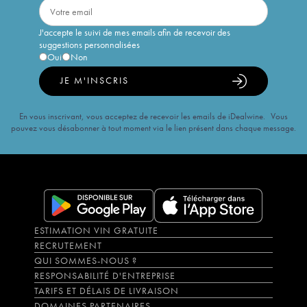
J'accepte le suivi de mes emails afin de recevoir des
suggestions personnalisées
Oui
Non
JE M'INSCRIS
En vous inscrivant, vous acceptez de recevoir les emails de iDealwine. Vous
pouvez vous désabonner à tout moment via le lien présent dans chaque message.
ESTIMATION VIN GRATUITE
RECRUTEMENT
QUI SOMMES-NOUS ?
RESPONSABILITÉ D'ENTREPRISE
TARIFS ET DÉLAIS DE LIVRAISON
DOMAINES PARTENAIRES