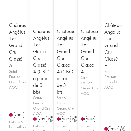
Château
Château
Château
Château
Château
Angélus
Angélus
Angélus
Angélus
Angélus
1er
1er
1er
1er
1er
Grand
Grand
Grand
Grand
Grand
Cru
Cru
Cru
Cru
Cru
Classé
Classé
Classé
Classé
Classé
A
A
A (CBO
A (CBO
A
Saint-
Saint-
Émilion
Émilion
à partir
à partir
Saint-
Grand Cru
Grand Cru
Émilion
de 3
de 3
AOC
AOC
Grand Cru
bts)
bts)
AOC
Saint-
Saint-
Émilion
Émilion
Grand Cru
Grand Cru
AOC
AOC
2008
2021
T
2023
T
2016
Lot de 2
Lot de 1
Lot de 1
Lot de 1
bouteilles
2025
T