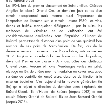
à cet endroit précis. 
En 1954, lors du premier classement de Saint-Emilion, Château 
Angélus fut classé Grand Cru. Le domaine jouit certes d'un 
terroir exceptionnel mais montre aussi l'importance de 
l'empreinte de l'homme sur le terroir : avant 1980, les vins, 
riches et fruités, manquaient d'élégance ; par la suite, les 
méthodes de viticulture et de vinification ont été 
considérablement améliorées sous l'impulsion d'Hubert de 
Boüard, permettant de distancer d'un point de vue qualitatif bon 
nombre de ses pairs de Saint-Emilion. De fait, lors de la 
dernière révision classement de l'appellation, intervenue en 
2012, Angélus a accédé à la plus haute marche du podium, 
devenant Premier cru classé « A » aux côtés des châteaux 
Cheval Blanc, Ausone et Pavie. Vendanges vertes en juillet, 
élevage en fûts de chêne neuf, fermentation en cuves inox avec 
système de contrôle de température, absence de filtration à la 
mise en bouteilles. C'est aujourd'hui la nouvelle génération (la 
8e) qui a rejoint la direction du domaine avec Stéphanie de 
Boüard-Rivoal, fille d'Hubert de Boüard (depuis 2012) et son 
cousin Thierry Grenié-de Boüard, fils de Jean-Bernard Grenié 
(depuis 2016).