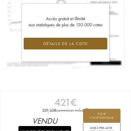
Accès gratuit et illimité
aux statistiques de plus de 150 000 cotes
DÉTAILS DE LA COTE
421
€
529,62
€
commission incluse
VOIR
VENDU
L'HISTORIQUE
MISE À PRIX:
421
€