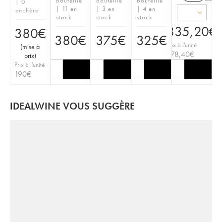
bouteille
bouteille
bouteille
| 0
| 11 en
| 3 en
| 4 en
enchère
stock
stock
stock
835,20
€
380
€
380
€
375
€
325
€
Prix à l'unité
(
mise à
278,40
€
prix
)
Prix à l'unité
190
€
IDEALWINE VOUS SUGGÈRE