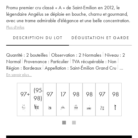
Promu premier cru classé « A » de Saint-Emilion en 2012, le
légendaire Angélus se déploie en bouche, charnu et gourmand,
avec une trame admirable d'élégance et une belle concentration.
Plus d'infos
DESCRIPTION DU LOT
DÉGUSTATION ET GARDE
Quantité :
2 bouteilles
Observation :
2 Normales
Niveau :
2
Normal
Provenance :
particulier
TVA récupérable :
non
Région :
Bordeaux
Appellation :
Saint-Émilion Grand Cru
Classement :
1er Grand Cru Classé A
En savoir plus...
Propriétaire :
Famille de Boüard de Laforest
(95-
97+
97
17
98
98
97
98
98)