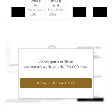
(
mise à
(
mise à
prix
)
prix
)
Prix à l'unité
Prix à l'unité
120
€
130
€
Accès gratuit et illimité
aux statistiques de plus de 150 000 cotes
DÉTAILS DE LA COTE