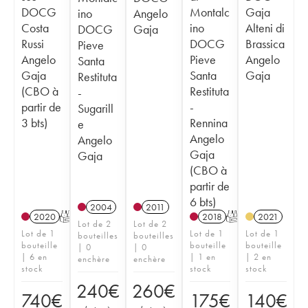
DOCG
Montalc
Gaja
ino
Angelo
Costa
ino
Alteni di
DOCG
Gaja
Russi
DOCG
Brassica
Pieve
Angelo
Pieve
Angelo
Santa
Gaja
Santa
Gaja
Restituta
(CBO à
Restituta
-
partir de
-
Sugarill
3 bts)
Rennina
e
Angelo
Angelo
Gaja
Gaja
(CBO à
partir de
6 bts)
2004
2011
2020
T
2018
T
2021
Lot de 2
Lot de 2
Lot de 1
Lot de 1
Lot de 1
bouteilles
bouteilles
bouteille
bouteille
bouteille
| 0
| 0
| 6 en
| 1 en
| 2 en
enchère
enchère
stock
stock
stock
240
€
260
€
740
€
175
€
140
€