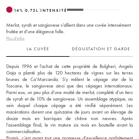
14
%
0.75
L
INTENSITÉ
Merlot, syrah et sangiovese s’allient dans une cuvée intensément
fruitée et d’une élégance folle.
Plus d'infos
LA CUVÉE
DÉGUSTATION ET GARDE
Depuis 1996 et l’achat de cette propriété de Bolgheri, Angelo 
Gaja a planté plus de 120 hectares de vignes sur les terres 
brunes de Ca’Marcanda. S’y mêlent le cépage star de la 
Toscane, le sangiovese ainsi que des cépages internationaux. 
Parmi eux, un peu plus d’une moitié de merlot, complété d’un tiers 
de syrah et de 10% de sangiovese. Un assemblage atypique, au 
sein duquel chaque cépage a été vinifié séparément. Les 
macérations durent une quinzaine de jours avant un élevage de 
douze mois en barriques de chêne non neuves. Après 
l’assemblage final, le vin mature six mois en bouteille avant la 
commercialisation. 
Promis, c’est avant tout une promesse d’excellence parfaitement 