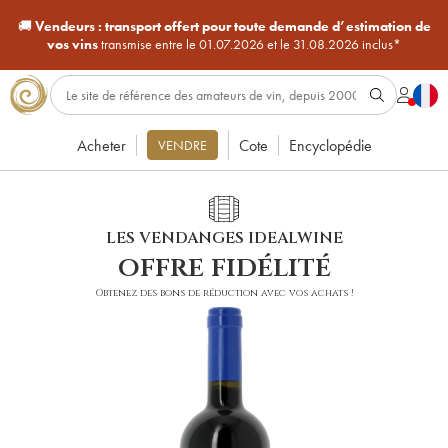
🚚
Vendeurs :
transport offert pour toute demande d’estimation de
vos vins
transmise entre le 01.07.2026 et le 31.08.2026 inclus*
Acheter
Cote
Encyclopédie
VENDRE
LES VENDANGES IDEALWINE
offre fidélité
Obtenez des bons de réduction avec vos achats !