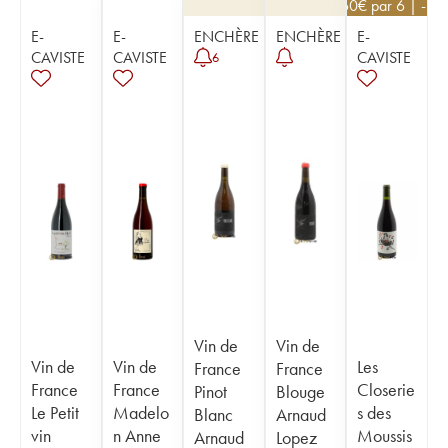
12,60
€
par 6 | -10
E-
E-
ENCHÈRE
ENCHÈRE
E-
CAVISTE
CAVISTE
CAVISTE
6
Vin de
Vin de
Vin de
Vin de
Les
France
France
France
France
Closerie
Pinot
Blouge
Le Petit
Madelo
s des
Blanc
Arnaud
vin
n Anne
Moussis
Arnaud
Lopez