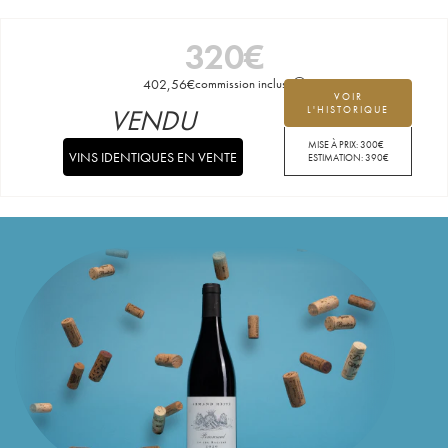
320
€
402,56
€
commission incluse
VOIR
VENDU
L'HISTORIQUE
MISE À PRIX:
300
€
VINS IDENTIQUES EN VENTE
ESTIMATION:
390
€