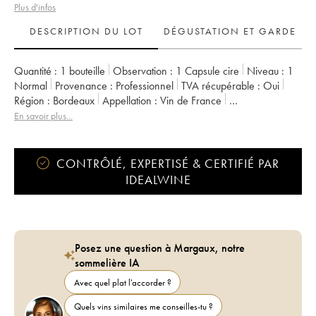
Plus d'infos
DESCRIPTION DU LOT
DÉGUSTATION ET GARDE
Quantité :
1 bouteille
Observation :
1 Capsule cire
Niveau :
1
Normal
Provenance :
professionnel
TVA récupérable :
oui
Région :
Bordeaux
Appellation :
Vin de France
Propriétaire :
Liber Pater
En savoir plus...
CONTRÔLÉ, EXPERTISÉ & CERTIFIÉ PAR
IDEALWINE
Posez une question à Margaux, notre
sommelière IA
Avec quel plat l'accorder ?
Quels vins similaires me conseilles-tu ?