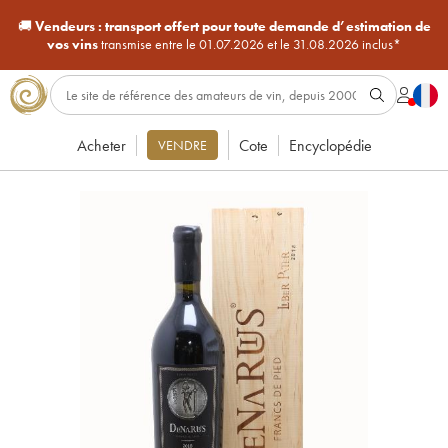
🚚
Vendeurs :
transport offert pour toute demande d’estimation de
vos vins
transmise entre le 01.07.2026 et le 31.08.2026 inclus*
Acheter
Cote
Encyclopédie
VENDRE