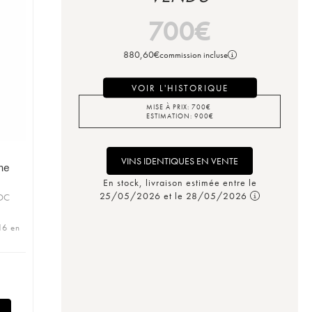
700
€
880,60
€
commission incluse
VOIR L'HISTORIQUE
MISE À PRIX:
700
€
ESTIMATION:
900
€
VINS IDENTIQUES EN VENTE
ne
En stock, livraison estimée entre le
25/05/2026 et le 28/05/2026
AOC
16 en