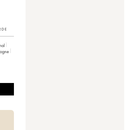
RDE
mal
gogne