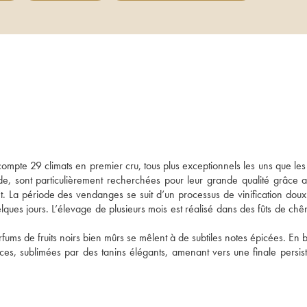
pte 29 climats en premier cru, tous plus exceptionnels les uns que les a
de, sont particulièrement recherchées pour leur grande qualité grâce au
t. La période des vendanges se suit d’un processus de vinification doux 
lques jours. L’élevage de plusieurs mois est réalisé dans des fûts de chên
fums de fruits noirs bien mûrs se mêlent à de subtiles notes épicées. En 
ces, sublimées par des tanins élégants, amenant vers une finale persista