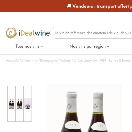
🚚
Vendeurs :
transport offert
Tous nos vins
Nos vins par région
Accueil
/
Acheter vins
/
Bourgogne
/
Volnay 1er Cru Leroy SA 1984 - Lot de 2 bouteil