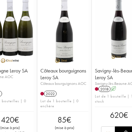
gne Leroy SA
Côteaux bourguignons
Savigny-lès-Beau
gne AOC
Leroy SA
Leroy SA
Côteaux bourguignons AOC
Savigny-lès-Beaune 
2018
A
6
2022
Lot de 1 bouteille | 
 bouteilles | 0
Lot de 1 bouteille | 0
stock
enchère
620
€
420
€
85
€
(
mise à prix
)
(
mise à prix
)