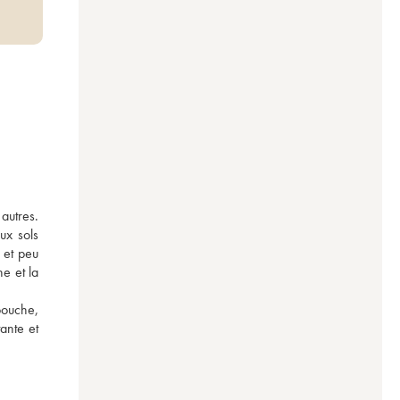
utres. 
x sols 
et peu 
e et la 
bouche, 
nte et 