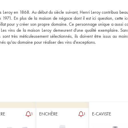
 Leroy en 1868. Au début du siècle suivant, Henri Leroy contribua beau
en 1971. En plus de la maison de négoce dont il est ici question, cette i
llat pour y créer son propre domaine. Ce personnage unique a aussi co-
Les vins de la maison Leroy demeurent d'une qualité exemplaire. Sans
sont très méticuleusement sélectionnés, ils doivent être issus au moins
ignés qu'au domaine pour réaliser des vins d'exceptions.
RE
ENCHÈRE
E-CAVISTE
1
1