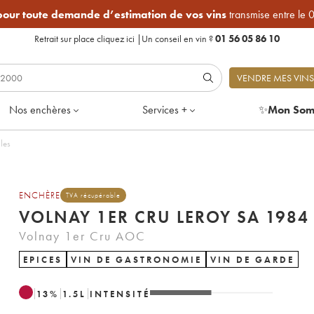
 pour toute demande d’estimation de vos vins
transmise entre le 
Retrait sur place
cliquez ici
|
Un conseil en vin ?
01 56 05 86 10
VENDRE MES VINS
Nos enchères
Services +
✨
Mon Som
les
ENCHÈRE
TVA récupérable
VOLNAY 1ER CRU LEROY SA 1984
Volnay 1er Cru AOC
EPICES
VIN DE GASTRONOMIE
VIN DE GARDE
13
%
1.5
L
INTENSITÉ