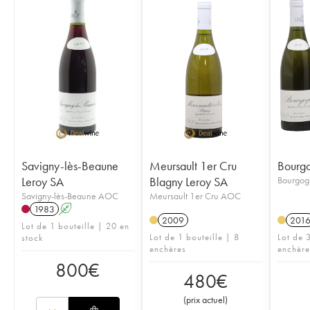
Savigny-lès-Beaune
Meursault 1er Cru
Bourgo
Leroy SA
Blagny Leroy SA
Bourgo
Savigny-lès-Beaune AOC
Meursault 1er Cru AOC
1983
A
2009
201
Lot de 1 bouteille | 20 en
Lot de 1 bouteille | 8
Lot de 3
stock
enchères
enchère
800
€
480
€
(
prix actuel
)