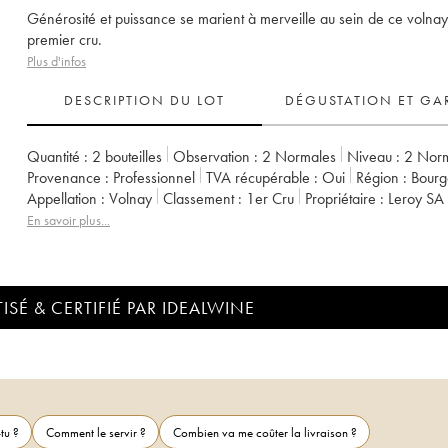
Générosité et puissance se marient à merveille au sein de ce volnay
premier cru.
Plus d'infos
DESCRIPTION DU LOT
DÉGUSTATION ET GA
Quantité :
2 bouteilles
Observation :
2 Normales
Niveau :
2
Nor
Provenance :
professionnel
TVA récupérable :
oui
Région :
Bour
Appellation :
Volnay
Classement :
1er Cru
Propriétaire :
Leroy SA
En savoir plus...
ISÉ & CERTIFIÉ PAR IDEALWINE
tu ?
Comment le servir ?
Combien va me coûter la livraison ?