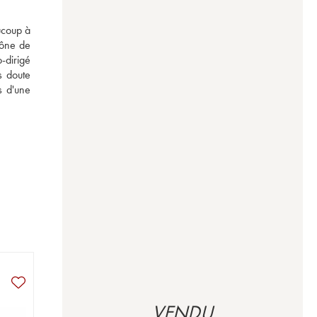
coup à 
cône de 
dirigé 
 doute 
 d'une 
VENDU