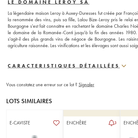
LE DOMAINE LEROY SA
La légendaire maison Leroy à Auxey-Duresses fut créée par François
la renommée des vins, puis sa fille, Lalou Bize-Leroy pris le relai 
Bourgogne s'est fait connaître en rachetant le domaine Charles Noë
le domaine de la Romanée-Conti jusqu'à la fin des années 1980. 
s'agit-il des plus grands vins de négoce de Bourgogne. Les raisins 
agriculture raisonnée. Les vinifications et les élevages sont aussi so
CARACTERISTIQUES DÉTAILLÉES
Vous constatez une erreur sur ce lot ?
Signaler
LOTS SIMILAIRES
E-CAVISTE
ENCHÈRE
ENCHÈ
3