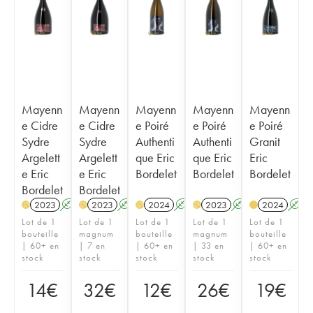
Mayenn
Mayenn
Mayenn
Mayenn
Mayenn
e Cidre
e Cidre
e Poiré
e Poiré
e Poiré
Sydre
Sydre
Authenti
Authenti
Granit
Argelett
Argelett
que Eric
que Eric
Eric
e Eric
e Eric
Bordelet
Bordelet
Bordelet
Bordelet
Bordelet
2023
A
2023
A
2024
A
2023
A
2024
A
H
H
H
H
Lot de 1
Lot de 1
Lot de 1
Lot de 1
Lot de 1
bouteille
magnum
bouteille
magnum
bouteille
| 60+ en
| 7 en
| 60+ en
| 33 en
| 60+ en
stock
stock
stock
stock
stock
14
€
32
€
12
€
26
€
19
€