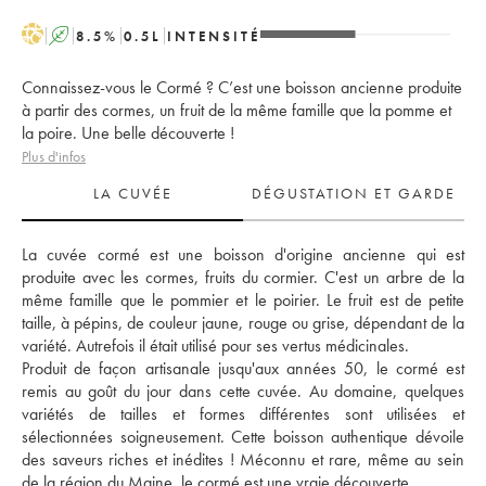
H
A
8.5
%
0.5
L
INTENSITÉ
Connaissez-vous le Cormé ? C’est une boisson ancienne produite
à partir des cormes, un fruit de la même famille que la pomme et
la poire. Une belle découverte !
Plus d'infos
LA CUVÉE
DÉGUSTATION ET GARDE
La cuvée cormé est une boisson d'origine ancienne qui est 
produite avec les cormes, fruits du cormier. C'est un arbre de la 
même famille que le pommier et le poirier. Le fruit est de petite 
taille, à pépins, de couleur jaune, rouge ou grise, dépendant de la 
variété. Autrefois il était utilisé pour ses vertus médicinales.
Produit de façon artisanale jusqu'aux années 50, le cormé est 
remis au goût du jour dans cette cuvée. Au domaine, quelques 
variétés de tailles et formes différentes sont utilisées et 
sélectionnées soigneusement. Cette boisson authentique dévoile 
des saveurs riches et inédites ! Méconnu et rare, même au sein 
de la région du Maine, le cormé est une vraie découverte.