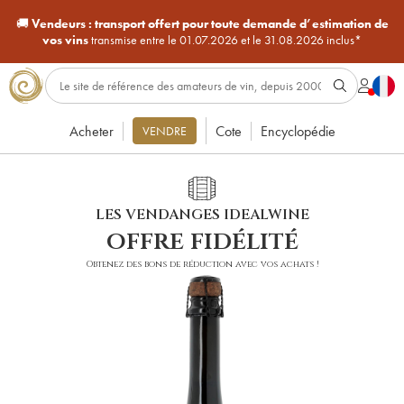
🚚
Vendeurs :
transport offert pour toute demande d’estimation de
vos vins
transmise entre le 01.07.2026 et le 31.08.2026 inclus*
Acheter
Cote
Encyclopédie
VENDRE
LES VENDANGES IDEALWINE
offre fidélité
Obtenez des bons de réduction avec vos achats !