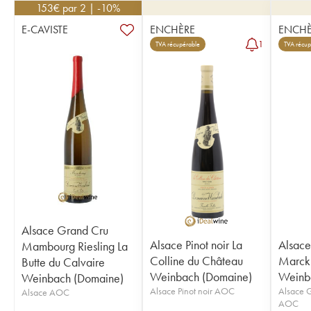
153
€
par 2 | -10%
E-CAVISTE
ENCHÈRE
ENCHÈ
1
TVA récupérable
TVA récup
Alsace Grand Cru
Alsace Pinot noir La
Alsace
Mambourg Riesling La
Colline du Château
Marckr
Butte du Calvaire
Weinbach (Domaine)
Weinb
Weinbach (Domaine)
Alsace Pinot noir AOC
Alsace 
Alsace AOC
AOC