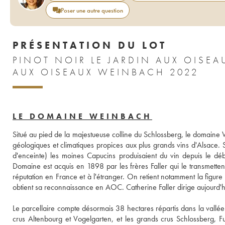
Poser une autre question
PRÉSENTATION DU LOT
PINOT NOIR LE JARDIN AUX OISE
AUX OISEAUX WEINBACH 2022
LE DOMAINE WEINBACH
Situé au pied de la majestueuse colline du Schlossberg, le domaine Wei
géologiques et climatiques propices aux plus grands vins d'Alsace. S
d'enceinte) les moines Capucins produisaient du vin depuis le déb
Domaine est acquis en 1898 par les frères Faller qui le transmetten
réputation en France et à l'étranger. On retient notamment la figure
obtient sa reconnaissance en AOC. Catherine Faller dirige aujourd'hu
Le parcellaire compte désormais 38 hectares répartis dans la vallée 
crus Altenbourg et Vogelgarten, et les grands crus Schlossberg, 