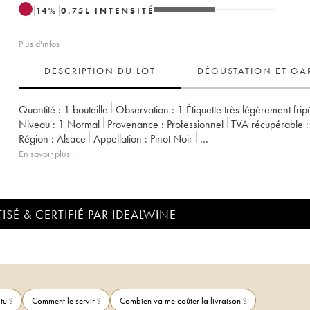
14
%
0.75
L
INTENSITÉ
Plus d'infos
DESCRIPTION DU LOT
DÉGUSTATION ET GA
Quantité :
1 bouteille
Observation :
1 Étiquette très légèrement frip
Niveau :
1
Normal
Provenance :
professionnel
TVA récupérable :
Région :
Alsace
Appellation :
Pinot Noir
Propriétaire :
Weinbach (Domaine)
En savoir plus...
ISÉ & CERTIFIÉ PAR IDEALWINE
tu ?
Comment le servir ?
Combien va me coûter la livraison ?