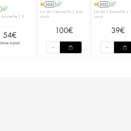
2022
A
2022
A
1
A
Lot de 1 bouteille | 6 en
Lot de 1 bouteille | 
 bouteille | 0
stock
stock
100
€
39
€
54
€
(
mise à prix
)