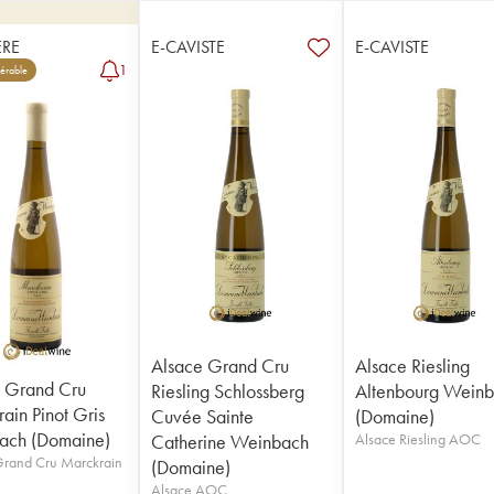
RE
E-CAVISTE
E-CAVISTE
1
érable
Alsace Grand Cru
Alsace Riesling
 Grand Cru
Riesling Schlossberg
Altenbourg Wein
ain Pinot Gris
Cuvée Sainte
(Domaine)
ach (Domaine)
Catherine Weinbach
Alsace Riesling AOC
Grand Cru Marckrain
(Domaine)
Alsace AOC