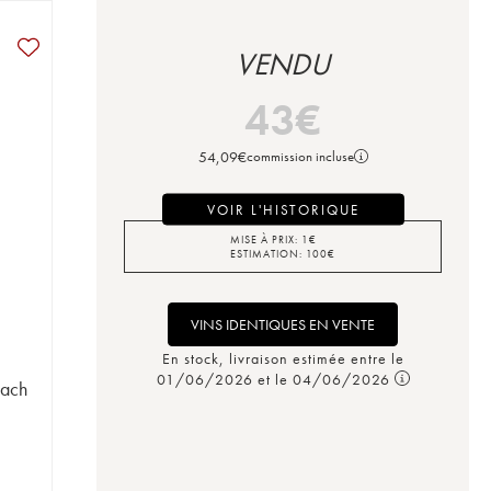
VENDU
43
€
54,09
€
commission incluse
VOIR L'HISTORIQUE
MISE À PRIX:
1
€
ESTIMATION:
100
€
VINS IDENTIQUES EN VENTE
En stock, livraison estimée entre le
01/06/2026 et le 04/06/2026
bach