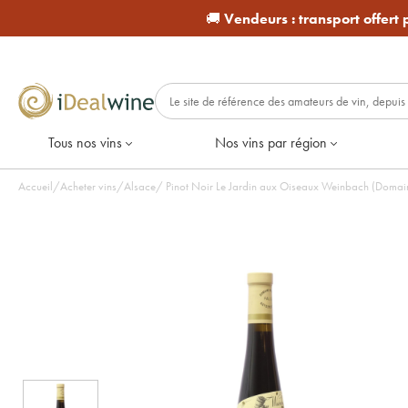
🚚
Vendeurs :
transport offert
Tous nos vins
Nos vins par région
Accueil
/
Acheter vins
/
Alsace
/
Pinot Noir Le Jardin aux Oiseaux Weinbach (Domain