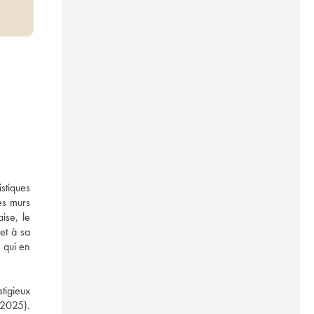
stiques 
s murs 
se, le 
t à sa 
 qui en 
tigieux 
2025). 