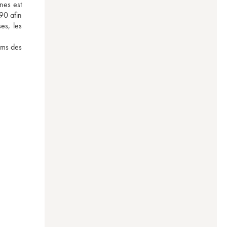
nes est 
0 afin 
s, les 
ms des 