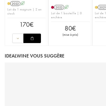
2022
A
2022
A
202
Lot de 1 magnum | 2 en
Lot de 1 bouteille | 0
Lot de 1
stock
enchère
enchère
170
€
80
€
(
mise à prix
)
IDEALWINE VOUS SUGGÈRE