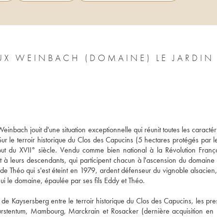
AUX WEINBACH (DOMAINE) LE JARDIN
nbach jouit d'une situation exceptionnelle qui réunit toutes les caractéri
ur le terroir historique du Clos des Capucins (5 hectares protégés par le
ut du XVII° siècle. Vendu comme bien national à la Révolution Françai
t à leurs descendants, qui participent chacun à l'ascension du domaine e
 de Théo qui s'est éteint en 1979, ardent défenseur du vignoble alsacien,
i le domaine, épaulée par ses fils Eddy et Théo. 
de Kaysersberg entre le terroir historique du Clos des Capucins, les pres
Furstentum, Mambourg, Marckrain et Rosacker (dernière acquisition en 