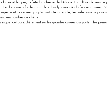
caire et le grès, reflète la richesse de l'Alsace. La culture de leurs vig
r. Le domaine a fait le choix de la biodynamie dès la fin des années 199
ges sont retardées jusqu'à maturité optimale, les sélections rigoureuse
d'anciens foudres de chêne. 
tingue tout particulièrement sur les grandes cuvées qui portent les préno