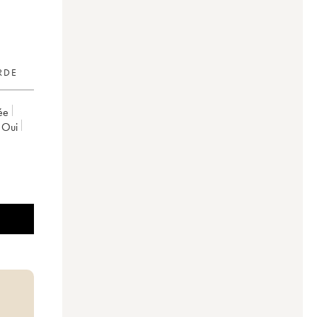
RDE
ée
oui