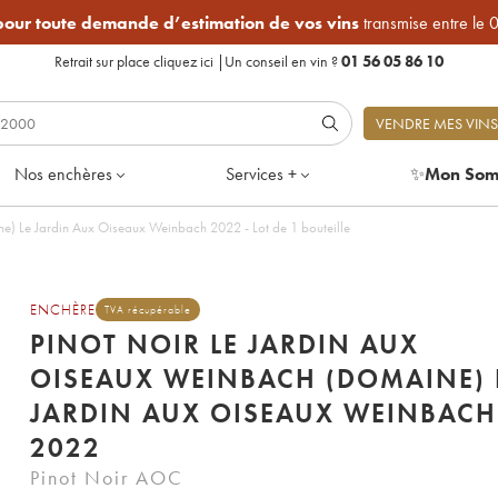
 pour toute demande d’estimation de vos vins
transmise entre le 
Retrait sur place
cliquez ici
|
Un conseil en vin ?
01 56 05 86 10
VENDRE MES VINS
Nos enchères
Services +
✨
Mon Som
e) Le Jardin Aux Oiseaux Weinbach 2022 - Lot de 1 bouteille
ENCHÈRE
TVA récupérable
PINOT NOIR LE JARDIN AUX
OISEAUX WEINBACH (DOMAINE) 
JARDIN AUX OISEAUX WEINBACH
2022
Pinot Noir AOC