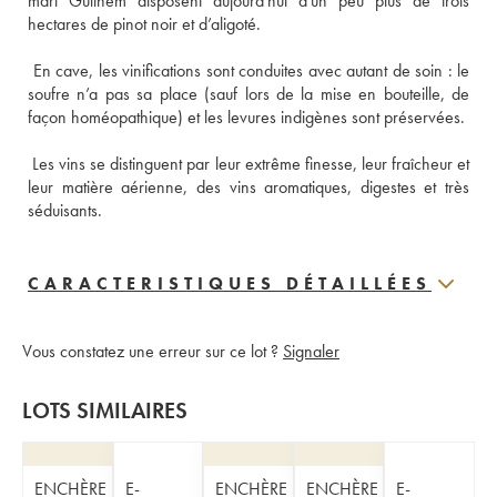
mari Guilhem disposent aujourd'hui d'un peu plus de trois 
 En cave, les vinifications sont conduites avec autant de soin : le 
soufre n’a pas sa place (sauf lors de la mise en bouteille, de 
 Les vins se distinguent par leur extrême finesse, leur fraîcheur et 
leur matière aérienne, des vins aromatiques, digestes et très 
séduisants.
CARACTERISTIQUES DÉTAILLÉES
Vous constatez une erreur sur ce lot ?
Signaler
LOTS SIMILAIRES
ENCHÈRE
E-
ENCHÈRE
ENCHÈRE
E-