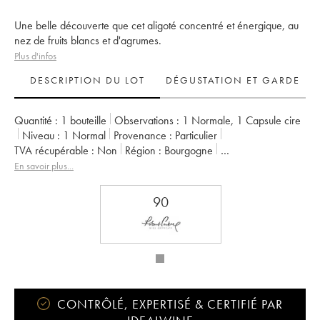
Une belle découverte que cet aligoté concentré et énergique, au
nez de fruits blancs et d'agrumes.
Plus d'infos
DESCRIPTION DU LOT
DÉGUSTATION ET GARDE
Quantité :
1 bouteille
Observations :
1 Normale
,
1 Capsule cire
Niveau :
1
Normal
Provenance :
particulier
TVA récupérable :
non
Région :
Bourgogne
Appellation :
Bourgogne Aligoté
Propriétaire :
Les Horées
En savoir plus...
90
CONTRÔLÉ, EXPERTISÉ & CERTIFIÉ PAR