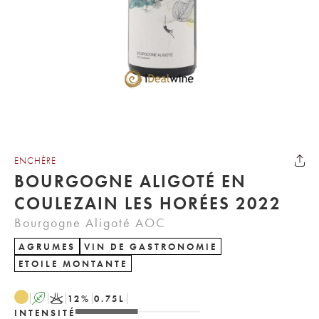
ENCHÈRE
BOURGOGNE ALIGOTÉ EN
COULEZAIN LES HORÉES 2022
Bourgogne Aligoté AOC
AGRUMES
VIN DE GASTRONOMIE
ETOILE MONTANTE
A
K
12
%
0.75
L
INTENSITÉ