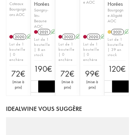
e AOC
Horées
Horées
Coteaux
Bourguign
Savigny-
Bourgogn
ons AOC
lès-
e Aligoté
Beaune
AOC
AOC
2021
A
K
2021
A
2020
A
K
2022
A
2020
A
K
Lot de 1
Lot de 1
Lot de 1
Lot de 1
Lot de 1
bouteille
bouteille
bouteille
bouteille
bouteille
| 8 en
| 39 en
| 0
| 0
| 0
stock
stock
enchère
enchère
enchère
190
€
120
€
72
€
72
€
99
€
(
mise à
(
mise à
(
mise à
prix
)
prix
)
prix
)
IDEALWINE VOUS SUGGÈRE