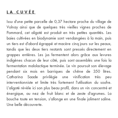
LA CUVÉE
Issu d'une petite parcelle de 0,37 hectare proche du village de 
Volnay ainsi que de quelques très vieilles vignes proches de 
Pommard, cet aligoté est produit en très petites quantités. Les 
baies cultivées en biodynamie sont vendangées à la main, puis 
un tiers est d'abord égrappé et macère cinq jours sur les peaux, 
tandis que les deux tiers restants sont pressés directement en 
grappes entières. Les jus fermentent alors grâce aux levures 
indigènes chacun de leur côté, puis sont assemblés une fois la 
fermentation malolactique terminée. Le vin poursuit son élevage 
pendant six mois en barriques de chêne de 350 litres. 
Catharina Saade privilégie une vinification très peu 
interventionniste et limite très fortement l'utilisation du soufre. 
L'aligoté révèle ici son plus beau profil, dans un vin concentré et 
énergique, au nez de fruit blanc et de zeste d'agrumes. La 
bouche toute en tension, s'allonge en une finale joliment saline. 
Une belle découverte.