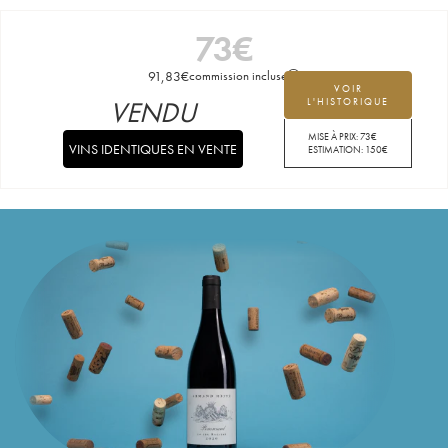
73
€
91,83
€
commission incluse
VOIR
VENDU
L'HISTORIQUE
MISE À PRIX:
73
€
VINS IDENTIQUES EN VENTE
ESTIMATION:
150
€