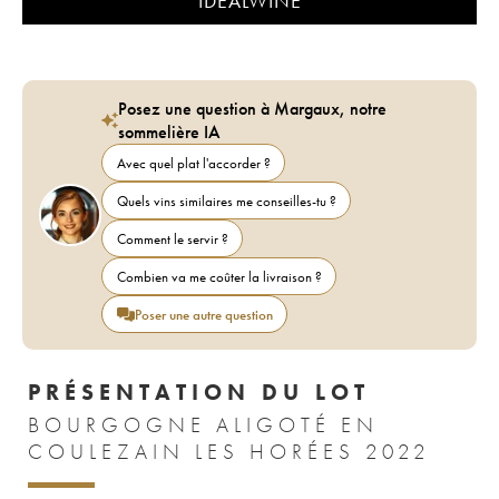
IDEALWINE
Posez une question à Margaux, notre
sommelière IA
Avec quel plat l'accorder ?
Quels vins similaires me conseilles-tu ?
Comment le servir ?
Combien va me coûter la livraison ?
Poser une autre question
PRÉSENTATION DU LOT
BOURGOGNE ALIGOTÉ EN
COULEZAIN LES HORÉES 2022