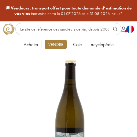
🚚
Vendeurs :
transport offert pour toute demande d’estimation de
vos vins
transmise entre le 01.07.2026 et le 31.08.2026 inclus*
Acheter
Cote
Encyclopédie
VENDRE