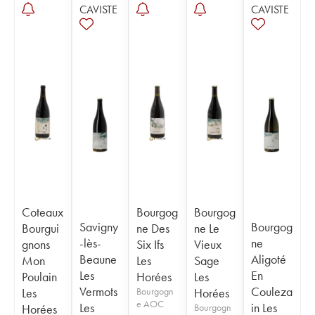
CAVISTE
CAVISTE
Coteaux
Bourgog
Bourgog
Savigny
Bourgog
Bourgui
ne Des
ne Le
-lès-
ne
gnons
Six Ifs
Vieux
Beaune
Aligoté
Mon
Les
Sage
Les
En
Poulain
Horées
Les
Vermots
Couleza
Les
Bourgogn
Horées
e AOC
Les
in Les
Horées
Bourgogn