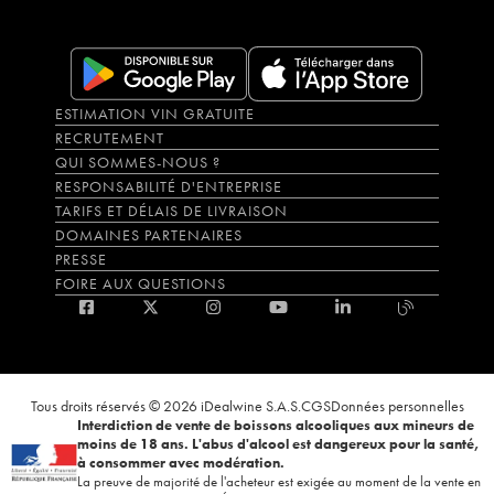
ESTIMATION VIN GRATUITE
RECRUTEMENT
QUI SOMMES-NOUS ?
RESPONSABILITÉ D'ENTREPRISE
TARIFS ET DÉLAIS DE LIVRAISON
DOMAINES PARTENAIRES
PRESSE
FOIRE AUX QUESTIONS
Tous droits réservés © 2026 iDealwine S.A.S.
CGS
Données personnelles
Interdiction de vente de boissons alcooliques aux mineurs de
moins de 18 ans. L'abus d'alcool est dangereux pour la santé,
à consommer avec modération.
La preuve de majorité de l'acheteur est exigée au moment de la vente en