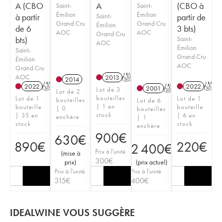
A (CBO
A
(CBO à
Saint-
Saint-
Émilion
Émilion
à partir
Saint-
partir de
Grand Cru
Grand Cru
Émilion
de 6
3 bts)
AOC
AOC
Grand Cru
bts)
Saint-
AOC
Émilion
Saint-
Grand Cru
Émilion
AOC
Grand Cru
AOC
2013
T
2014
2022
T
2022
T
2001
T
Lot de 3
Lot de 2
bouteilles
Lot de 1
Lot de 1
bouteilles
Lot de 6
| 1 en
bouteille
bouteille
| 0
bouteilles
stock
| 35 en
| 6 en
enchère
| 1
stock
stock
enchère
900
€
630
€
890
€
220
€
2 400
€
Prix à l'unité
(
mise à
300
€
prix
)
(
prix actuel
)
Prix à l'unité
Prix à l'unité
315
€
400
€
IDEALWINE VOUS SUGGÈRE