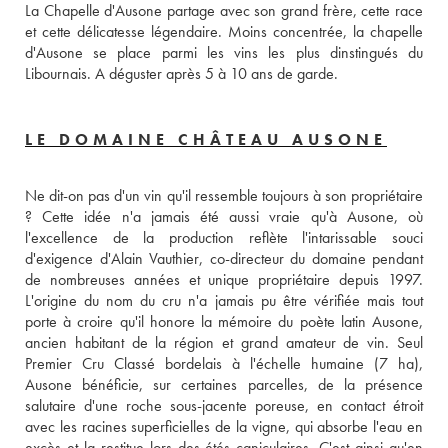
La Chapelle d'Ausone partage avec son grand frère, cette race 
et cette délicatesse légendaire. Moins concentrée, la chapelle 
d'Ausone se place parmi les vins les plus dinstingués du 
Libournais. A déguster après 5 à 10 ans de garde.
LE DOMAINE CHÂTEAU AUSONE
Ne dit-on pas d'un vin qu'il ressemble toujours à son propriétaire 
? Cette idée n'a jamais été aussi vraie qu'à Ausone, où 
l'excellence de la production reflète l'intarissable souci 
d'exigence d'Alain Vauthier, co-directeur du domaine pendant 
de nombreuses années et unique propriétaire depuis 1997. 
L'origine du nom du cru n'a jamais pu être vérifiée mais tout 
porte à croire qu'il honore la mémoire du poète latin Ausone, 
ancien habitant de la région et grand amateur de vin. Seul 
Premier Cru Classé bordelais à l'échelle humaine (7 ha), 
Ausone bénéficie, sur certaines parcelles, de la présence 
salutaire d'une roche sous-jacente poreuse, en contact étroit 
avec les racines superficielles de la vigne, qui absorbe l'eau en 
excès et la restitue lors des étés caniculaires. C'est ainsi qu'en 