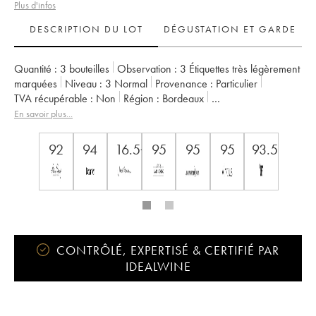
Plus d'infos
DESCRIPTION DU LOT
DÉGUSTATION ET GARDE
Quantité :
3 bouteilles
Observation :
3 Étiquettes très légèrement
marquées
Niveau :
3
Normal
Provenance :
particulier
TVA récupérable :
non
Région :
Bordeaux
Appellation :
Saint-Émilion Grand Cru
Classement :
Second Vin
En savoir plus...
Propriétaire :
Alain et Catherine Vauthier
92
94
16.5++
95
95
95
93.5
CONTRÔLÉ, EXPERTISÉ & CERTIFIÉ PAR
IDEALWINE