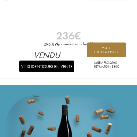
236
€
296,89
€
commission incluse
VOIR
VENDU
L'HISTORIQUE
MISE À PRIX:
216
€
VINS IDENTIQUES EN VENTE
ESTIMATION:
330
€