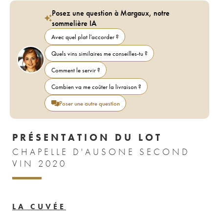
Posez une question à Margaux, notre
sommelière IA
Avec quel plat l'accorder ?
Quels vins similaires me conseilles-tu ?
Comment le servir ?
Combien va me coûter la livraison ?
Poser une autre question
PRÉSENTATION DU LOT
CHAPELLE D'AUSONE SECOND
VIN 2020
LA CUVÉE