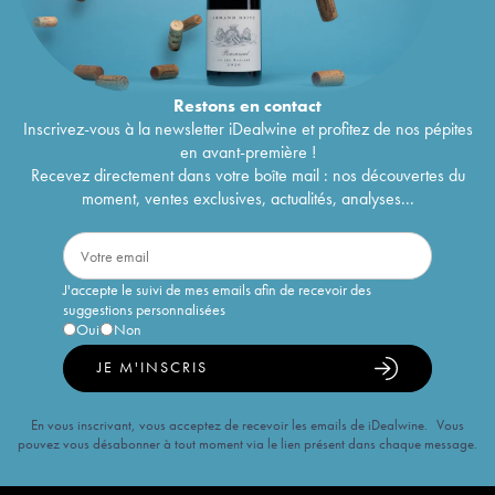
Restons en
contact
Inscrivez-vous à la newsletter iDealwine et profitez de nos pépites
en avant-première !
Recevez directement dans votre boîte mail : nos découvertes du
moment, ventes exclusives, actualités, analyses...
J'accepte le suivi de mes emails afin de recevoir des
suggestions personnalisées
Oui
Non
JE M'INSCRIS
En vous inscrivant, vous acceptez de recevoir les emails de iDealwine. Vous
pouvez vous désabonner à tout moment via le lien présent dans chaque message.