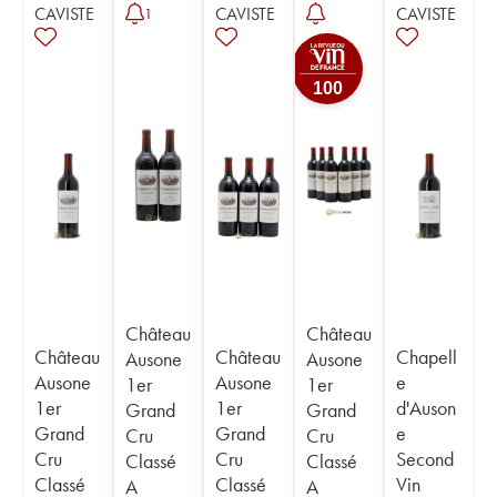
CAVISTE
CAVISTE
CAVISTE
1
100
Château
Château
Château
Château
Chapell
Ausone
Ausone
Ausone
Ausone
e
1er
1er
1er
1er
d'Auson
Grand
Grand
Grand
Grand
e
Cru
Cru
Cru
Cru
Second
Classé
Classé
Classé
Classé
Vin
A
A