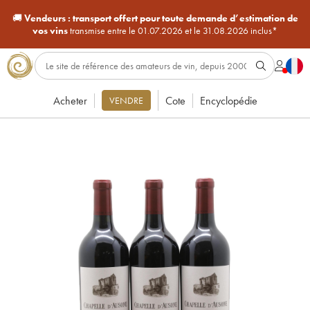
🚚
Vendeurs :
transport offert pour toute demande d’estimation de
vos vins
transmise entre le 01.07.2026 et le 31.08.2026 inclus*
Acheter
Cote
Encyclopédie
VENDRE