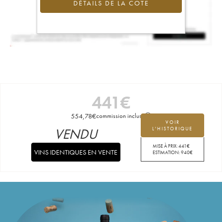
DÉTAILS DE LA COTE
441
€
554,78
€
commission incluse
VOIR
VENDU
L'HISTORIQUE
MISE À PRIX:
441
€
VINS IDENTIQUES EN VENTE
ESTIMATION:
940
€