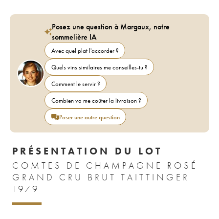
Posez une question à Margaux, notre
sommelière IA
Avec quel plat l'accorder ?
Quels vins similaires me conseilles-tu ?
Comment le servir ?
Combien va me coûter la livraison ?
Poser une autre question
PRÉSENTATION DU LOT
COMTES DE CHAMPAGNE ROSÉ
GRAND CRU BRUT TAITTINGER
1979