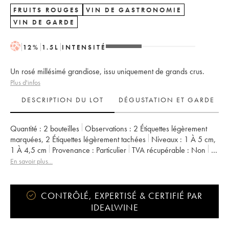
FRUITS ROUGES
VIN DE GASTRONOMIE
VIN DE GARDE
H
12
%
1.5
L
INTENSITÉ
Un rosé millésimé grandiose, issu uniquement de grands crus.
Plus d'infos
DESCRIPTION DU LOT
DÉGUSTATION ET GARDE
Quantité :
2 bouteilles
Observations :
2 Étiquettes légèrement
marquées
,
2 Étiquettes légèrement tachées
Niveaux :
1
À 5 cm
,
1
À 4,5 cm
Provenance :
particulier
TVA récupérable :
non
Région :
Champagne
Appellation :
Champagne
En savoir plus...
Propriétaire :
Taittinger
CONTRÔLÉ, EXPERTISÉ & CERTIFIÉ PAR
IDEALWINE