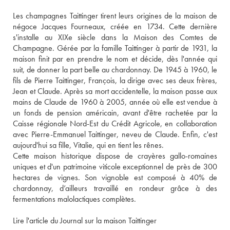
Les champagnes Taittinger tirent leurs origines de la maison de 
négoce Jacques Fourneaux, créée en 1734. Cette dernière 
s'installe au XIXe siècle dans la Maison des Comtes de 
Champagne. Gérée par la famille Taittinger à partir de 1931, la 
maison finit par en prendre le nom et décide, dès l'année qui 
suit, de donner la part belle au chardonnay. De 1945 à 1960, le 
fils de Pierre Taittinger, François, la dirige avec ses deux frères, 
Jean et Claude. Après sa mort accidentelle, la maison passe aux 
mains de Claude de 1960 à 2005, année où elle est vendue à 
un fonds de pension américain, avant d'être rachetée par la 
Caisse régionale Nord-Est du Crédit Agricole, en collaboration 
avec Pierre-Emmanuel Taittinger, neveu de Claude. Enfin, c'est 
aujourd'hui sa fille, Vitalie, qui en tient les rênes. 
Cette maison historique dispose de crayères gallo-romaines 
uniques et d'un patrimoine viticole exceptionnel de près de 300 
hectares de vignes. Son vignoble est composé à 40% de 
chardonnay, d’ailleurs travaillé en rondeur grâce à des 
fermentations malolactiques complètes. 
Lire l'article du Journal sur la maison Taittinger