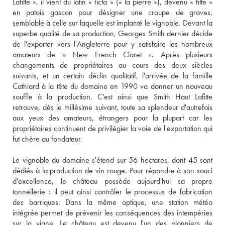
Lafitte », il vient du latin « ficta » (« la pierre »), devenu « fitte » 
en patois gascon pour désigner une croupe de graves, 
semblable à celle sur laquelle est implanté le vignoble. Devant la 
superbe qualité de sa production, Georges Smith dernier décide 
de l'exporter vers l'Angleterre pour y satisfaire les nombreux 
amateurs de « New French Claret ». Après plusieurs 
changements de propriétaires au cours des deux siècles 
suivants, et un certain déclin qualitatif, l'arrivée de la famille 
Cathiard à la tête du domaine en 1990 va donner un nouveau 
souffle à la production. C'est ainsi que Smith Haut Lafitte 
retrouve, dès le millésime suivant, toute sa splendeur d'autrefois 
aux yeux des amateurs, étrangers pour la plupart car les 
propriétaires continuent de privilégier la voie de l'exportation qui 
fut chère au fondateur. 
Le vignoble du domaine s'étend sur 56 hectares, dont 45 sont 
dédiés à la production de vin rouge. Pour répondre à son souci 
d'excellence, le château possède aujourd'hui sa propre 
tonnellerie : il peut ainsi contrôler le processus de fabrication 
des barriques. Dans la même optique, une station météo 
intégrée permet de prévenir les conséquences des intempéries 
sur la vigne. Le château est devenu l'un des pionniers de 