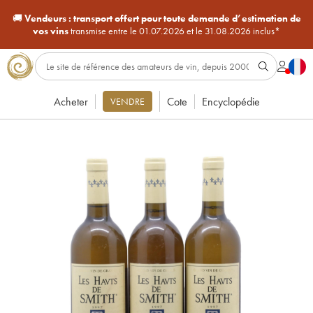
🚚
Vendeurs :
transport offert pour toute demande d’estimation de
vos vins
transmise entre le 01.07.2026 et le 31.08.2026 inclus*
Acheter
Cote
Encyclopédie
VENDRE