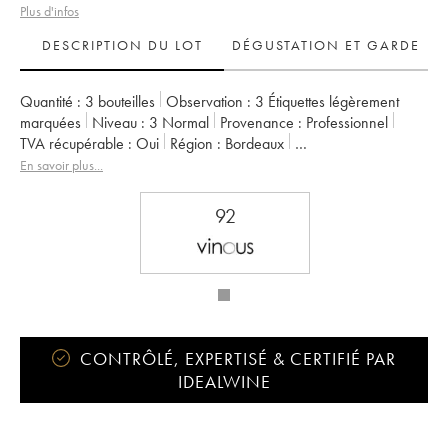
Plus d'infos
DESCRIPTION DU LOT
DÉGUSTATION ET GARDE
Quantité :
3 bouteilles
Observation :
3 Étiquettes légèrement
marquées
Niveau :
3
Normal
Provenance :
professionnel
TVA récupérable :
oui
Région :
Bordeaux
Appellation :
Pessac-Léognan
Classement :
Second Vin
En savoir plus...
Propriétaire :
Famille Cathiard
92
CONTRÔLÉ, EXPERTISÉ & CERTIFIÉ PAR
IDEALWINE