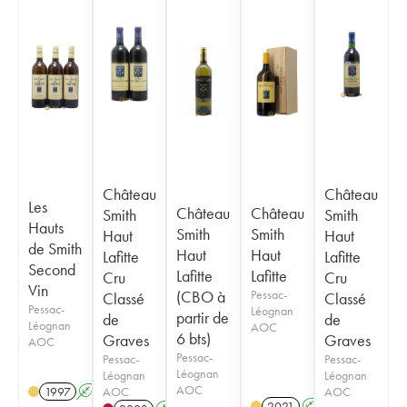
Château
Château
Les
Château
Château
Smith
Smith
Hauts
Smith
Smith
Haut
Haut
de Smith
Haut
Haut
Lafitte
Lafitte
Second
Lafitte
Lafitte
Cru
Cru
Vin
(CBO à
Pessac-
Classé
Classé
Pessac-
Léognan
partir de
de
de
Léognan
AOC
6 bts)
Graves
Graves
AOC
Pessac-
Pessac-
Pessac-
Léognan
Léognan
Léognan
AOC
AOC
AOC
1997
A
2021
A
T