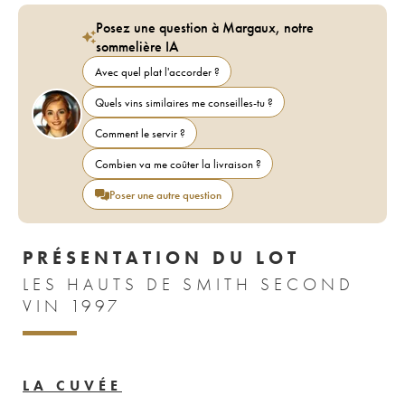
Posez une question à Margaux, notre
sommelière IA
Avec quel plat l'accorder ?
Quels vins similaires me conseilles-tu ?
Comment le servir ?
Combien va me coûter la livraison ?
Poser une autre question
PRÉSENTATION DU LOT
LES HAUTS DE SMITH SECOND
VIN 1997
LA CUVÉE