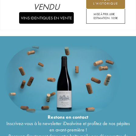
VENDU
L'HISTORIQUE
MISE À PRIX:
68
€
VINS IDENTIQUES EN VENTE
ESTIMATION:
105
€
Restons en
contact
Inscrivez-vous à la newsletter iDealwine et profitez de nos pépites
en avant-première !