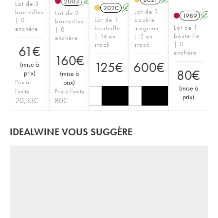
2003
A
Lot de 3
2020
A
T
Lot de 1
bouteilles
Lot de 2
1989
A
Lot de 1
double
| 0
bouteilles
Lot de 1
bouteille
magnum
enchère
| 0
bouteille
| 14 en
| 2 en
enchère
| 0
stock
stock
61
€
enchère
160
€
125
€
600
€
(
mise à
80
€
prix
)
(
mise à
Prix à
prix
)
(
mise à
l'unité
Prix à l'unité
prix
)
20,33
€
80
€
IDEALWINE VOUS SUGGÈRE