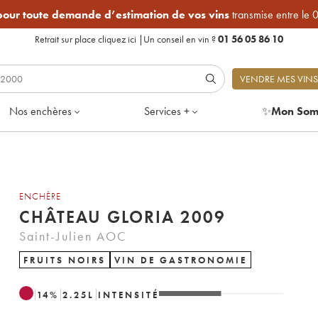
 pour toute demande d’estimation de vos vins
transmise entre le 
Retrait sur place
cliquez ici
|
Un conseil en vin ?
01 56 05 86 10
VENDRE MES VINS
Nos enchères
Services +
✨
Mon Som
ENCHÈRE
CHÂTEAU GLORIA 2009
Saint-Julien AOC
FRUITS NOIRS
VIN DE GASTRONOMIE
14
%
2.25
L
INTENSITÉ