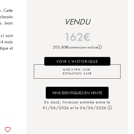
. Cette 
lassés 
VENDU
. Jean 
162
€
i sont 
14 mois 
203,80
€
commission incluse
ique et 
VOIR L'HISTORIQUE
MISE À PRIX:
162
€
ESTIMATION:
240
€
VINS IDENTIQUES EN VENTE
En stock, livraison estimée entre le
01/06/2026 et le 04/06/2026