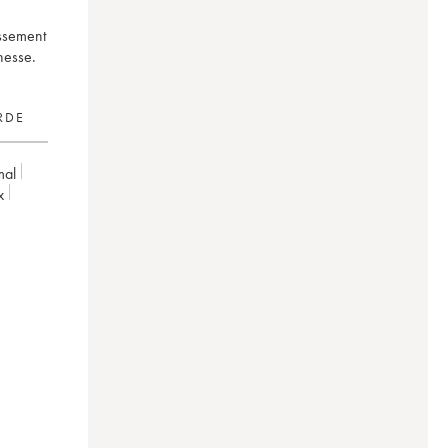
assement
nesse.
RDE
mal
x