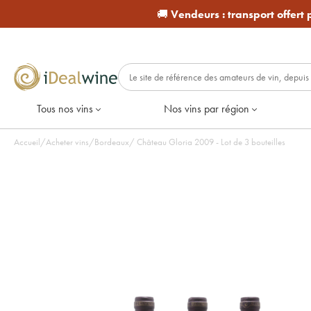
🚚
Vendeurs :
transport offert
Tous nos vins
Nos vins par région
Accueil
/
Acheter vins
/
Bordeaux
/
Château Gloria 2009 - Lot de 3 bouteilles