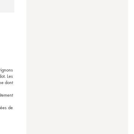
ignons 
t. Les 
e dont 
itement 
ées de 