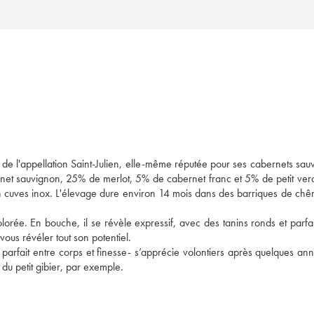
de l'appellation Saint-Julien, elle-même réputée pour ses cabernets sauv
t sauvignon, 25% de merlot, 5% de cabernet franc et 5% de petit verdo
en cuves inox. L'élevage dure environ 14 mois dans des barriques de chên
colorée. En bouche, il se révèle expressif, avec des tanins ronds et parfa
us révéler tout son potentiel. 
parfait entre corps et finesse- s’apprécie volontiers après quelques ann
u petit gibier, par exemple.