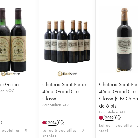
u Gloria
Château Saint-Pierre
Château Saint-Pie
lien AOC
4ème Grand Cru
4ème Grand Cru
Classé
Classé (CBO à par
Saint-Julien AOC
de 6 bts)
Saint-Julien AOC
2019
T
2014
T
Lot de 1 bouteille | 
 bouteilles | 0
Lot de 6 bouteilles | 0
stock
enchère