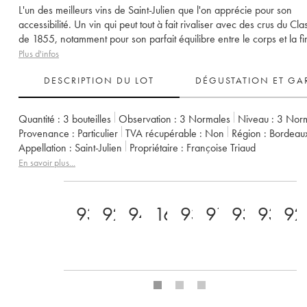
L'un des meilleurs vins de Saint-Julien que l'on apprécie pour son
accessibilité. Un vin qui peut tout à fait rivaliser avec des crus du Cl
de 1855, notamment pour son parfait équilibre entre le corps et la fi
Plus d'infos
DESCRIPTION DU LOT
DÉGUSTATION ET GA
Quantité :
3 bouteilles
Observation :
3 Normales
Niveau :
3
Nor
Provenance :
particulier
TVA récupérable :
non
Région :
Bordeau
Appellation :
Saint-Julien
Propriétaire :
Françoise Triaud
En savoir plus...
93
92
94
16.5
93
91
93
93
92