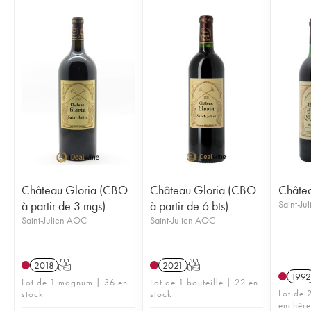
Château Gloria (CBO
Château Gloria (CBO
Châtea
à partir de 3 mgs)
à partir de 6 bts)
Saint-Ju
Saint-Julien AOC
Saint-Julien AOC
2018
T
2021
T
1992
Lot de 1 magnum | 36 en
Lot de 1 bouteille | 22 en
Lot de 2
stock
stock
enchère