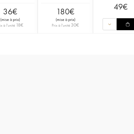
49
€
36
€
180
€
(
mise à prix
)
(
mise à prix
)
18
€
30
€
ix à l'unité
Prix à l'unité