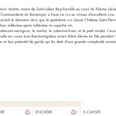
 Henri Martin, maire de Saint-Julien Beychevelle au cours du XXème siècle
Commanderie du Bontemps) a hissé ce cru au niveau d'excellents crus c
nduit le domaine ainsi que le quatrième cru classé Château Saint-Pierre
liser millésime après millésime un superbe vin. 
rnet-sauvignon, le merlot, le cabernet-franc et le petit verdot. Ceux-c
onnelle en cuves inox thermorégulées avant d'être élevés en fûts pendant 
ion et leur potentiel de garde qui les dote d'une grande complexité aromat
RE
ENCHÈRE
E-CAVISTE
1