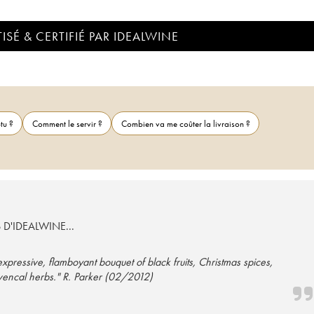
ISÉ & CERTIFIÉ PAR IDEALWINE
tu ?
Comment le servir ?
Combien va me coûter la livraison ?
S D'IDEALWINE...
ressive, flamboyant bouquet of black fruits, Christmas spices,
ovencal herbs." R. Parker (02/2012)