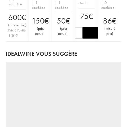
| 1
| 1
| 0
stock
enchère
enchère
enchère
enchère
75
€
600
€
150
€
50
€
86
€
(
prix actuel
)
(
prix
(
prix
(
mise à
Prix à l'unité
actuel
)
actuel
)
prix
)
100
€
IDEALWINE VOUS SUGGÈRE