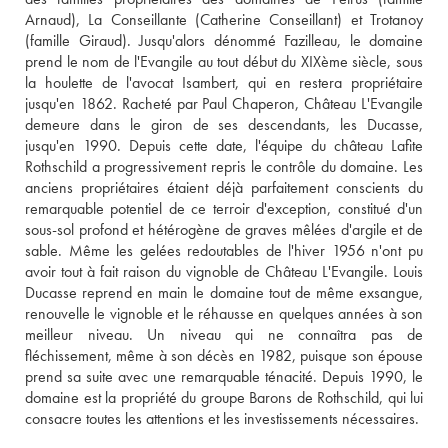
Arnaud), La Conseillante (Catherine Conseillant) et Trotanoy 
(famille Giraud). Jusqu'alors dénommé Fazilleau, le domaine 
prend le nom de l'Evangile au tout début du XIXème siècle, sous 
la houlette de l'avocat Isambert, qui en restera propriétaire 
jusqu'en 1862. Racheté par Paul Chaperon, Château L'Evangile 
demeure dans le giron de ses descendants, les Ducasse, 
jusqu'en 1990. Depuis cette date, l'équipe du château Lafite 
Rothschild a progressivement repris le contrôle du domaine. Les 
anciens propriétaires étaient déjà parfaitement conscients du 
remarquable potentiel de ce terroir d'exception, constitué d'un 
sous-sol profond et hétérogène de graves mêlées d'argile et de 
sable. Même les gelées redoutables de l'hiver 1956 n'ont pu 
avoir tout à fait raison du vignoble de Château L'Evangile. Louis 
Ducasse reprend en main le domaine tout de même exsangue, 
renouvelle le vignoble et le réhausse en quelques années à son 
meilleur niveau. Un niveau qui ne connaîtra pas de 
fléchissement, même à son décès en 1982, puisque son épouse 
prend sa suite avec une remarquable ténacité. Depuis 1990, le 
domaine est la propriété du groupe Barons de Rothschild, qui lui 
consacre toutes les attentions et les investissements nécessaires.