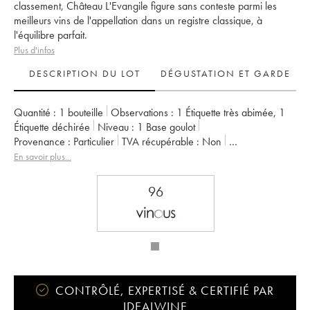
classement, Château L'Evangile figure sans conteste parmi les
meilleurs vins de l'appellation dans un registre classique, à
l'équilibre parfait.
Plus d'infos
DESCRIPTION DU LOT
DÉGUSTATION ET GARDE
Quantité :
1 bouteille
Observations :
1 Étiquette très abimée
,
1
Étiquette déchirée
Niveau :
1
Base goulot
Provenance :
particulier
TVA récupérable :
non
Région :
Bordeaux
Appellation :
Pomerol
En savoir plus...
Propriétaire :
SC du Château L'Evangile
96
CONTRÔLÉ, EXPERTISÉ & CERTIFIÉ PAR
IDEALWINE