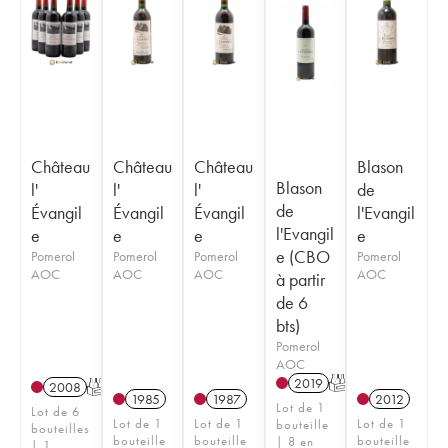
Château
Château
Château
Blason
Blason
l'
l'
l'
de
de
Évangil
Évangil
Évangil
l'Evangil
l'Evangil
e
e
e
e
e (CBO
Pomerol
Pomerol
Pomerol
Pomerol
AOC
AOC
AOC
AOC
à partir
de 6
bts)
Pomerol
AOC
2019
T
2008
T
1985
1987
2012
Lot de 1
Lot de 6
Lot de 1
Lot de 1
Lot de 1
bouteille
bouteilles
bouteille
bouteille
bouteille
| 8 en
| 1