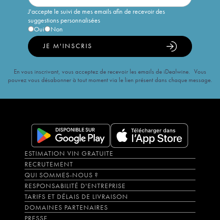
J'accepte le suivi de mes emails afin de recevoir des
suggestions personnalisées
Oui
Non
JE M'INSCRIS
En vous inscrivant, vous acceptez de recevoir les emails de iDealwine. Vous
pouvez vous désabonner à tout moment via le lien présent dans chaque message.
ESTIMATION VIN GRATUITE
RECRUTEMENT
QUI SOMMES-NOUS ?
RESPONSABILITÉ D'ENTREPRISE
TARIFS ET DÉLAIS DE LIVRAISON
DOMAINES PARTENAIRES
PRESSE