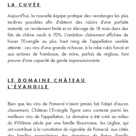
LA CUVÉE
Aujourd'hui, la nouvelle équipe pratique des vendanges les plus 
tardives possibles afin d'obtenir des raisins d'une parfaite 
maturité, un rendement limité et un élevage de 18 mois dans des 
fûts de chêne neufs à 70%. L'ambition clairement affichée de 
hisser l'Evangile au plus haut rang de l'appellation semble 
atteinte : ces vins d'une grande richesse, à la robe rubis foncé et 
aux arômes de framboise, de mûre, parfois de réglisse, font 
preuve d'une capacité de garde impressionnante.
LE DOMAINE CHÂTEAU
L'ÉVANGILE
Bien que les vins de Pomerol n'aient jamais fait l'objet d'aucun 
classement, Château L'Evangile figure sans conteste parmi les 
meilleurs vins de l'appellation. Le domaine a été créé au milieu 
du XVIIIème siècle par une famille libournaise, les Léglise, qui 
ont contribué à la constitution du vignoble de Pomerol, aux côtés 
des familles propriétaires des domaines de Petrus (famille 