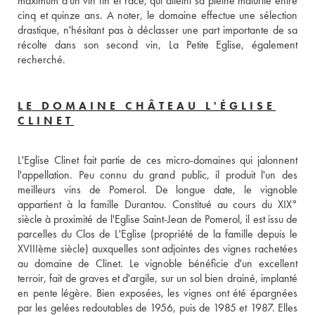
maximum d'un vin fin et racé, qui atteint sa pleine maturité entre 
cinq et quinze ans. A noter, le domaine effectue une sélection 
drastique, n'hésitant pas à déclasser une part importante de sa 
récolte dans son second vin, La Petite Eglise, également 
recherché.
LE DOMAINE CHÂTEAU L'ÉGLISE
CLINET
L'Eglise Clinet fait partie de ces micro-domaines qui jalonnent 
l'appellation. Peu connu du grand public, il produit l'un des 
meilleurs vins de Pomerol. De longue date, le vignoble 
appartient à la famille Durantou. Constitué au cours du XIX° 
siècle à proximité de l'Eglise Saint-Jean de Pomerol, il est issu de 
parcelles du Clos de L'Eglise (propriété de la famille depuis le 
XVIIIème siècle) auxquelles sont adjointes des vignes rachetées 
au domaine de Clinet. Le vignoble bénéficie d'un excellent 
terroir, fait de graves et d'argile, sur un sol bien drainé, implanté 
en pente légère. Bien exposées, les vignes ont été épargnées 
par les gelées redoutables de 1956, puis de 1985 et 1987. Elles 