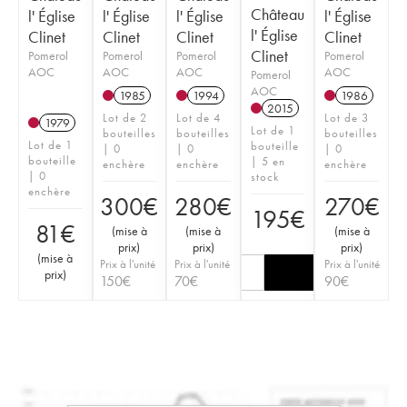
Château
l' Église
l' Église
l' Église
l' Église
l' Église
Clinet
Clinet
Clinet
Clinet
Clinet
Pomerol
Pomerol
Pomerol
Pomerol
AOC
AOC
AOC
AOC
Pomerol
AOC
1985
1994
1986
2015
Lot de 2
Lot de 4
Lot de 3
1979
Lot de 1
bouteilles
bouteilles
bouteilles
Lot de 1
bouteille
| 0
| 0
| 0
bouteille
| 5 en
enchère
enchère
enchère
| 0
stock
enchère
300
€
280
€
270
€
195
€
81
€
(
mise à
(
mise à
(
mise à
prix
)
prix
)
prix
)
(
mise à
Prix à l'unité
Prix à l'unité
Prix à l'unité
prix
)
150
€
70
€
90
€