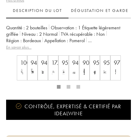
Plus d'infos
DESCRIPTION DU LOT
DÉGUSTATION ET GARDE
Quantité :
2 bouteilles
Observation :
1 Étiquette légèrement
griffée
Niveau :
2
Normal
TVA récupérable :
non
Région :
Bordeaux
Appellation :
Pomerol
Propriétaire :
GFA du Château L'Eglise Clinet
En savoir plus...
100
94
94
17.5
95
94
90
95
95
97
CONTRÔLÉ, EXPERTISÉ & CERTIFIÉ PAR
IDEALWINE