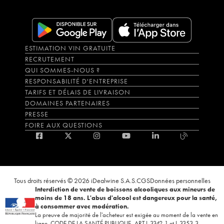
ESTIMATION VIN GRATUITE
RECRUTEMENT
QUI SOMMES-NOUS ?
RESPONSABILITÉ D'ENTREPRISE
TARIFS ET DÉLAIS DE LIVRAISON
DOMAINES PARTENAIRES
PRESSE
FOIRE AUX QUESTIONS
Tous droits réservés © 2026 iDealwine S.A.S.
CGS
Données personnelles
Interdiction de vente de boissons alcooliques aux mineurs de
moins de 18 ans. L'abus d'alcool est dangereux pour la santé,
à consommer avec modération.
La preuve de majorité de l'acheteur est exigée au moment de la vente en
ligne. CODE DE LA SANTÉ PUBLIQUE, ART.L.3342-1 et L.3353-3