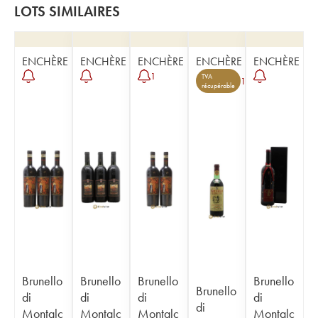
LOTS SIMILAIRES
ENCHÈRE
ENCHÈRE
ENCHÈRE
ENCHÈRE
ENCHÈRE
1
TVA
1
récupérable
Brunello
Brunello
Brunello
Brunello
Brunello
di
di
di
di
di
Montalc
Montalc
Montalc
Montalc