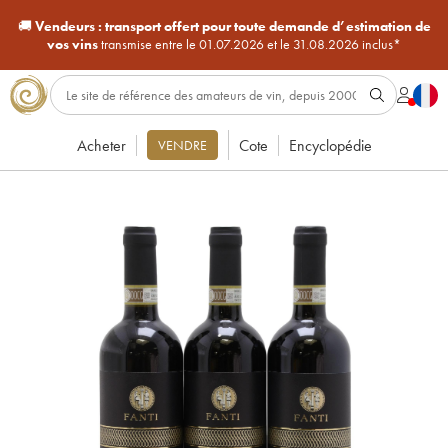
🚚
Vendeurs :
transport offert pour toute demande d’estimation de
vos vins
transmise entre le 01.07.2026 et le 31.08.2026 inclus*
Acheter
Cote
Encyclopédie
VENDRE