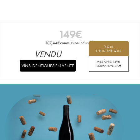
149
€
187,44
€
commission incluse
VOIR
VENDU
L'HISTORIQUE
MISE À PRIX:
149
€
VINS IDENTIQUES EN VENTE
ESTIMATION:
210
€