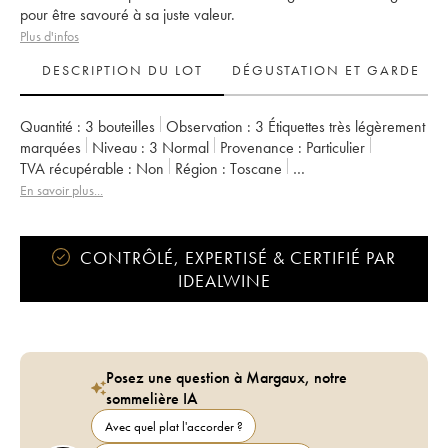
pour être savouré à sa juste valeur.
Plus d'infos
DESCRIPTION DU LOT
DÉGUSTATION ET GARDE
Quantité :
3 bouteilles
Observation :
3 Étiquettes très légèrement
marquées
Niveau :
3
Normal
Provenance :
particulier
TVA récupérable :
non
Région :
Toscane
Appellation :
Brunello di Montalcino
En savoir plus...
CONTRÔLÉ, EXPERTISÉ & CERTIFIÉ PAR
IDEALWINE
Posez une question à Margaux, notre
sommelière IA
Avec quel plat l'accorder ?