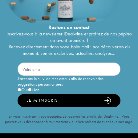
Restons en
contact
Inscrivez-vous à la newsletter iDealwine et profitez de nos pépites
en avant-première !
Recevez directement dans votre boîte mail : nos découvertes du
moment, ventes exclusives, actualités, analyses...
J'accepte le suivi de mes emails afin de recevoir des
suggestions personnalisées
Oui
Non
JE M'INSCRIS
En vous inscrivant, vous acceptez de recevoir les emails de iDealwine. Vous
pouvez vous désabonner à tout moment via le lien présent dans chaque message.