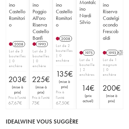
Montalc
ino
ino
ino
ino
ino
Castello
Poggio
Castello
Riserva
Nardi
Romitori
All'oro
Romitori
Castelgi
Silvio
o
Riserva
o
ocondo
Castello
Frescob
Banfi
aldi
2008
2008
1993
Lot de 2
bouteilles
Lot de 3
Lot de 3
1975
1993
T
| 0
bouteilles
bouteilles
Lot de 1
Lot de 1
enchère
| 0
| 0
bouteille
magnum
enchère
enchère
| 2
| 0
135
€
enchères
enchère
203
€
225
€
(
mise à
14
€
200
€
prix
)
(
mise à
(
mise à
prix
)
prix
)
Prix à
(
prix
(
mise à
Prix à l'unité
Prix à l'unité
l'unité
actuel
)
prix
)
67,67
€
75
€
67,50
€
IDEALWINE VOUS SUGGÈRE