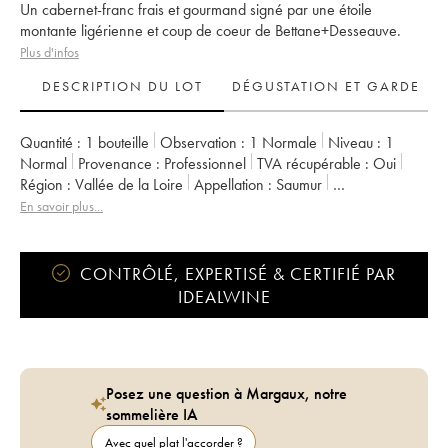
Un cabernet-franc frais et gourmand signé par une étoile
montante ligérienne et coup de coeur de Bettane+Desseauve.
Plus d'infos
DESCRIPTION DU LOT
DÉGUSTATION ET GARDE
Quantité :
1 bouteille
Observation :
1 Normale
Niveau :
1
Normal
Provenance :
professionnel
TVA récupérable :
oui
Région :
Vallée de la Loire
Appellation :
Saumur
Propriétaire :
Arnaud Lambert
En savoir plus...
CONTRÔLÉ, EXPERTISÉ & CERTIFIÉ PAR
IDEALWINE
Posez une question à Margaux, notre
sommelière IA
Avec quel plat l'accorder ?