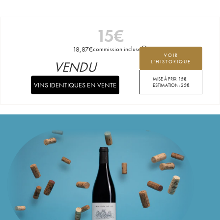
15
€
18,87
€
commission incluse
VOIR
VENDU
L'HISTORIQUE
MISE À PRIX:
15
€
VINS IDENTIQUES EN VENTE
ESTIMATION:
25
€