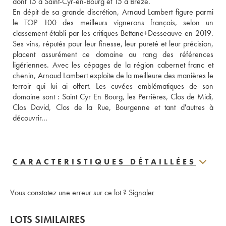
dont 15 à Saint-Cyr-en-Bourg et 15 à Brézé. 
En dépit de sa grande discrétion, Arnaud Lambert figure parmi 
le TOP 100 des meilleurs vignerons français, selon un 
classement établi par les critiques Bettane+Desseauve en 2019. 
Ses vins, réputés pour leur finesse, leur pureté et leur précision, 
placent assurément ce domaine au rang des références 
ligériennes. Avec les cépages de la région cabernet franc et 
chenin, Arnaud Lambert exploite de la meilleure des manières le 
terroir qui lui ai offert. Les cuvées emblématiques de son 
domaine sont : Saint Cyr En Bourg, les Perrières, Clos de Midi, 
Clos David, Clos de la Rue, Bourgenne et tant d'autres à 
découvrir... 
CARACTERISTIQUES DÉTAILLÉES
Vous constatez une erreur sur ce lot ?
Signaler
LOTS SIMILAIRES