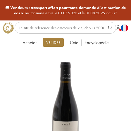
🚚
Vendeurs :
transport offert pour toute demande d’estimation de
vos vins
transmise entre le 01.07.2026 et le 31.08.2026 inclus*
Acheter
Cote
Encyclopédie
VENDRE