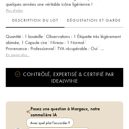
quelques années une véritable icône ligérienne !
Plus d'infos
DESCRIPTION DU LOT
DÉGUSTATION ET GARDE
Quantité :
1 bouteille
Observations :
1 Étiquette très légèrement
abimée
,
1 Capsule cire
Niveau :
1
Normal
Provenance :
professionnel
TVA récupérable :
oui
Région :
Vallée de la Loire
Appellation :
Vin de France
En savoir plus...
Propriétaire :
Stéphane Bernaudeau
CONTRÔLÉ, EXPERTISÉ & CERTIFIÉ PAR
IDEALWINE
Posez une question à Margaux, notre
sommelière IA
Avec quel plat l'accorder ?