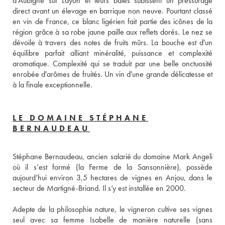
d'Aubigné sur Layon et leurs baies subissent un pressurage 
direct avant un élevage en barrique non neuve. Pourtant classé 
en vin de France, ce blanc ligérien fait partie des icônes de la 
région grâce à sa robe jaune paille aux reflets dorés. Le nez se 
dévoile à travers des notes de fruits mûrs. La bouche est d'un 
équilibre parfait alliant minéralité, puissance et complexité 
aromatique. Complexité qui se traduit par une belle onctuosité 
enrobée d'arômes de fruités. Un vin d'une grande délicatesse et 
à la finale exceptionnelle.
LE DOMAINE STÉPHANE
BERNAUDEAU
Stéphane Bernaudeau, ancien salarié du domaine Mark Angeli 
où il s’est formé (la Ferme de la Sansonnière), possède 
aujourd’hui environ 3,5 hectares de vignes en Anjou, dans le 
Adepte de la philosophie nature, le vigneron cultive ses vignes 
seul avec sa femme Isabelle de manière naturelle (sans 