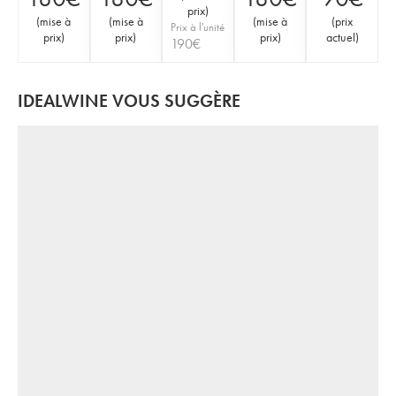
prix
)
(
mise à
(
mise à
(
mise à
(
prix
Prix à l'unité
prix
)
prix
)
prix
)
actuel
)
190
€
IDEALWINE VOUS SUGGÈRE