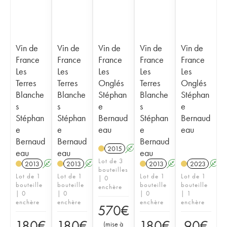
Vin de
Vin de
Vin de
Vin de
Vin de
France
France
France
France
France
Les
Les
Les
Les
Les
Terres
Terres
Onglés
Terres
Onglés
Blanche
Blanche
Stéphan
Blanche
Stéphan
s
s
e
s
e
Stéphan
Stéphan
Bernaud
Stéphan
Bernaud
e
e
eau
e
eau
Bernaud
Bernaud
Bernaud
2015
A
S
eau
eau
eau
Lot de 3
2013
A
S
2013
A
S
2013
A
S
2023
A
bouteilles
Lot de 1
Lot de 1
Lot de 1
Lot de 1
| 0
bouteille
bouteille
bouteille
bouteille
enchère
| 0
| 0
| 0
| 1
enchère
enchère
enchère
enchère
570
€
180
€
180
€
180
€
90
€
(
mise à