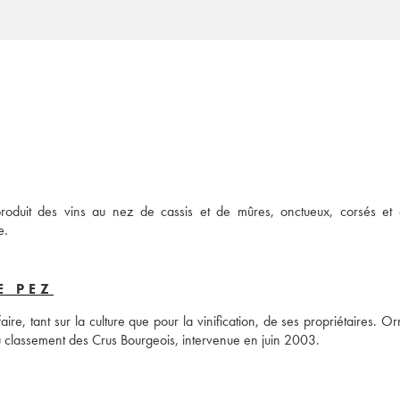
roduit des vins au nez de cassis et de mûres, onctueux, corsés et é
e.
E PEZ
ire, tant sur la culture que pour la vinification, de ses propriétaires. O
u classement des Crus Bourgeois, intervenue en juin 2003.