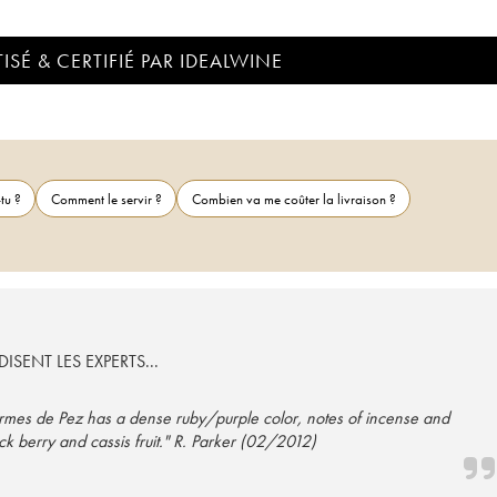
ISÉ & CERTIFIÉ PAR IDEALWINE
tu ?
Comment le servir ?
Combien va me coûter la livraison ?
ISENT LES EXPERTS...
 Ormes de Pez has a dense ruby/purple color, notes of incense and
 berry and cassis fruit." R. Parker (02/2012)