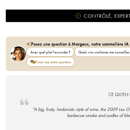
CONTRÔLÉ, EXPERT
Posez une question à Margaux, notre sommelière IA
Avec quel plat l'accorder ?
Quels vins similaires me conseilles-
Poser une autre question
CE QU'EN D
"A big, fruity, hedonistic style of wine, the 2009 Les
barbecue smoke and oodles of black