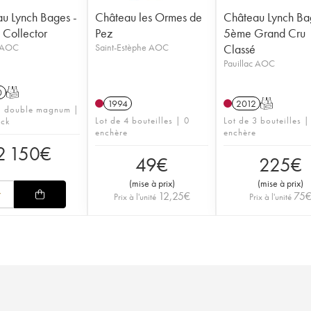
u Lynch Bages -
Château les Ormes de
Château Lynch Ba
 Collector
Pez
5ème Grand Cru
c AOC
Saint-Estèphe AOC
Classé
Pauillac AOC
0
T
1994
2012
T
1 double magnum |
Lot de 4 bouteilles | 0
Lot de 3 bouteilles |
ock
enchère
enchère
2 150
€
49
€
225
€
(
mise à prix
)
(
mise à prix
)
12,25
€
75
Prix à l'unité
Prix à l'unité