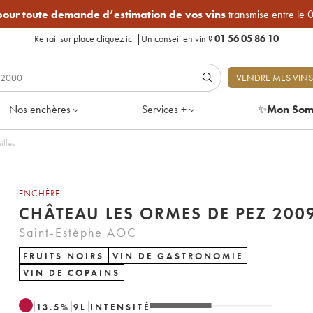
 pour toute demande d’estimation de vos vins
transmise entre le 
Retrait sur place
cliquez ici
|
Un conseil en vin ?
01 56 05 86 10
VENDRE MES VINS
Nos enchères
Services +
✨
Mon Som
illes
ENCHÈRE
CHÂTEAU LES ORMES DE PEZ 200
Saint-Estèphe AOC
FRUITS NOIRS
VIN DE GASTRONOMIE
VIN DE COPAINS
13.5
%
9
L
INTENSITÉ