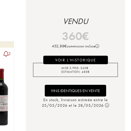
VENDU
360
€
452,88
€
commission incluse
2
VOIR L'HISTORIQUE
MISE À PRIX:
360
€
ESTIMATION:
480
€
VINS IDENTIQUES EN VENTE
En stock, livraison estimée entre le
25/05/2026 et le 28/05/2026