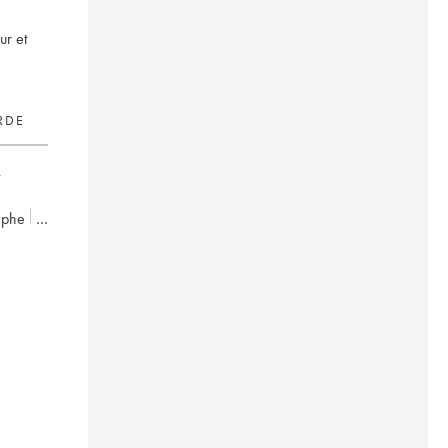
ur et
RDE
tèphe