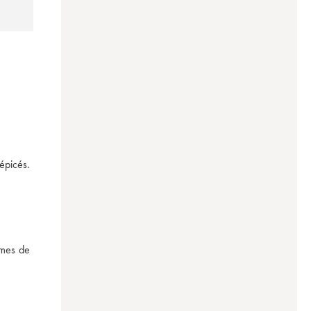
picés. 
rmes de 