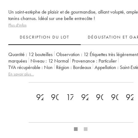
Un saint-estèphe de plaisir et de gourmandise, alliant volupté, ample
tanins charnus. Idéal sur une belle entrecôte !
Plus d'infos
DESCRIPTION DU LOT
DÉGUSTATION ET GA
Quantité :
12 bouteilles
Observation :
12 Étiquettes très légèrement
marquées
Niveau :
12
Normal
Provenance :
particulier
TVA récupérable :
non
Région :
Bordeaux
Appellation :
Saint-Es
Propriétaire :
Famille Cazes
En savoir plus...
92
90
17
92
90
90
92