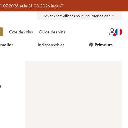
01.07.2026 et le 31.08.2026 inclus*
Les prix sont affichés pour une livraison en :
Cote des vins
Guide des vins
melier
Indispensables
🍇 Primeurs
9