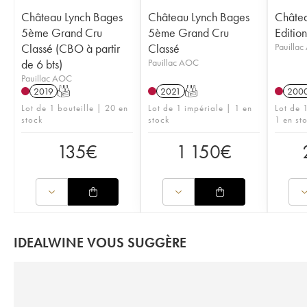
Château Lynch Bages
Château Lynch Bages
Châtea
5ème Grand Cru
5ème Grand Cru
Edition
Classé (CBO à partir
Classé
Pauilla
de 6 bts)
Pauillac AOC
Pauillac AOC
2019
T
2021
T
200
Lot de 1 bouteille | 20 en
Lot de 1 impériale | 1 en
Lot de 
stock
stock
1 en st
135
€
1 150
€
IDEALWINE VOUS SUGGÈRE