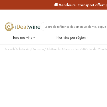
🚚
Vendeurs :
transport offert
Tous nos vins
Nos vins par région
Accueil
/
Acheter vins
/
Bordeaux
/
Château les Ormes de Pez 2009 - Lot de 12 boute