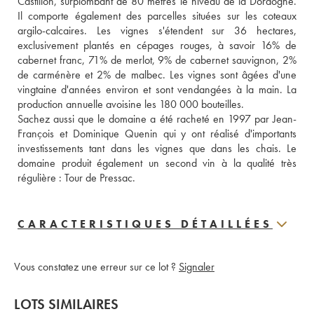
Castillon, surplombant de 80 mètres le niveau de la Dordogne. 
Il comporte également des parcelles situées sur les coteaux 
argilo-calcaires. Les vignes s'étendent sur 36 hectares, 
exclusivement plantés en cépages rouges, à savoir 16% de 
cabernet franc, 71% de merlot, 9% de cabernet sauvignon, 2% 
de carménère et 2% de malbec. Les vignes sont âgées d'une 
vingtaine d'années environ et sont vendangées à la main. La 
production annuelle avoisine les 180 000 bouteilles. 
Sachez aussi que le domaine a été racheté en 1997 par Jean-
François et Dominique Quenin qui y ont réalisé d'importants 
investissements tant dans les vignes que dans les chais. Le 
domaine produit également un second vin à la qualité très 
régulière : Tour de Pressac.
CARACTERISTIQUES DÉTAILLÉES
Vous constatez une erreur sur ce lot ?
Signaler
LOTS SIMILAIRES