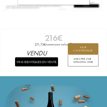
216
€
271,73
€
commission incluse
VOIR
VENDU
L'HISTORIQUE
MISE À PRIX:
216
€
VINS IDENTIQUES EN VENTE
ESTIMATION:
300
€