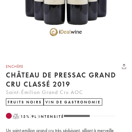
ENCHÈRE
CHÂTEAU DE PRESSAC GRAND
CRU CLASSÉ 2019
Saint-Émilion Grand Cru AOC
FRUITS NOIRS
VIN DE GASTRONOMIE
T
15
%
9
L
INTENSITÉ
Un saint-emilion grand cru très séduisant, alliant à merveille