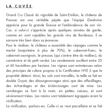
LA CUVÉE
Grand Cru Classé du vignoble de Saint-Emilion, le château de 
Pressac est une véritable pépite que l’équipe iDealwine 
apprécie pour la grande finesse et l’ambivalence de son vin. 
Car, si celui-ci s’apprécie après quelques années de garde, 
comme en sont capables les grands vins de Bordeaux, il se 
savoure très bien dans sa jeunesse. 
Pour le réaliser, le château a assemblé des cépages comme le 
merlot (majoritaire à plus de 70%), le cabernet-franc, le 
cabernet-sauvignon, le pressac (qui s’avère être du malbec), du 
carménère et du petit verdot. Les rendements oscillent entre 35 
et 40 hectolitres par hectare. Les vignes sont entretenues selon 
des principes de culture propres à la Certification HVE 3 que la 
propriété détient. Ainsi, les sols sont travaillés, la taille se fait en 
double Guyot, des ébourgeonnages ainsi que des effeuillages, 
des échardages et des éclaircissages sont de mise. Les 
vendanges se font à la main, en petites caisses, et sont 
sévèrement triées. Les raisins sont totalement égrappés avant la 
vinification. 
La vinification, parlons-en. Celle-ci se veut parcellaire et se fait 