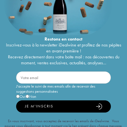
Restons en
contact
Inscrivez-vous à la newsletter iDealwine et profitez de nos pépites
en avant-première !
Recevez directement dans votre boîte mail : nos découvertes du
moment, ventes exclusives, actualités, analyses...
J'accepte le suivi de mes emails afin de recevoir des
suggestions personnalisées
Oui
Non
JE M'INSCRIS
En vous inscrivant, vous acceptez de recevoir les emails de iDealwine. Vous
pouvez vous désabonner à tout moment via le lien présent dans chaque message.