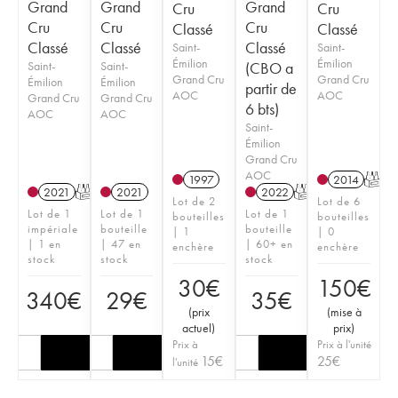
Grand
Grand
Grand
Cru
Cru
Cru
Cru
Cru
Classé
Classé
Classé
Classé
Classé
Saint-
Saint-
Émilion
Émilion
Saint-
Saint-
(CBO a
Grand Cru
Grand Cru
Émilion
Émilion
partir de
AOC
AOC
Grand Cru
Grand Cru
6 bts)
AOC
AOC
Saint-
Émilion
Grand Cru
AOC
1997
2014
T
2021
T
2021
2022
T
Lot de 2
Lot de 6
Lot de 1
Lot de 1
Lot de 1
bouteilles
bouteilles
impériale
bouteille
bouteille
| 1
| 0
| 1 en
| 47 en
| 60+ en
enchère
enchère
stock
stock
stock
30
€
150
€
340
€
29
€
35
€
(
prix
(
mise à
actuel
)
prix
)
Prix à
Prix à l'unité
15
€
25
€
l'unité