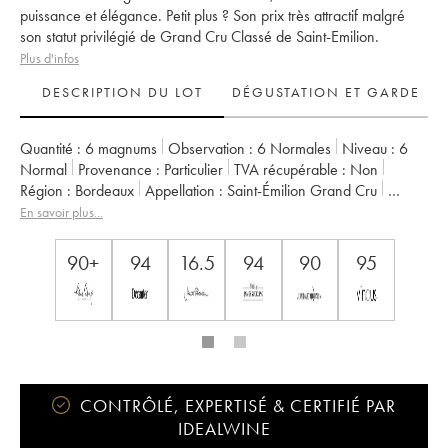
puissance et élégance. Petit plus ? Son prix très attractif malgré
son statut privilégié de Grand Cru Classé de Saint-Emilion.
Plus d'infos
DESCRIPTION DU LOT
DÉGUSTATION ET GARDE
Quantité :
6 magnums
Observation :
6 Normales
Niveau :
6
Normal
Provenance :
particulier
TVA récupérable :
non
Région :
Bordeaux
Appellation :
Saint-Émilion Grand Cru
Classement :
Grand Cru Classé
En savoir plus...
Propriétaire :
Jean-François et Dominique Quenin
90+
94
16.5
94
90
95
CONTRÔLÉ, EXPERTISÉ & CERTIFIÉ PAR
IDEALWINE