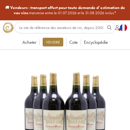
🚚
Vendeurs :
transport offert pour toute demande d’estimation de
vos vins
transmise entre le 01.07.2026 et le 31.08.2026 inclus*
Acheter
Cote
Encyclopédie
VENDRE