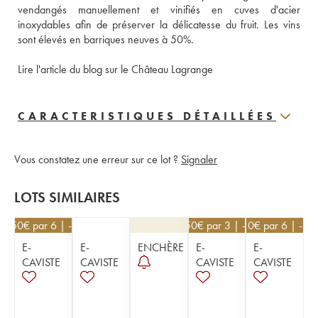
vendangés manuellement et vinifiés en cuves d'acier 
inoxydables afin de préserver la délicatesse du fruit. Les vins 
sont élevés en barriques neuves à 50%.
Lire l'article du blog sur le Château Lagrange
CARACTERISTIQUES DÉTAILLÉES
Vous constatez une erreur sur ce lot ?
Signaler
LOTS SIMILAIRES
40,50
€
par 6 | -10%
40,50
€
par 3 | -10%
62,10
€
par 6 | -10
E-
E-
ENCHÈRE
E-
E-
CAVISTE
CAVISTE
CAVISTE
CAVISTE