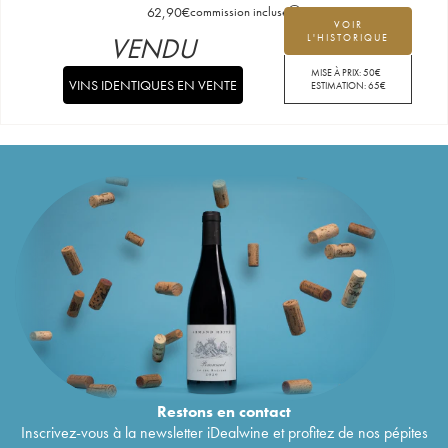
62,90
€
commission incluse
VOIR
VENDU
L'HISTORIQUE
MISE À PRIX:
50
€
VINS IDENTIQUES EN VENTE
ESTIMATION:
65
€
Restons en
contact
Inscrivez-vous à la newsletter iDealwine et profitez de nos pépites