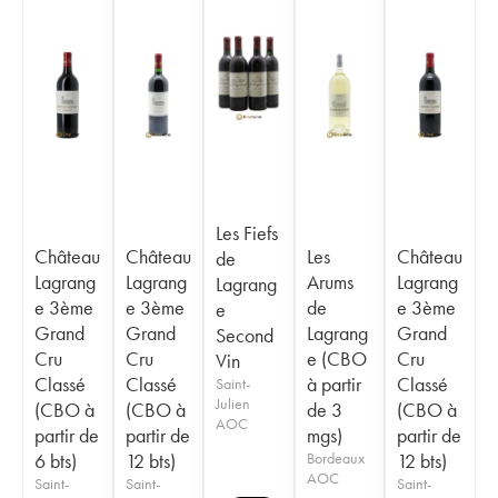
Les Fiefs
Château
Château
Les
Château
de
Lagrang
Lagrang
Arums
Lagrang
Lagrang
e 3ème
e 3ème
de
e 3ème
e
Grand
Grand
Lagrang
Grand
Second
Cru
Cru
e (CBO
Cru
Vin
Classé
Classé
à partir
Classé
Saint-
Julien
(CBO à
(CBO à
de 3
(CBO à
AOC
partir de
partir de
mgs)
partir de
6 bts)
12 bts)
Bordeaux
12 bts)
AOC
Saint-
Saint-
Saint-