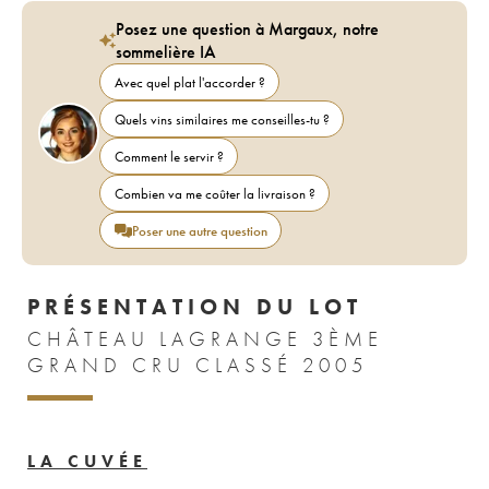
Posez une question à Margaux, notre
sommelière IA
Avec quel plat l'accorder ?
Quels vins similaires me conseilles-tu ?
Comment le servir ?
Combien va me coûter la livraison ?
Poser une autre question
PRÉSENTATION DU LOT
CHÂTEAU LAGRANGE 3ÈME
GRAND CRU CLASSÉ 2005
LA CUVÉE