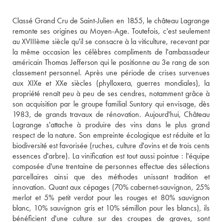
Classé Grand Cru de Saint-Julien en 1855, le château Lagrange 
remonte ses origines au Moyen-Age. Toutefois, c'est seulement 
au XVIIIème siècle qu'il se consacre à la viticulture, recevant par 
la même occasion les célèbres compliments de l'ambassadeur 
américain Thomas Jefferson qui le positionne au 3e rang de son 
classement personnel. Après une période de crises survenues 
aux XIXe et XXe siècles (phylloxera, guerres mondiales), la 
propriété renaît peu à peu de ses cendres, notamment grâce à 
son acquisition par le groupe familial Suntory qui envisage, dès 
1983, de grands travaux de rénovation. Aujourd'hui, Château 
Lagrange s'attache à produire des vins dans le plus grand 
respect de la nature. Son empreinte écologique est réduite et la 
biodiversité est favorisée (ruches, culture d'ovins et de trois cents 
essences d'arbre). La vinification est tout aussi pointue : l'équipe 
composée d'une trentaine de personnes effectue des sélections 
parcellaires ainsi que des méthodes unissant tradition et 
innovation. Quant aux cépages (70% cabernet-sauvignon, 25% 
merlot et 5% petit verdot pour les rouges et 80% sauvignon 
blanc, 10% sauvignon gris et 10% sémillon pour les blancs), ils 
bénéficient d'une culture sur des croupes de graves, sont 