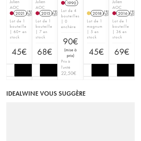
Julien
Julien
Julien
1990
AOC
AOC
AOC
Lot de 4
2021
T
2015
T
2018
T
2016
T
bouteilles
Lot de 1
Lot de 1
Lot de 1
Lot de 1
| 0
bouteille
bouteille
magnum
bouteille
enchère
| 60+ en
| 7 en
| 5 en
| 36 en
stock
stock
stock
stock
90
€
45
€
68
€
45
€
69
€
(
mise à
prix
)
Prix à
l'unité
22,50
€
IDEALWINE VOUS SUGGÈRE