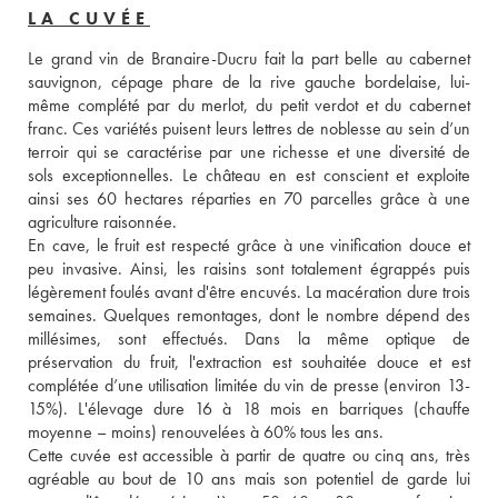
LA CUVÉE
Le grand vin de Branaire-Ducru fait la part belle au cabernet 
sauvignon, cépage phare de la rive gauche bordelaise, lui-
même complété par du merlot, du petit verdot et du cabernet 
franc. Ces variétés puisent leurs lettres de noblesse au sein d’un 
terroir qui se caractérise par une richesse et une diversité de 
sols exceptionnelles. Le château en est conscient et exploite 
ainsi ses 60 hectares réparties en 70 parcelles grâce à une 
agriculture raisonnée. 
En cave, le fruit est respecté grâce à une vinification douce et 
peu invasive. Ainsi, les raisins sont totalement égrappés puis 
légèrement foulés avant d'être encuvés. La macération dure trois 
semaines. Quelques remontages, dont le nombre dépend des 
millésimes, sont effectués. Dans la même optique de 
préservation du fruit, l'extraction est souhaitée douce et est 
complétée d’une utilisation limitée du vin de presse (environ 13-
15%). L'élevage dure 16 à 18 mois en barriques (chauffe 
moyenne – moins) renouvelées à 60% tous les ans.
Cette cuvée est accessible à partir de quatre ou cinq ans, très 
agréable au bout de 10 ans mais son potentiel de garde lui 