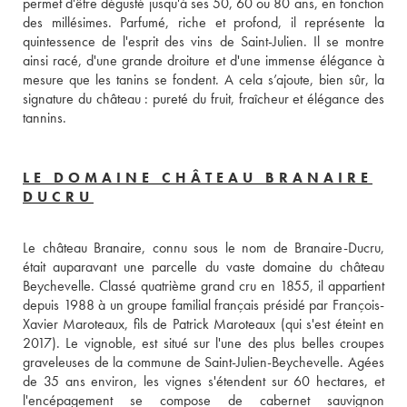
permet d'être dégusté jusqu'à ses 50, 60 ou 80 ans, en fonction 
des millésimes. Parfumé, riche et profond, il représente la 
quintessence de l'esprit des vins de Saint-Julien. Il se montre 
ainsi racé, d'une grande droiture et d'une immense élégance à 
mesure que les tanins se fondent. A cela s’ajoute, bien sûr, la 
signature du château : pureté du fruit, fraîcheur et élégance des 
tannins.
LE DOMAINE CHÂTEAU BRANAIRE
DUCRU
Le château Branaire, connu sous le nom de Branaire-Ducru, 
était auparavant une parcelle du vaste domaine du château 
Beychevelle. Classé quatrième grand cru en 1855, il appartient 
depuis 1988 à un groupe familial français présidé par François-
Xavier Maroteaux, fils de Patrick Maroteaux (qui s'est éteint en 
2017). Le vignoble, est situé sur l'une des plus belles croupes 
graveleuses de la commune de Saint-Julien-Beychevelle. Agées 
de 35 ans environ, les vignes s'étendent sur 60 hectares, et 
l'encépagement se compose de cabernet sauvignon 