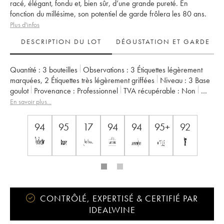
racé, élégant, fondu et, bien sûr, d’une grande pureté. En
fonction du millésime, son potentiel de garde frôlera les 80 ans.
Plus d'infos
DESCRIPTION DU LOT
DÉGUSTATION ET GARDE
Quantité :
3 bouteilles
Observations :
3 Étiquettes légèrement
marquées
,
2 Étiquettes très légèrement griffées
Niveau :
3
Base
goulot
Provenance :
professionnel
TVA récupérable :
non
Région :
Bordeaux
Appellation :
Saint-Julien
En savoir plus...
Classement :
4ème Grand Cru Classé
Propriétaire :
Famille Maroteaux
94
95
17
94
94
95+
92
CONTRÔLÉ, EXPERTISÉ & CERTIFIÉ PAR
IDEALWINE