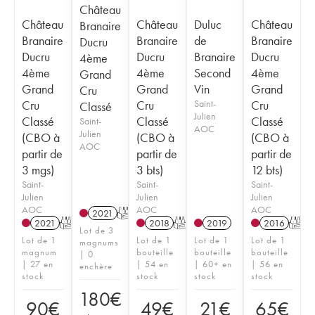
Château
Château
Château
Duluc
Château
Branaire
Branaire
Branaire
de
Branaire
Ducru
Ducru
Ducru
Branaire
Ducru
4ème
4ème
4ème
Second
4ème
Grand
Grand
Grand
Vin
Grand
Cru
Cru
Cru
Saint-
Cru
Classé
Julien
Classé
Classé
Classé
Saint-
AOC
Julien
(CBO à
(CBO à
(CBO à
AOC
partir de
partir de
partir de
3 mgs)
3 bts)
12 bts)
Saint-
Saint-
Saint-
Julien
Julien
Julien
AOC
AOC
AOC
2021
T
2021
T
2018
T
2019
2016
T
Lot de 3
Lot de 1
Lot de 1
Lot de 1
Lot de 1
magnums
magnum
bouteille
bouteille
bouteille
| 0
| 27 en
| 54 en
| 60+ en
| 56 en
enchère
stock
stock
stock
stock
180
€
90
€
49
€
21
€
65
€