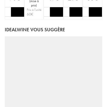
(
mise à
prix
)
Prix à l'unité
60
€
IDEALWINE VOUS SUGGÈRE