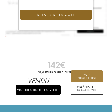
DÉTAILS DE LA COTE
142
€
178,64
€
commission incluse
VOIR
VENDU
L'HISTORIQUE
MISE À PRIX:
1
€
VINS IDENTIQUES EN VENTE
ESTIMATION:
210
€