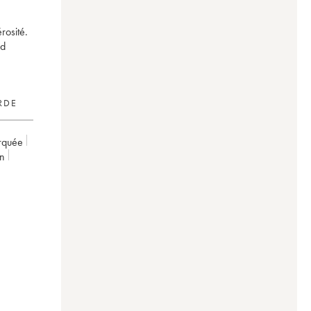
rosité.
nd
RDE
arquée
on