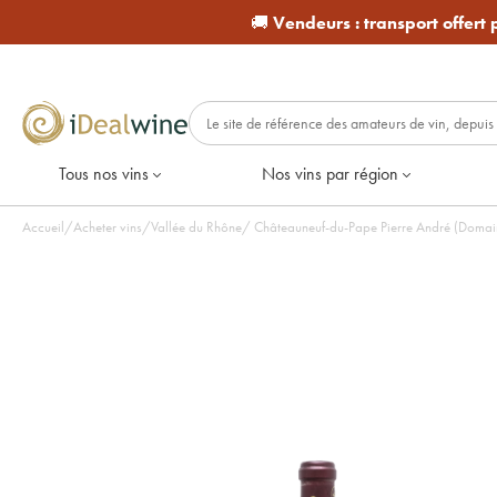
🚚
Vendeurs :
transport offert
Tous nos vins
Nos vins par région
Accueil
/
Acheter vins
/
Vallée du Rhône
/
Châteauneuf-du-Pape Pierre André (Domai