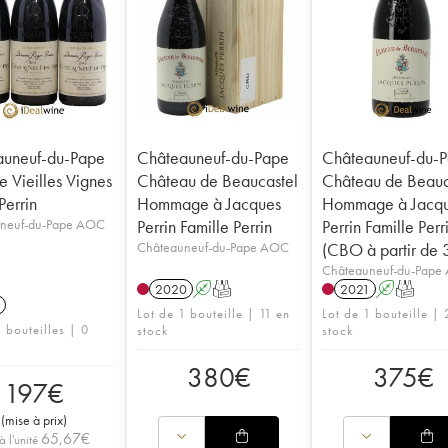
auneuf-du-Pape
Châteauneuf-du-Pape
Châteauneuf-du-
e Vieilles Vignes
Château de Beaucastel
Château de Beauc
Perrin
Hommage à Jacques
Hommage à Jacq
neuf-du-Pape AOC
Perrin Famille Perrin
Perrin Famille Perr
Châteauneuf-du-Pape AOC
(CBO à partir de 3
Châteauneuf-du-Pape
2020
A
T
2021
A
T
Lot de 1 bouteille | 11 en
Lot de 1 bouteille |
 bouteilles | 0
stock
stock
380
€
375
€
197
€
(
mise à prix
)
65,67
€
à l'unité