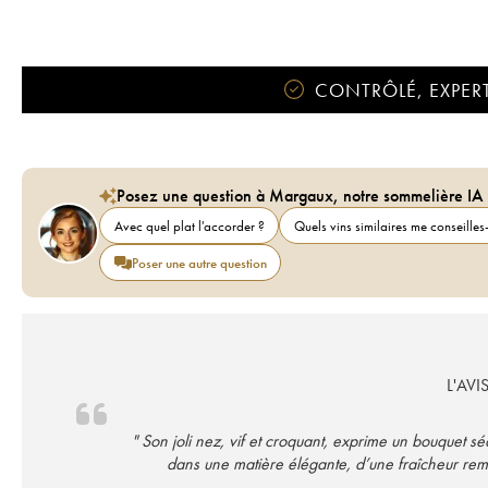
CONTRÔLÉ, EXPERT
Posez une question à Margaux, notre sommelière IA
Avec quel plat l'accorder ?
Quels vins similaires me conseilles-
Poser une autre question
L'AVI
" Son joli nez, vif et croquant, exprime un bouquet s
dans une matière élégante, d’une fraîcheur re