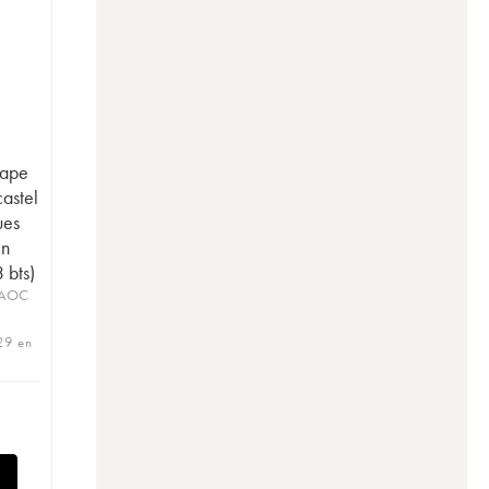
Pape
astel
ues
in
 bts)
 AOC
 29 en