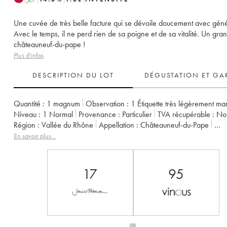
Une cuvée de très belle facture qui se dévoile doucement avec géné
Avec le temps, il ne perd rien de sa poigne et de sa vitalité. Un gra
châteauneuf-du-pape !
Plus d'infos
DESCRIPTION DU LOT
DÉGUSTATION ET GA
Quantité :
1 magnum
Observation :
1 Étiquette très légèrement m
Niveau :
1
Normal
Provenance :
particulier
TVA récupérable :
n
Région :
Vallée du Rhône
Appellation :
Châteauneuf-du-Pape
Propriétaire :
Pierre André (Domaine)
En savoir plus...
17
95