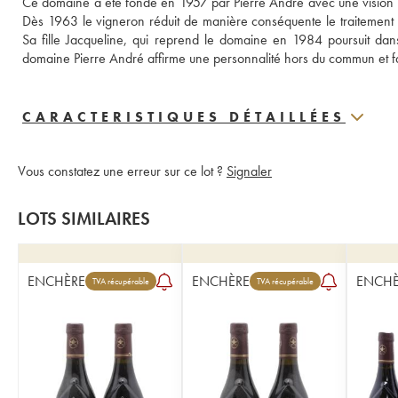
Ce domaine a été fondé en 1957 par Pierre André avec une vision : l
Dès 1963 le vigneron réduit de manière conséquente le traitement ch
Sa fille Jacqueline, qui reprend le domaine en 1984 poursuit dan
domaine Pierre André affirme une personnalité hors du commun et fait
CARACTERISTIQUES DÉTAILLÉES
Vous constatez une erreur sur ce lot ?
Signaler
LOTS SIMILAIRES
ENCHÈRE
ENCHÈRE
ENCHÈ
TVA récupérable
TVA récupérable