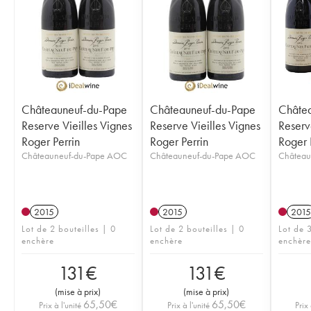
Châteauneuf-du-Pape
Châteauneuf-du-Pape
Châte
Reserve Vieilles Vignes
Reserve Vieilles Vignes
Reserv
Roger Perrin
Roger Perrin
Roger 
Châteauneuf-du-Pape AOC
Châteauneuf-du-Pape AOC
Château
2015
2015
2015
Lot de 2 bouteilles | 0
Lot de 2 bouteilles | 0
Lot de 3
enchère
enchère
enchère
131
€
131
€
(
mise à prix
)
(
mise à prix
)
65,50
€
65,50
€
Prix à l'unité
Prix à l'unité
Prix 