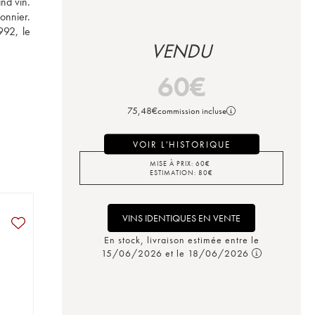
d vin. 
nnier. 
92, le 
VENDU
60
€
75,48
€
commission incluse
VOIR L'HISTORIQUE
MISE À PRIX:
60
€
ESTIMATION:
80
€
VINS IDENTIQUES EN VENTE
En stock, livraison estimée entre le
15/06/2026 et le 18/06/2026