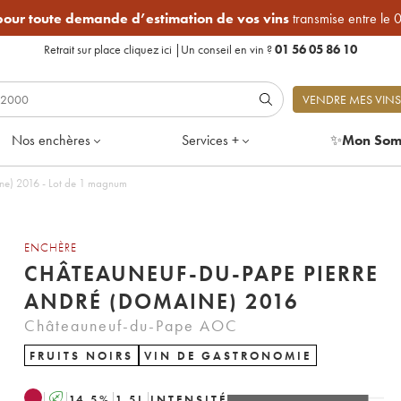
 pour toute demande d’estimation de vos vins
transmise entre le 
Retrait sur place
cliquez ici
|
Un conseil en vin ?
01 56 05 86 10
VENDRE MES VINS
Nos enchères
Services +
✨
Mon Som
ne) 2016 - Lot de 1 magnum
ENCHÈRE
CHÂTEAUNEUF-DU-PAPE PIERRE
ANDRÉ (DOMAINE) 2016
Châteauneuf-du-Pape AOC
FRUITS NOIRS
VIN DE GASTRONOMIE
A
14.5
%
1.5
L
INTENSITÉ