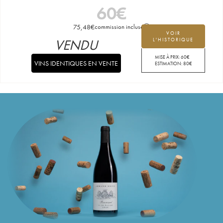
60
€
75,48
€
commission incluse
VOIR
VENDU
L'HISTORIQUE
MISE À PRIX:
60
€
VINS IDENTIQUES EN VENTE
ESTIMATION:
80
€