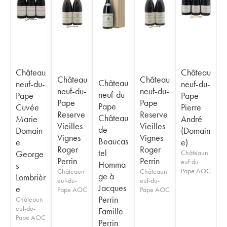
Château
Château
Château
Château
Château
neuf-du-
neuf-du-
neuf-du-
neuf-du-
neuf-du-
Pape
Pape
Pape
Pape
Pape
Cuvée
Pierre
Reserve
Reserve
Château
Marie
André
Vieilles
Vieilles
de
Domain
(Domain
Vignes
Vignes
Beaucas
e
e)
Roger
Roger
tel
George
Châteaun
Perrin
Perrin
euf-du-
Homma
s
Pape AOC
Châteaun
Châteaun
ge à
Lombrièr
euf-du-
euf-du-
Jacques
e
Pape AOC
Pape AOC
Perrin
Châteaun
euf-du-
Famille
Pape AOC
Perrin