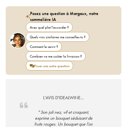
Posez une question à Margaux, notre
sommelière IA
Avec quel plat l'accorder ?
Quels vins similaires me conseilles-tu ?
Comment le servir ?
Combien va me coûter la livraison ?
Poser une autre question
L'AVIS D'IDEALWINE...
" Son joli nez, vif et croquant,
exprime un bouquet séduisant de
fruits rouges. Un bouquet que l’on