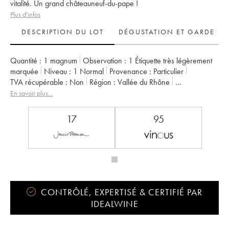
vitalité. Un grand châteauneuf-du-pape !
Plus d'infos
DESCRIPTION DU LOT
DÉGUSTATION ET GARDE
Quantité :
1 magnum
Observation :
1 Étiquette très légèrement
marquée
Niveau :
1
Normal
Provenance :
particulier
TVA récupérable :
non
Région :
Vallée du Rhône
Appellation :
Châteauneuf-du-Pape
En savoir plus...
Propriétaire :
Pierre André (Domaine)
17
95
CONTRÔLÉ, EXPERTISÉ & CERTIFIÉ PAR
IDEALWINE