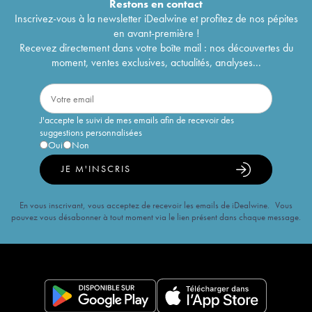
Restons en
contact
Inscrivez-vous à la newsletter iDealwine et profitez de nos pépites
en avant-première !
Recevez directement dans votre boîte mail : nos découvertes du
moment, ventes exclusives, actualités, analyses...
J'accepte le suivi de mes emails afin de recevoir des
suggestions personnalisées
Oui
Non
JE M'INSCRIS
En vous inscrivant, vous acceptez de recevoir les emails de iDealwine. Vous
pouvez vous désabonner à tout moment via le lien présent dans chaque message.