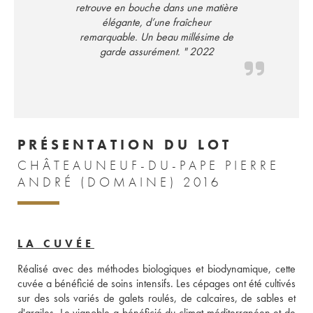
retrouve en bouche dans une matière
élégante, d’une fraîcheur
remarquable. Un beau millésime de
garde assurément. " 2022
PRÉSENTATION DU LOT
CHÂTEAUNEUF-DU-PAPE PIERRE
ANDRÉ (DOMAINE) 2016
LA CUVÉE
Réalisé avec des méthodes biologiques et biodynamique, cette 
cuvée a bénéficié de soins intensifs. Les cépages ont été cultivés 
sur des sols variés de galets roulés, de calcaires, de sables et 
d'argiles. Le vignoble a bénéficié du climat méditerranéen et de 