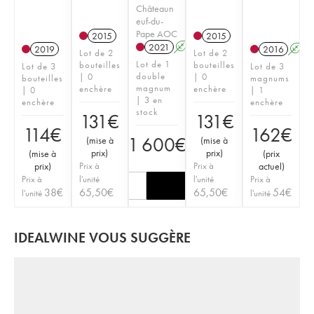
Châteaun
euf-du-
Pape AOC
2015
2015
2021
A
T
2019
2016
A
Lot de 2
Lot de 2
Lot de 1
bouteilles
bouteilles
Lot de 3
Lot de 3
double
| 0
| 0
bouteilles
magnums
magnum
enchère
enchère
| 0
| 1
| 3 en
enchère
enchère
stock
131
€
131
€
114
€
162
€
1 600
€
(
mise à
(
mise à
prix
)
prix
)
(
mise à
(
prix
prix
)
Prix à
Prix à
actuel
)
Prix à
l'unité
l'unité
Prix à
38
€
65,50
€
65,50
€
54
€
l'unité
l'unité
IDEALWINE VOUS SUGGÈRE