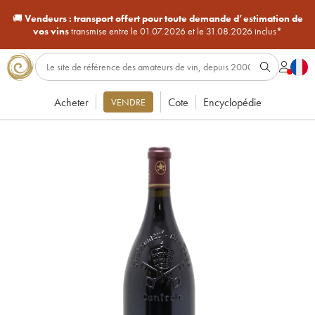
🚚
Vendeurs :
transport offert pour toute demande d’estimation de
vos vins
transmise entre le 01.07.2026 et le 31.08.2026 inclus*
Acheter
Cote
Encyclopédie
VENDRE