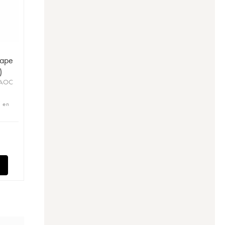
Pape
)
 AOC
 en