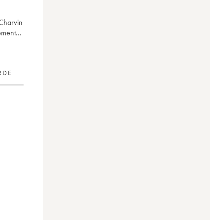
 Charvin
ment...
RDE
e)