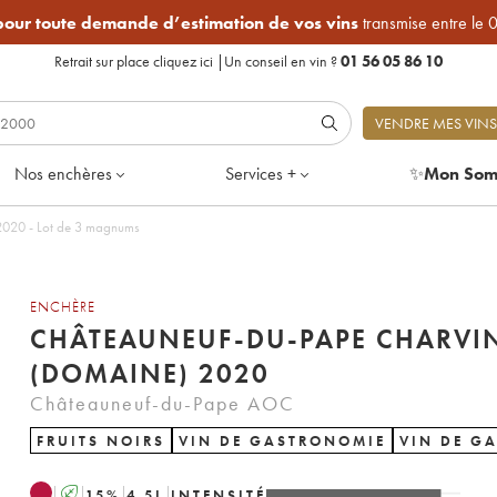
 pour toute demande d’estimation de vos vins
transmise entre le 
Retrait sur place
cliquez ici
|
Un conseil en vin ?
01 56 05 86 10
VENDRE MES VINS
Nos enchères
Services +
✨
Mon Som
2020 - Lot de 3 magnums
ENCHÈRE
CHÂTEAUNEUF-DU-PAPE CHARVI
(DOMAINE) 2020
Châteauneuf-du-Pape AOC
FRUITS NOIRS
VIN DE GASTRONOMIE
VIN DE G
A
15
%
4.5
L
INTENSITÉ