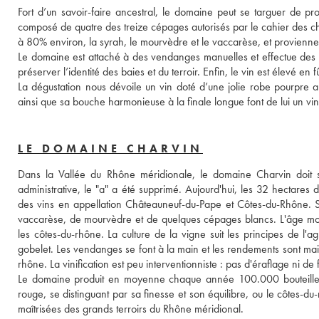
Fort d’un savoir-faire ancestral, le domaine peut se targuer de pro
composé de quatre des treize cépages autorisés par le cahier des char
à 80% environ, la syrah, le mourvèdre et le vaccarèse, et provien
Le domaine est attaché à des vendanges manuelles et effectue des vi
préserver l’identité des baies et du terroir. Enfin, le vin est élevé en 
La dégustation nous dévoile un vin doté d’une jolie robe pourpre aux
ainsi que sa bouche harmonieuse à la finale longue font de lui un v
LE DOMAINE CHARVIN
Dans la Vallée du Rhône méridionale, le domaine Charvin doit s
administrative, le "a" a été supprimé. Aujourd'hui, les 32 hectares 
des vins en appellation Châteauneuf-du-Pape et Côtes-du-Rhône. 
vaccarèse, de mourvèdre et de quelques cépages blancs. L'âge moy
les côtes-du-rhône. La culture de la vigne suit les principes de l'ag
gobelet. Les vendanges se font à la main et les rendements sont ma
rhône. La vinification est peu interventionniste : pas d'éraflage ni de 
Le domaine produit en moyenne chaque année 100.000 bouteilles.
rouge, se distinguant par sa finesse et son équilibre, ou le côtes-d
maîtrisées des grands terroirs du Rhône méridional. 