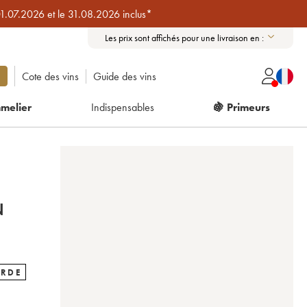
01.07.2026 et le 31.08.2026 inclus*
Les prix sont affichés pour une livraison en :
Cote des vins
Guide des vins
melier
Indispensables
🍇 Primeurs
N
ARDE