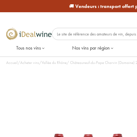
🚚
Vendeurs :
transport offert
Tous nos vins
Nos vins par région
Accueil
/
Acheter vins
/
Vallée du Rhône
/
Châteauneuf-du-Pape Charvin (Domaine) 