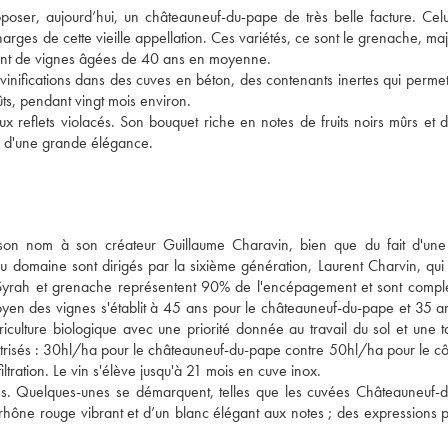
poser, aujourd’hui, un châteauneuf-du-pape de très belle facture. Celui-
ges de cette vieille appellation. Ces variétés, ce sont le grenache, majo
nent de vignes âgées de 40 ans en moyenne. 
nifications dans des cuves en béton, des contenants inertes qui permett
fûts, pendant vingt mois environ. 
 reflets violacés. Son bouquet riche en notes de fruits noirs mûrs et d'
in d'une grande élégance.
on nom à son créateur Guillaume Charavin, bien que du fait d'une 
du domaine sont dirigés par la sixième génération, Laurent Charvin, qui p
Syrah et grenache représentent 90% de l'encépagement et sont complé
en des vignes s'établit à 45 ans pour le châteauneuf-du-pape et 35 an
riculture biologique avec une priorité donnée au travail du sol et une ta
itrisés : 30hl/ha pour le châteauneuf-du-pape contre 50hl/ha pour le cô
filtration. Le vin s'élève jusqu'à 21 mois en cuve inox.
 Quelques-unes se démarquent, telles que les cuvées Châteauneuf-d
u-rhône rouge vibrant et d’un blanc élégant aux notes ; des expressions p