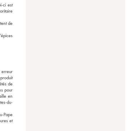
ci est 
ritaire 
ent de 
épices 
erreur 
roduit 
tés de 
s pour 
ille en 
tes-du-
u-Pape 
ures et 