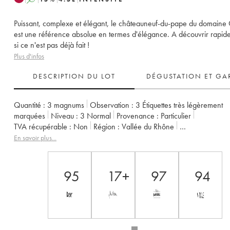
Puissant, complexe et élégant, le châteauneuf-du-pape du domaine
est une référence absolue en termes d'élégance. A découvrir rapide
si ce n'est pas déjà fait !
Plus d'infos
DESCRIPTION DU LOT
DÉGUSTATION ET GA
Quantité :
3 magnums
Observation :
3 Étiquettes très légèrement
marquées
Niveau :
3
Normal
Provenance :
particulier
TVA récupérable :
non
Région :
Vallée du Rhône
Appellation :
Châteauneuf-du-Pape
Propriétaire :
Charvin (Domain
En savoir plus...
95
17+
97
94