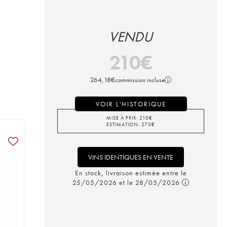
VENDU
210
€
264,18
€
commission incluse
VOIR L'HISTORIQUE
MISE À PRIX:
210
€
ESTIMATION:
270
€
VINS IDENTIQUES EN VENTE
En stock, livraison estimée entre le
25/05/2026 et le 28/05/2026