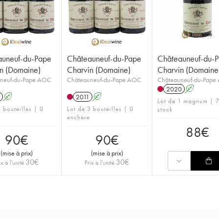
auneuf-du-Pape
Châteauneuf-du-Pape
Châteauneuf-du-
n (Domaine)
Charvin (Domaine)
Charvin (Domaine
neuf-du-Pape AOC
Châteauneuf-du-Pape AOC
Châteauneuf-du-Pape
2020
A
A
2011
A
Lot de 1 magnum | 7
 bouteilles | 0
Lot de 3 bouteilles | 0
stock
enchère
88
€
90
€
90
€
(
mise à prix
)
(
mise à prix
)
30
€
30
€
ix à l'unité
Prix à l'unité