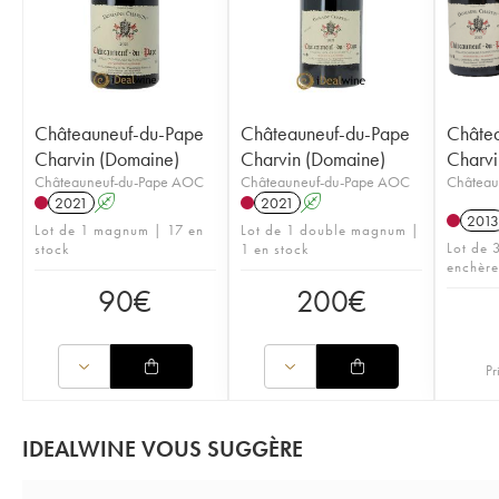
Châteauneuf-du-Pape
Châteauneuf-du-Pape
Châte
Charvin (Domaine)
Charvin (Domaine)
Charvi
Châteauneuf-du-Pape AOC
Châteauneuf-du-Pape AOC
Château
2021
A
2021
A
2013
Lot de 1 magnum | 17 en
Lot de 1 double magnum |
Lot de 3
stock
1 en stock
enchère
90
€
200
€
Pr
IDEALWINE VOUS SUGGÈRE