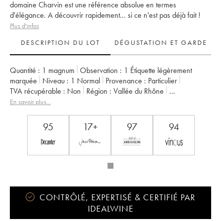
domaine Charvin est une référence absolue en termes
d'élégance. A découvrir rapidement... si ce n'est pas déjà fait !
Plus d'infos
DESCRIPTION DU LOT
DÉGUSTATION ET GARDE
Quantité :
1 magnum
Observation :
1 Étiquette légèrement
marquée
Niveau :
1
Normal
Provenance :
particulier
TVA récupérable :
non
Région :
Vallée du Rhône
Appellation :
Châteauneuf-du-Pape
En savoir plus...
Propriétaire :
Charvin (Domaine)
95
17+
97
94
CONTRÔLÉ, EXPERTISÉ & CERTIFIÉ PAR
IDEALWINE