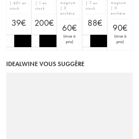
magnum
magnum
| 60+ en
| 1 en
| 7 en
| 0
| 0
stock
stock
stock
enchère
enchère
39
€
200
€
88
€
60
€
90
€
(
mise à
(
mise à
prix
)
prix
)
IDEALWINE VOUS SUGGÈRE