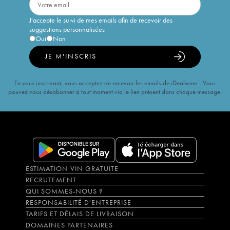
J'accepte le suivi de mes emails afin de recevoir des
suggestions personnalisées
Oui
Non
JE M'INSCRIS
En vous inscrivant, vous acceptez de recevoir les emails de iDealwine. Vous
pouvez vous désabonner à tout moment via le lien présent dans chaque message.
ESTIMATION VIN GRATUITE
RECRUTEMENT
QUI SOMMES-NOUS ?
RESPONSABILITÉ D'ENTREPRISE
TARIFS ET DÉLAIS DE LIVRAISON
DOMAINES PARTENAIRES