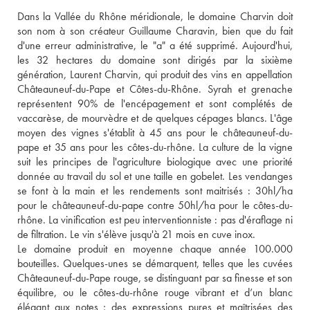
Dans la Vallée du Rhône méridionale, le domaine Charvin doit 
son nom à son créateur Guillaume Charavin, bien que du fait 
d'une erreur administrative, le "a" a été supprimé. Aujourd'hui, 
les 32 hectares du domaine sont dirigés par la sixième 
génération, Laurent Charvin, qui produit des vins en appellation 
Châteauneuf-du-Pape et Côtes-du-Rhône. Syrah et grenache 
représentent 90% de l'encépagement et sont complétés de 
vaccarèse, de mourvèdre et de quelques cépages blancs. L'âge 
moyen des vignes s'établit à 45 ans pour le châteauneuf-du-
pape et 35 ans pour les côtes-du-rhône. La culture de la vigne 
suit les principes de l'agriculture biologique avec une priorité 
donnée au travail du sol et une taille en gobelet. Les vendanges 
se font à la main et les rendements sont maitrisés : 30hl/ha 
pour le châteauneuf-du-pape contre 50hl/ha pour le côtes-du-
rhône. La vinification est peu interventionniste : pas d'éraflage ni 
de filtration. Le vin s'élève jusqu'à 21 mois en cuve inox.
Le domaine produit en moyenne chaque année 100.000 
bouteilles. Quelques-unes se démarquent, telles que les cuvées 
Châteauneuf-du-Pape rouge, se distinguant par sa finesse et son 
équilibre, ou le côtes-du-rhône rouge vibrant et d’un blanc 
élégant aux notes ; des expressions pures et maîtrisées des 