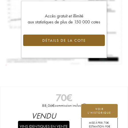
Accès gratuit et illimité
aux statistiques de plus de 150 000 cotes
DÉTAILS DE LA COTE
70
€
88,06
€
commission incluse
VOIR
VENDU
L'HISTORIQUE
MISE À PRIX:
70
€
VINS IDENTIQUES EN VENTE
ESTIMATION:
90
€