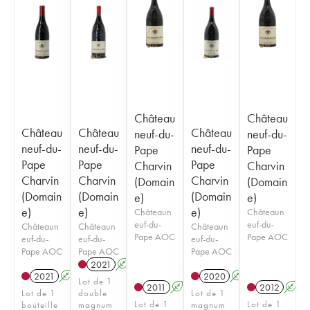
Château
Château
Château
Château
Château
neuf-du-
neuf-du-
neuf-du-
neuf-du-
neuf-du-
Pape
Pape
Pape
Pape
Pape
Charvin
Charvin
Charvin
Charvin
Charvin
(Domain
(Domain
(Domain
(Domain
(Domain
e)
e)
e)
e)
e)
Châteaun
Châteaun
euf-du-
euf-du-
Châteaun
Châteaun
Châteaun
Pape AOC
Pape AOC
euf-du-
euf-du-
euf-du-
Pape AOC
Pape AOC
Pape AOC
2021
A
2021
A
2020
A
Lot de 1
2011
A
2012
A
Lot de 1
double
Lot de 1
Lot de 1
Lot de 1
bouteille
magnum
magnum