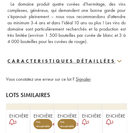
 Le domaine produit quatre cuvées d’hermitage, des vins 
complexes, généreux, qui demandent une bonne garde pour 
s’épanouir pleinement – nous vous recommandons d’attendre 
au minimum 3-4 ans et dans l’idéal 10 ans ou plus ! Les vins du 
domaine sont particulièrement recherchés et la production est 
très limitée (environ 1 500 bouteilles par cuvée de blanc et 3 à 
4 000 bouteilles pour les cuvées de rouge).
CARACTERISTIQUES DÉTAILLÉES
Vous constatez une erreur sur ce lot ?
Signaler
LOTS SIMILAIRES
ENCHÈRE
ENCHÈRE
ENCHÈRE
ENCHÈRE
ENCHÈRE
5
5
3
TVA
TVA
4
3
récupérable
récupérable