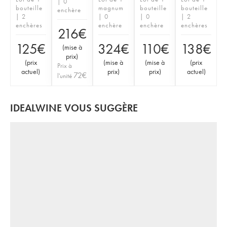
| 0
bouteille
magnum
bouteille
bouteille
enchère
| 2
| 0
| 0
| 2
enchères
enchère
enchère
enchères
216
€
125
€
324
€
110
€
138
€
(
mise à
prix
)
(
prix
(
mise à
(
mise à
(
prix
Prix à
actuel
)
prix
)
prix
)
actuel
)
72
€
l'unité
IDEALWINE VOUS SUGGÈRE