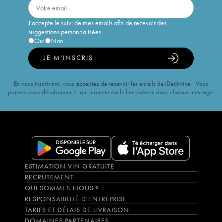
J'accepte le suivi de mes emails afin de recevoir des
suggestions personnalisées
Oui
Non
JE M'INSCRIS
En vous inscrivant, vous acceptez de recevoir les emails de iDealwine. Vous
pouvez vous désabonner à tout moment via le lien présent dans chaque message.
ESTIMATION VIN GRATUITE
RECRUTEMENT
QUI SOMMES-NOUS ?
RESPONSABILITÉ D'ENTREPRISE
TARIFS ET DÉLAIS DE LIVRAISON
DOMAINES PARTENAIRES