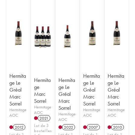
Hermita
Hermita
Hermita
Hermita
Hermita
ge Le
ge Le
ge Le
ge
ge Le
Gréal
Gréal
Gréal
Marc
Gréal
Marc
Marc
Marc
Sorrel
Marc
Sorrel
Sorrel
Sorrel
Hermitage
Sorrel
Hermitage
Hermitage
Hermitage
AOC
Hermitage
AOC
AOC
AOC
2021
AOC
Lot de 3
2012
2022
2007
2010
bouteilles
Lot de 1
Lot de 1
Lot de 1
Lot de 1