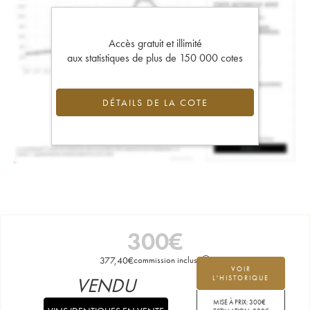
Accès gratuit et illimité
aux statistiques de plus de 150 000 cotes
DÉTAILS DE LA COTE
300
€
377,40
€
commission incluse
VOIR
VENDU
L'HISTORIQUE
MISE À PRIX:
300
€