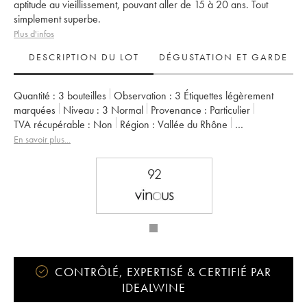
aptitude au vieillissement, pouvant aller de 15 à 20 ans. Tout
simplement superbe.
Plus d'infos
DESCRIPTION DU LOT
DÉGUSTATION ET GARDE
Quantité :
3 bouteilles
Observation :
3 Étiquettes légèrement
marquées
Niveau :
3
Normal
Provenance :
particulier
TVA récupérable :
non
Région :
Vallée du Rhône
Appellation :
Hermitage
Propriétaire :
Marc Sorrel
En savoir plus...
92
CONTRÔLÉ, EXPERTISÉ & CERTIFIÉ PAR
IDEALWINE