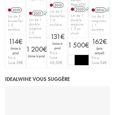
Pape AOC
2015
2020
A
T
2019
2016
A
Lot de 2
2001
A
T
Lot de 1
bouteilles
Lot de 3
Lot de 3
Lot de 1
double
| 0
bouteilles
magnums
double
magnum
enchère
| 0
| 1
magnum
| 2 en
enchère
enchère
| 0
stock
131
€
enchère
114
€
162
€
1 500
€
(
mise à
1 200
€
prix
)
(
mise à
(
prix
prix
)
Prix à
actuel
)
(
mise à prix
)
Prix à
l'unité
Prix à
38
€
65,50
€
54
€
l'unité
l'unité
IDEALWINE VOUS SUGGÈRE