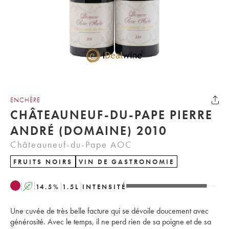
ENCHÈRE
CHÂTEAUNEUF-DU-PAPE PIERRE
ANDRÉ (DOMAINE) 2010
Châteauneuf-du-Pape AOC
FRUITS NOIRS
VIN DE GASTRONOMIE
A
14.5
%
1.5
L
INTENSITÉ
Une cuvée de très belle facture qui se dévoile doucement avec
générosité. Avec le temps, il ne perd rien de sa poigne et de sa