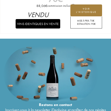
88,06
€
commission incluse
VOIR
VENDU
L'HISTORIQUE
MISE À PRIX:
70
€
VINS IDENTIQUES EN VENTE
ESTIMATION:
90
€
Restons en
contact
Inscrivez-vous à la newsletter iDealwine et profitez de nos pépites