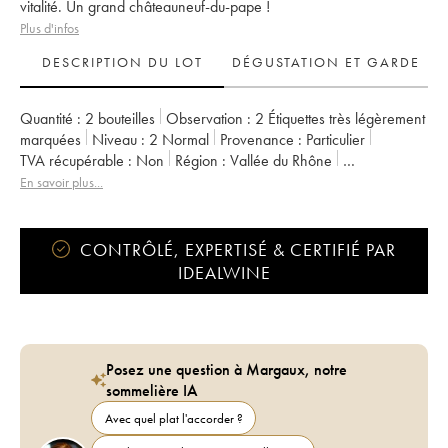
vitalité. Un grand châteauneuf-du-pape !
Plus d'infos
DESCRIPTION DU LOT
DÉGUSTATION ET GARDE
Quantité :
2 bouteilles
Observation :
2 Étiquettes très légèrement
marquées
Niveau :
2
Normal
Provenance :
particulier
TVA récupérable :
non
Région :
Vallée du Rhône
Appellation :
Châteauneuf-du-Pape
En savoir plus...
Propriétaire :
Pierre André (Domaine)
CONTRÔLÉ, EXPERTISÉ & CERTIFIÉ PAR
IDEALWINE
Posez une question à Margaux, notre
sommelière IA
Avec quel plat l'accorder ?