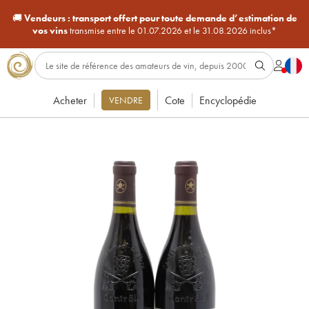
🚚
Vendeurs :
transport offert pour toute demande d’estimation de
vos vins
transmise entre le 01.07.2026 et le 31.08.2026 inclus*
Acheter
Cote
Encyclopédie
VENDRE