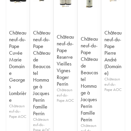
Château
Château
Château
Château
Château
neuf-du-
neuf-du-
neuf-du-
neuf-du-
neuf-du-
Pape
Pape
Pape
Pape
Pape
Cuvée
Château
Pierre
Reserve
Château
Marie
de
André
Vieilles
de
Domain
Beaucas
(Domain
Vignes
Beaucas
e
tel
e)
Roger
tel
George
Homma
Châteaun
Perrin
euf-du-
Homma
s
ge à
Pape AOC
Châteaun
ge à
Lombrièr
Jacques
euf-du-
Jacques
e
Perrin
Pape AOC
Perrin
Châteaun
Famille
euf-du-
Famille
Perrin
Pape AOC
Perrin
Châteaun
euf-du-
Châteaun
Pape AOC
euf-du-