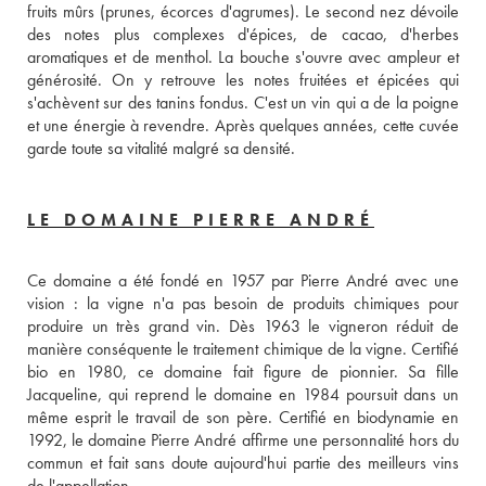
fruits mûrs (prunes, écorces d'agrumes). Le second nez dévoile 
des notes plus complexes d'épices, de cacao, d'herbes 
aromatiques et de menthol. La bouche s'ouvre avec ampleur et 
générosité. On y retrouve les notes fruitées et épicées qui 
s'achèvent sur des tanins fondus. C'est un vin qui a de la poigne 
et une énergie à revendre. Après quelques années, cette cuvée 
garde toute sa vitalité malgré sa densité. 
LE DOMAINE PIERRE ANDRÉ
Ce domaine a été fondé en 1957 par Pierre André avec une 
vision : la vigne n'a pas besoin de produits chimiques pour 
produire un très grand vin. Dès 1963 le vigneron réduit de 
manière conséquente le traitement chimique de la vigne. Certifié 
bio en 1980, ce domaine fait figure de pionnier. Sa fille 
Jacqueline, qui reprend le domaine en 1984 poursuit dans un 
même esprit le travail de son père. Certifié en biodynamie en 
1992, le domaine Pierre André affirme une personnalité hors du 
commun et fait sans doute aujourd'hui partie des meilleurs vins 
de l'appellation