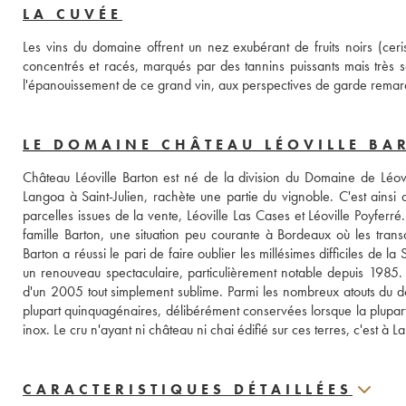
LA CUVÉE
Les vins du domaine offrent un nez exubérant de fruits noirs (ceris
concentrés et racés, marqués par des tannins puissants mais très s
l'épanouissement de ce grand vin, aux perspectives de garde remar
LE DOMAINE CHÂTEAU LÉOVILLE BA
Château Léoville Barton est né de la division du Domaine de Léovi
Langoa à Saint-Julien, rachète une partie du vignoble. C'est ainsi
parcelles issues de la vente, Léoville Las Cases et Léoville Poyferré
famille Barton, une situation peu courante à Bordeaux où les trans
Barton a réussi le pari de faire oublier les millésimes difficiles d
un renouveau spectaculaire, particulièrement notable depuis 1985.
d'un 2005 tout simplement sublime. Parmi les nombreux atouts du doma
plupart quinquagénaires, délibérément conservées lorsque la plupart 
inox. Le cru n'ayant ni château ni chai édifié sur ces terres, c'est à La
CARACTERISTIQUES DÉTAILLÉES