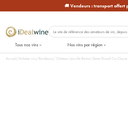
🚚
Vendeurs :
transport offert
Tous nos vins
Nos vins par région
Accueil
/
Acheter vins
/
Bordeaux
/
Château Léoville Barton 2ème Grand Cru Classé 2