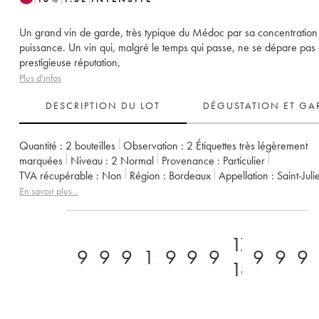
Un grand vin de garde, très typique du Médoc par sa concentration 
puissance. Un vin qui, malgré le temps qui passe, ne se dépare pas
prestigieuse réputation,
Plus d'infos
DESCRIPTION DU LOT
DÉGUSTATION ET GA
Quantité :
2 bouteilles
Observation :
2 Étiquettes très légèrement
marquées
Niveau :
2
Normal
Provenance :
particulier
TVA récupérable :
non
Région :
Bordeaux
Appellation :
Saint-Juli
Classement :
2ème Grand Cru Classé
En savoir plus...
Propriétaire :
GFA des Châteaux Langoa et Léoville Barton
17,5-
97
97
94
17
97
96
94
96
97
9
18/20