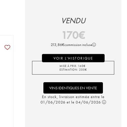
VENDU
170
€
213,86
€
commission incluse
VOIR L'HISTORIQUE
MISE À PRIX:
160
€
ESTIMATION:
200
€
VINS IDENTIQUES EN VENTE
En stock, livraison estimée entre le
01/06/2026 et le 04/06/2026