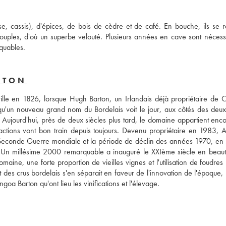
e, cassis), d'épices, de bois de cèdre et de café. En bouche, ils se ré
ouples, d'où un superbe velouté. Plusieurs années en cave sont nécessa
quables.
RTON
lle en 1826, lorsque Hugh Barton, un Irlandais déjà propriétaire de C
 qu'un nouveau grand nom du Bordelais voit le jour, aux côtés des deux 
. Aujourd'hui, près de deux siècles plus tard, le domaine appartient enco
actions vont bon train depuis toujours. Devenu propriétaire en 1983, A
e la Seconde Guerre mondiale et la période de déclin des années 1970, en 
 Un millésime 2000 remarquable a inauguré le XXIème siècle en beauté,
ine, une forte proportion de vieilles vignes et l'utilisation de foudres 
des crus bordelais s'en séparait en faveur de l'innovation de l'époque, l
ngoa Barton qu'ont lieu les vinifications et l'élevage.