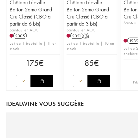
Château Léoville
Château Léoville
Châtea
Barton 2ème Grand
Barton 2ème Grand
Barto
Cru Classé (CBO à
Cru Classé (CBO à
Cru Cl
partir de 6 bts)
partir de 3 bts)
Saint-Ju
Saint-Julien AOC
Saint-Julien AOC
2005
2021
T
198
Lot de 1 bouteille | 11 en
Lot de 1 bouteille | 10 en
Lot de 2
stock
stock
enchère
175
€
85
€
Pri
IDEALWINE VOUS SUGGÈRE