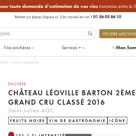
 pour toute demande d’estimation de vos vins
transmise entre le 
Retrait sur place
cliquez ici
|
Un conseil en vin ?
01 56 05 86 10
VENDRE MES VINS
Nos enchères
Services +
✨
Mon Som
016 - Lot de 2 bouteilles
ENCHÈRE
CHÂTEAU LÉOVILLE BARTON 2ÈME
GRAND CRU CLASSÉ 2016
Saint-Julien AOC
FRUITS NOIRS
VIN DE GASTRONOMIE
ICÔNE
13
%
1.5
L
INTENSITÉ