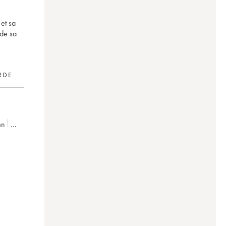
et sa
 de sa
RDE
en
8