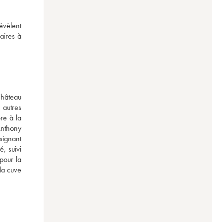
vèlent 
ires à 
hâteau 
autres 
re à la 
nthony 
signant 
 suivi 
pour la 
a cuve 