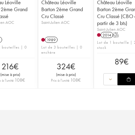
u Léoville
Château Léoville
Château Léoville
n 2ème Grand
Barton 2ème Grand
Barton 2ème Gra
assé
Cru Classé
Cru Classé (CBO 
lien AOC
Saint-Julien AOC
partir de 3 bts)
Saint-Julien AOC
2014
T
9
1989
Lot de 1 bouteille | 
 bouteilles | 0
Lot de 3 bouteilles | 0
stock
enchère
89
€
216
€
324
€
(
mise à prix
)
(
mise à prix
)
108
€
108
€
x à l'unité
Prix à l'unité