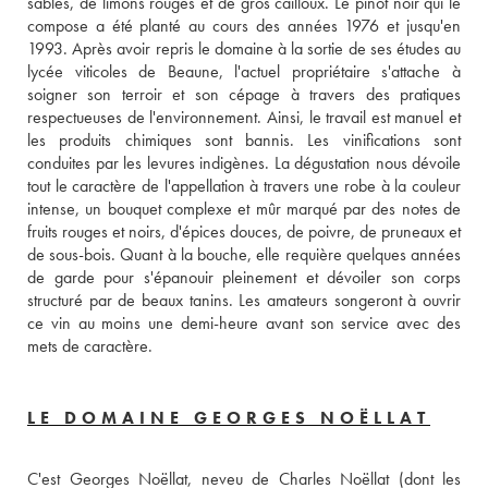
sables, de limons rouges et de gros cailloux. Le pinot noir qui le 
compose a été planté au cours des années 1976 et jusqu'en 
1993. Après avoir repris le domaine à la sortie de ses études au 
lycée viticoles de Beaune, l'actuel propriétaire s'attache à 
soigner son terroir et son cépage à travers des pratiques 
respectueuses de l'environnement. Ainsi, le travail est manuel et 
les produits chimiques sont bannis. Les vinifications sont 
conduites par les levures indigènes. La dégustation nous dévoile 
tout le caractère de l'appellation à travers une robe à la couleur 
intense, un bouquet complexe et mûr marqué par des notes de 
fruits rouges et noirs, d'épices douces, de poivre, de pruneaux et 
de sous-bois. Quant à la bouche, elle requière quelques années 
de garde pour s'épanouir pleinement et dévoiler son corps 
structuré par de beaux tanins. Les amateurs songeront à ouvrir 
ce vin au moins une demi-heure avant son service avec des 
mets de caractère.
LE DOMAINE GEORGES NOËLLAT
C'est Georges Noëllat, neveu de Charles Noëllat (dont les 