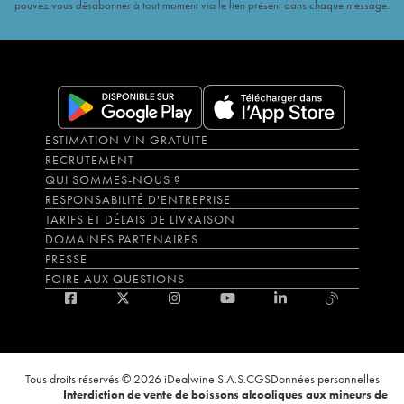
pouvez vous désabonner à tout moment via le lien présent dans chaque message.
ESTIMATION VIN GRATUITE
RECRUTEMENT
QUI SOMMES-NOUS ?
RESPONSABILITÉ D'ENTREPRISE
TARIFS ET DÉLAIS DE LIVRAISON
DOMAINES PARTENAIRES
PRESSE
FOIRE AUX QUESTIONS
Tous droits réservés © 2026 iDealwine S.A.S.
CGS
Données personnelles
Interdiction de vente de boissons alcooliques aux mineurs de