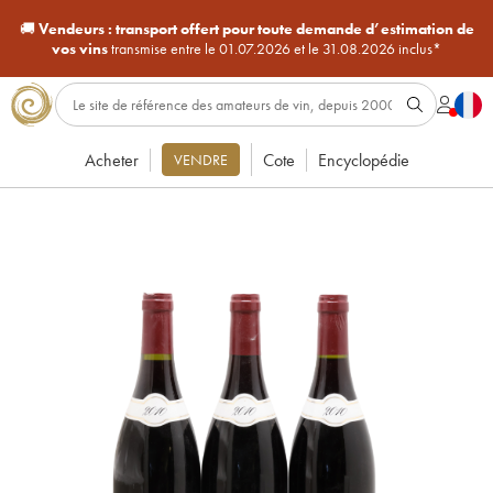
🚚
Vendeurs :
transport offert pour toute demande d’estimation de
vos vins
transmise entre le 01.07.2026 et le 31.08.2026 inclus*
Acheter
Cote
Encyclopédie
VENDRE