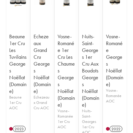
Beaune
Echeze
Vosne-
Nuits-
Vosne-
1er Cru
aux
Romané
Saint-
Romané
Les
Grand
e 1er
George
e
Tuvilains
Cru
Cru Les
s 1er
George
George
George
Chaume
Cru Aux
s
s
s
s
Boudots
Noëllat
Noëllat
Noëllat
George
George
(Domain
(Domain
(Domain
s
s
e)
e)
e)
Noëllat
Noëllat
Vosne-
Romanée
Beaune
Echezeau
(Domain
(Domain
AOC
1er Cru
x Grand
e)
e)
AOC
Cru AOC
Vosne-
Nuits-
Romanée
Saint-
1er Cru
Georges
AOC
1er Cru
2023
2022
AOC