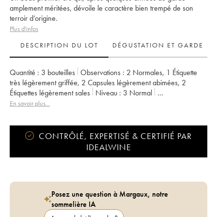
amplement méritées, dévoile le caractère bien trempé de son
terroir d’origine.
Plus d'infos
DESCRIPTION DU LOT
DÉGUSTATION ET GARDE
Quantité :
3 bouteilles
Observations :
2 Normales
,
1 Étiquette
très légèrement griffée
,
2 Capsules légèrement abimées
,
2
Étiquettes légèrement sales
Niveau :
3
Normal
Provenance :
particulier
TVA récupérable :
non
En savoir plus...
Région :
Bourgogne
Appellation :
Nuits-Saint-Georges
Classement :
1er Cru
Propriétaire :
Georges Noëllat (Domaine)
CONTRÔLÉ, EXPERTISÉ & CERTIFIÉ PAR
IDEALWINE
Posez une question à Margaux, notre
sommelière IA