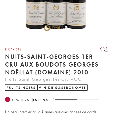
E-CAVISTE
NUITS-SAINT-GEORGES 1ER
CRU AUX BOUDOTS GEORGES
NOËLLAT (DOMAINE) 2010
Nuits-Saint-Georges 1er Cru AOC
FRUITS NOIRS
VIN DE GASTRONOMIE
13
%
0.75
L
INTENSITÉ
Un beau premier cru qui, après quelques années de garde