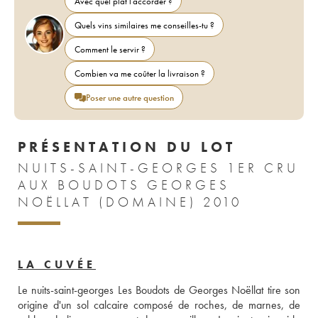
Avec quel plat l'accorder ?
Quels vins similaires me conseilles-tu ?
Comment le servir ?
Combien va me coûter la livraison ?
Poser une autre question
PRÉSENTATION DU LOT
NUITS-SAINT-GEORGES 1ER CRU
AUX BOUDOTS GEORGES
NOËLLAT (DOMAINE) 2010
LA CUVÉE
Le nuits-saint-georges Les Boudots de Georges Noëllat tire son 
origine d'un sol calcaire composé de roches, de marnes, de 