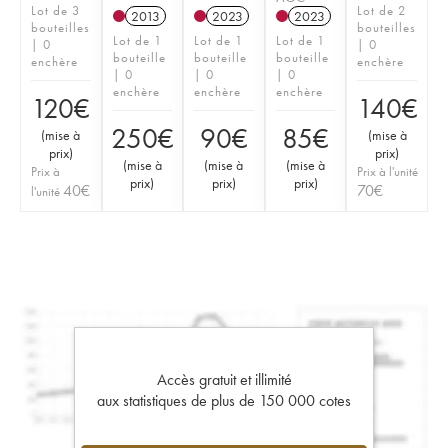
Lot de 3
Lot de 2
2013
2023
2023
bouteilles
bouteilles
Lot de 1
Lot de 1
Lot de 1
| 0
| 0
bouteille
bouteille
bouteille
enchère
enchère
| 0
| 0
| 0
enchère
enchère
enchère
120
€
140
€
250
€
90
€
85
€
(
mise à
(
mise à
prix
)
prix
)
(
mise à
(
mise à
(
mise à
Prix à
Prix à l'unité
prix
)
prix
)
prix
)
40
€
70
€
l'unité
Accès gratuit et illimité
aux statistiques de plus de 150 000 cotes