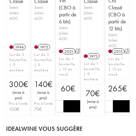
Vin
Cru
Classé
Classé
Classé
(CBO à
Classé
Saint-
Saint-
Saint-
Julien
Julien
Julien
partir de
(CBO à
AOC
AOC
AOC
6 bts)
partir de
Saint-
12 bts)
Julien
Saint-
AOC
Julien
AOC
1994
1973
2021
T
2015
T
Lot de 3
Lot de 2
1973
Lot de 1
Lot de 1
bouteilles
bouteilles
Lot de 1
bouteille
bouteille
| 0
| 0
bouteille
| 15 en
| 13 en
enchère
enchère
| 0
stock
stock
enchère
300
€
140
€
60
€
265
€
70
€
(
mise à
(
mise à
prix
)
prix
)
(
mise à
Prix à l'unité
Prix à l'unité
prix
)
100
€
70
€
IDEALWINE VOUS SUGGÈRE