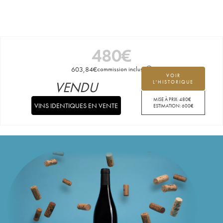
480
€
603,84
€
commission incluse
VOIR
VENDU
L'HISTORIQUE
MISE À PRIX:
480
€
VINS IDENTIQUES EN VENTE
ESTIMATION:
600
€