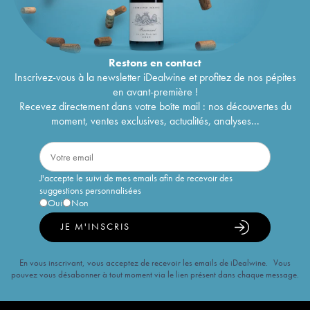
Restons en
contact
Inscrivez-vous à la newsletter iDealwine et profitez de nos pépites
en avant-première !
Recevez directement dans votre boîte mail : nos découvertes du
moment, ventes exclusives, actualités, analyses...
J'accepte le suivi de mes emails afin de recevoir des
suggestions personnalisées
Oui
Non
JE M'INSCRIS
En vous inscrivant, vous acceptez de recevoir les emails de iDealwine. Vous
pouvez vous désabonner à tout moment via le lien présent dans chaque message.