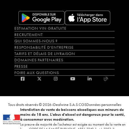
ESTIMATION VIN GRATUITE
RECRUTEMENT
QUI SOMMES-NOUS ?
RESPONSABILITÉ D'ENTREPRISE
TARIFS ET DÉLAIS DE LIVRAISON
DOMAINES PARTENAIRES
PRESSE
FOIRE AUX QUESTIONS
Tous droits réservés © 2026 iDealwine S.A.S.
CGS
Données personnelles
Interdiction de vente de boissons alcooliques aux mineurs de
moins de 18 ans. L'abus d'alcool est dangereux pour la santé,
à consommer avec modération.
La preuve de majorité de l'acheteur est exigée au moment de la vente en