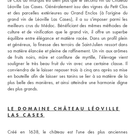
Le Clos du Marquis est bien plus que le second vin du Château 
Léoville Las Cases. Généralement issu des vignes du Petit Clos 
et des parcelles extérieures au Grand Enclos (à l'origine du 
grand vin de Léoville Las Cases), il a su s'imposer parmi les 
meilleurs crus du Médoc. Bénéficiant des mêmes méthodes de 
culture et de vinification que le grand vin, il offre un superbe 
équilibre entre élégance et matière racée. Dans un profil plein 
et généreux, la finesse des terroirs de Saint-Julien ressort dans 
sa matière élancée et pleine de raffinement. Un vin aux arômes 
de fruits noirs, mûre et confiture de myrtille, l’élevage vient 
souligner le très beau fruit du vin avec une certaine classe. Il 
conviendra de le laisser reposer trois à cinq ans après sa mise 
en bouteille afin de laisser ses tanins se lier à sa matière de la 
plus belle des manières, et ainsi atteindre une harmonie digne 
des plus grands. 
LE DOMAINE CHÂTEAU LÉOVILLE
LAS CASES
Créé en 1638, le château est l'une des plus anciennes 