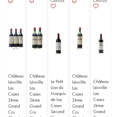
CAVISTE
CAVISTE
Château
Château
Château
Le Petit
Château
Léoville
Léoville
Léoville
Lion du
Léoville
Las
Las
Las
Marquis
Las
Cases
Cases
Cases
de Las
Cases
2ème
2ème
2ème
Cases
2ème
Grand
Grand
Grand
Second
Grand
Cru
Cru
Cru