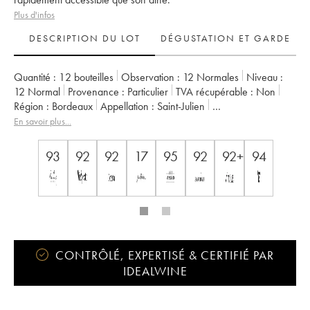
Plus d'infos
DESCRIPTION DU LOT
DÉGUSTATION ET GARDE
Quantité :
12 bouteilles
Observation :
12 Normales
Niveau :
12
Normal
Provenance :
particulier
TVA récupérable :
non
Région :
Bordeaux
Appellation :
Saint-Julien
Propriétaire :
SC du Ch. Léoville Las Cases (Consorts Delon)
En savoir plus...
93
92
92
17
95
92
92+
94
CONTRÔLÉ, EXPERTISÉ & CERTIFIÉ PAR
IDEALWINE