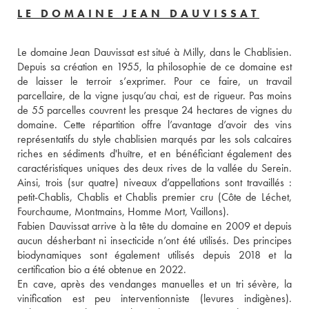
LE DOMAINE JEAN DAUVISSAT
Le domaine Jean Dauvissat est situé à Milly, dans le Chablisien. 
Depuis sa création en 1955, la philosophie de ce domaine est 
de laisser le terroir s’exprimer. Pour ce faire, un travail 
parcellaire, de la vigne jusqu’au chai, est de rigueur. Pas moins 
de 55 parcelles couvrent les presque 24 hectares de vignes du 
domaine. Cette répartition offre l’avantage d’avoir des vins 
représentatifs du style chablisien marqués par les sols calcaires 
riches en sédiments d'huître, et en bénéficiant également des 
caractéristiques uniques des deux rives de la vallée du Serein. 
Ainsi, trois (sur quatre) niveaux d’appellations sont travaillés : 
petit-Chablis, Chablis et Chablis premier cru (Côte de Léchet, 
Fourchaume, Montmains, Homme Mort, Vaillons). 
Fabien Dauvissat arrive à la tête du domaine en 2009 et depuis 
aucun désherbant ni insecticide n’ont été utilisés. Des principes 
biodynamiques sont également utilisés depuis 2018 et la 
certification bio a été obtenue en 2022. 
En cave, après des vendanges manuelles et un tri sévère, la 
vinification est peu interventionniste (levures indigènes). 