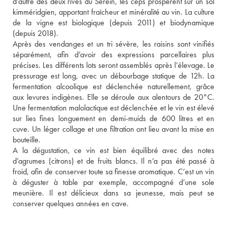
d’autre des deux rives du Serein, les ceps prospèrent sur un sol 
kimméridgien, apportant fraîcheur et minéralité au vin. La culture 
de la vigne est biologique (depuis 2011) et biodynamique 
(depuis 2018). 
Après des vendanges et un tri sévère, les raisins sont vinifiés 
séparément, afin d’avoir des expressions parcellaires plus 
précises. Les différents lots seront assemblés après l’élevage. Le 
pressurage est long, avec un débourbage statique de 12h. La 
fermentation alcoolique est déclenchée naturellement, grâce 
aux levures indigènes. Elle se déroule aux alentours de 20°C. 
Une fermentation malolactique est déclenchée et le vin est élevé 
sur lies fines longuement en demi-muids de 600 litres et en 
cuve. Un léger collage et une filtration ont lieu avant la mise en 
bouteille. 
A la dégustation, ce vin est bien équilibré avec des notes 
d’agrumes (citrons) et de fruits blancs. Il n’a pas été passé à 
froid, afin de conserver toute sa finesse aromatique. C’est un vin 
à déguster à table par exemple, accompagné d’une sole 
meunière. Il est délicieux dans sa jeunesse, mais peut se 
conserver quelques années en cave.