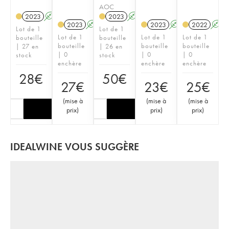
AOC
2023
A
2023
A
2023
A
2023
A
2022
A
Lot de 1
Lot de 1
Lot de 1
Lot de 1
Lot de 1
bouteille
bouteille
bouteille
bouteille
bouteille
| 27 en
| 26 en
| 0
| 0
| 0
stock
stock
enchère
enchère
enchère
28
€
50
€
27
€
23
€
25
€
(
mise à
(
mise à
(
mise à
prix
)
prix
)
prix
)
IDEALWINE VOUS SUGGÈRE