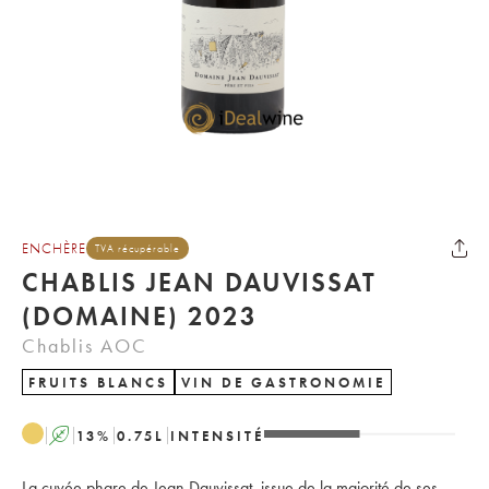
ENCHÈRE
TVA récupérable
CHABLIS JEAN DAUVISSAT
(DOMAINE) 2023
Chablis AOC
FRUITS BLANCS
VIN DE GASTRONOMIE
A
13
%
0.75
L
INTENSITÉ
La cuvée phare de Jean Dauvissat, issue de la majorité de ses