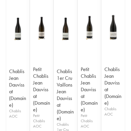
Petit
Petit
Chablis
Chablis
Chablis
Chablis
Chablis
Jean
Jean
1er Cru
Jean
Jean
Dauviss
Dauviss
Vaillons
Dauviss
Dauviss
at
at
Jean
at
at
(Domain
(Domain
Dauviss
(Domain
(Domain
e)
e)
at
e)
e)
Chablis
Chablis
(Domain
AOC
Petit
Petit
AOC
e)
Chablis
Chablis
Chablis
AOC
AOC
1er Cru