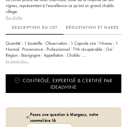
vignes, représentant à l’excellence ce qu’est un grand chablis
village.
Plus d'infos
DESCRIPTION DU LOT
DÉGUSTATION ET GARDE
Quantité :
1 bouteille
Observation :
1 Capsule cire
Niveau :
1
Normal
Provenance :
professionnel
TVA récupérable :
oui
Région :
Bourgogne
Appellation :
Chablis
Propriétaire :
Jean Dauvissat (Domaine)
En savoir plus...
CONTRÔLÉ, EXPERTISÉ & CERTIFIÉ PAR
IDEALWINE
Posez une question à Margaux, notre
sommelière IA