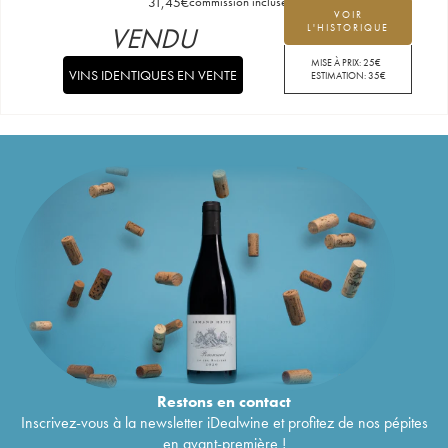
31,45
€
commission incluse
VOIR
VENDU
L'HISTORIQUE
MISE À PRIX:
25
€
VINS IDENTIQUES EN VENTE
ESTIMATION:
35
€
Restons en
contact
Inscrivez-vous à la newsletter iDealwine et profitez de nos pépites
en avant-première !