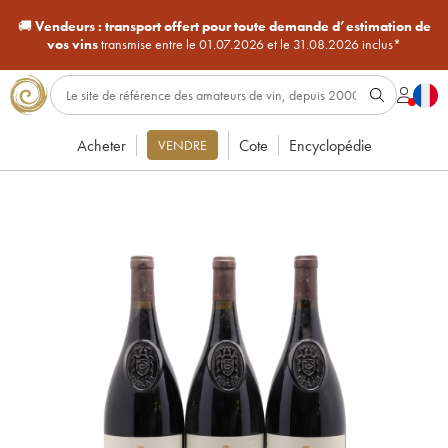
🚚
Vendeurs :
transport offert pour toute demande d’estimation de
vos vins
transmise entre le 01.07.2026 et le 31.08.2026 inclus*
Acheter
Cote
Encyclopédie
VENDRE