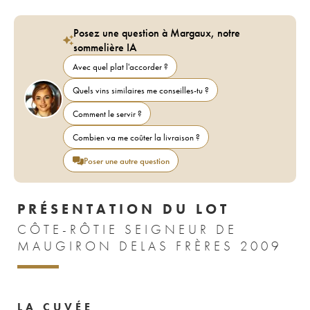
Posez une question à Margaux, notre
sommelière IA
Avec quel plat l'accorder ?
Quels vins similaires me conseilles-tu ?
Comment le servir ?
Combien va me coûter la livraison ?
Poser une autre question
PRÉSENTATION DU LOT
CÔTE-RÔTIE SEIGNEUR DE
MAUGIRON DELAS FRÈRES 2009
LA CUVÉE