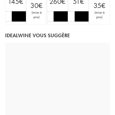
145
€
260
€
51
€
30
€
35
€
(
mise à
(
mise à
prix
)
prix
)
IDEALWINE VOUS SUGGÈRE