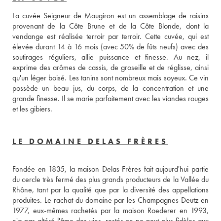
La cuvée Seigneur de Maugiron est un assemblage de raisins 
provenant de la Côte Brune et de la Côte Blonde, dont la 
vendange est réalisée terroir par terroir. Cette cuvée, qui est 
élevée durant 14 à 16 mois (avec 50% de fûts neufs) avec des 
soutirages réguliers, allie puissance et finesse. Au nez, il 
exprime des arômes de cassis, de groseille et de réglisse, ainsi 
qu'un léger boisé. Les tanins sont nombreux mais soyeux. Ce vin 
possède un beau jus, du corps, de la concentration et une 
grande finesse. Il se marie parfaitement avec les viandes rouges 
et les gibiers.
LE DOMAINE DELAS FRÈRES
Fondée en 1835, la maison Delas Frères fait aujourd'hui partie 
du cercle très fermé des plus grands producteurs de la Vallée du 
Rhône, tant par la qualité que par la diversité des appellations 
produites. Le rachat du domaine par les Champagnes Deutz en 
1977, eux-mêmes rachetés par la maison Roederer en 1993, 
n'a pas altéré l'âme des vins, restés on ne peut plus fidèles aux 