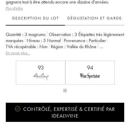
gagnera tout à être attendu encore une dizaine d'années.
Plus d'infos
DESCRIPTION DU LOT
DÉGUSTATION ET GARDE
Quantité :
3 magnums
Observation :
3 Étiquettes très légèrement
marquées
Niveau :
3
Normal
Provenance :
particulier
TVA récupérable :
non
Région :
Vallée du Rhône
Appellation :
Côte-Rôtie
Propriétaire :
Delas Frères
En savoir plus...
93
94
CONTRÔLÉ, EXPERTISÉ & CERTIFIÉ PAR
IDEALWINE