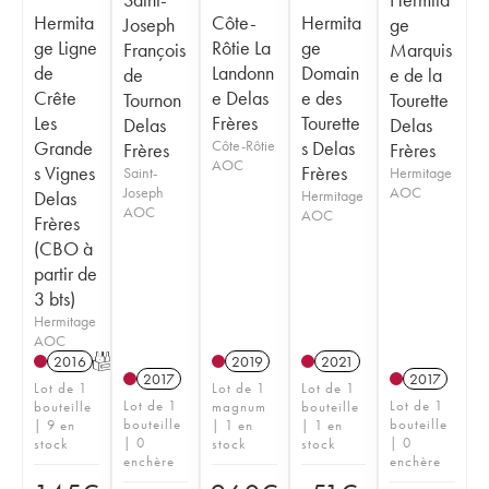
Hermita
Côte-
Hermita
Joseph
ge
ge Ligne
Rôtie La
ge
François
Marquis
de
Landonn
Domain
de
e de la
Crête
e Delas
e des
Tournon
Tourette
Les
Frères
Tourette
Delas
Delas
Grande
Côte-Rôtie
s Delas
Frères
Frères
AOC
s Vignes
Frères
Saint-
Hermitage
Joseph
AOC
Delas
Hermitage
AOC
AOC
Frères
(CBO à
partir de
3 bts)
Hermitage
AOC
2016
T
2019
2021
2017
2017
Lot de 1
Lot de 1
Lot de 1
Lot de 1
Lot de 1
bouteille
magnum
bouteille
bouteille
bouteille
| 9 en
| 1 en
| 1 en
| 0
| 0
stock
stock
stock
enchère
enchère