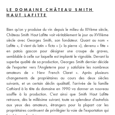
LE DOMAINE CHÂTEAU SMITH
HAUT LAFITTE
Bien qu'on y produise du vin depuis le milieu du XIVème siècle, 
Château Smith Haut Lafitte voit véritablement le jour au XVIIIème 
siècle avec Georges Smith, son fondateur. Quant au nom « 
Lafitte », il vient du latin « ficta » (« la pierre »), devenu « fitte » 
en patois gascon pour désigner une croupe de graves, 
semblable à celle sur laquelle est implanté le vignoble. Devant la 
superbe qualité de sa production, Georges Smith dernier décide 
de l'exporter vers l'Angleterre pour y satisfaire les nombreux 
amateurs de « New French Claret ». Après plusieurs 
changements de propriétaires au cours des deux siècles 
suivants, et un certain déclin qualitatif, l'arrivée de la famille 
Cathiard à la tête du domaine en 1990 va donner un nouveau 
souffle à la production. C'est ainsi que Smith Haut Lafitte 
retrouve, dès le millésime suivant, toute sa splendeur d'autrefois 
aux yeux des amateurs, étrangers pour la plupart car les 
propriétaires continuent de privilégier la voie de l'exportation qui 