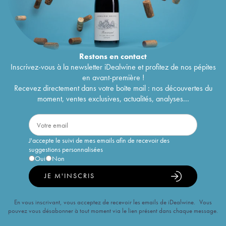
Restons en
contact
Inscrivez-vous à la newsletter iDealwine et profitez de nos pépites
en avant-première !
Recevez directement dans votre boîte mail : nos découvertes du
moment, ventes exclusives, actualités, analyses...
J'accepte le suivi de mes emails afin de recevoir des
suggestions personnalisées
Oui
Non
JE M'INSCRIS
En vous inscrivant, vous acceptez de recevoir les emails de iDealwine. Vous
pouvez vous désabonner à tout moment via le lien présent dans chaque message.