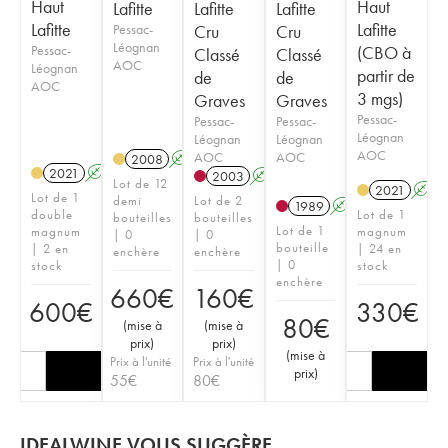
Haut
Haut
Lafitte
Lafitte
Lafitte
Lafitte
Lafitte
Pessac-
Cru
Cru
Léognan
Pessac-
(CBO à
Classé
Classé
AOC
Léognan
partir de
de
de
AOC
3 mgs)
Graves
Graves
Pessac-
Pessac-
Pessac-
Léognan
Léognan
Léognan
AOC
AOC
AOC
2008
A
T
2021
A
T
2003
A
Lot de 12
2021
A
Lot de 1
demi
Lot de 2
1989
A
double
Lot de 1
bouteilles
bouteilles
Lot de 1
magnum
magnum
| 0
| 0
bouteille
| 2 en
| 24 en
enchère
enchère
| 0
stock
stock
enchère
660
€
160
€
600
€
330
€
80
€
(
mise à
(
mise à
prix
)
prix
)
(
mise à
Prix à l'unité
Prix à l'unité
prix
)
55
€
80
€
IDEALWINE VOUS SUGGÈRE