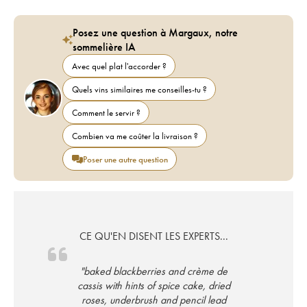
Posez une question à Margaux, notre
sommelière IA
Avec quel plat l'accorder ?
Quels vins similaires me conseilles-tu ?
Comment le servir ?
Combien va me coûter la livraison ?
Poser une autre question
CE QU'EN DISENT LES EXPERTS...
"baked blackberries and crème de
cassis with hints of spice cake, dried
roses, underbrush and pencil lead