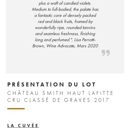
plus a waft of candied violets.
Medium to full-bodied, the palate has
a fantastic core of densely packed
red and black fruits, framed by
wonderfully ripe, rounded tannins
and seamless freshness, finishing
long and perfumed.", Lisa Perrotti-
Brown, Wine Advocate, Mars 2020
PRÉSENTATION DU LOT
CHÂTEAU SMITH HAUT LAFITTE
CRU CLASSÉ DE GRAVES 2017
LA CUVÉE