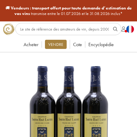
🚚
Vendeurs :
transport offert pour toute demande d’estimation de
vos vins
transmise entre le 01.07.2026 et le 31.08.2026 inclus*
Acheter
Cote
Encyclopédie
VENDRE