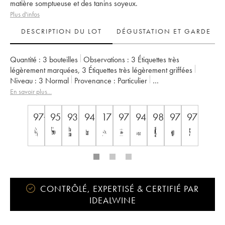
matière somptueuse et des tanins soyeux.
Plus d'infos
DESCRIPTION DU LOT
DÉGUSTATION ET GARDE
Quantité :
3 bouteilles
Observations :
3 Étiquettes très
légèrement marquées
,
3 Étiquettes très légèrement griffées
Niveau :
3
Normal
Provenance :
particulier
TVA récupérable :
non
Région :
Bordeaux
En savoir plus...
Appellation :
Pessac-Léognan
Classement :
Cru Classé de Graves
97+
95
93
94
17
97
94
98
97
97
Propriétaire :
Famille Cathiard
CONTRÔLÉ, EXPERTISÉ & CERTIFIÉ PAR
IDEALWINE