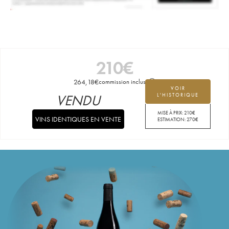
210
€
264,18
€
commission incluse
VOIR
VENDU
L'HISTORIQUE
MISE À PRIX:
210
€
VINS IDENTIQUES EN VENTE
ESTIMATION:
270
€