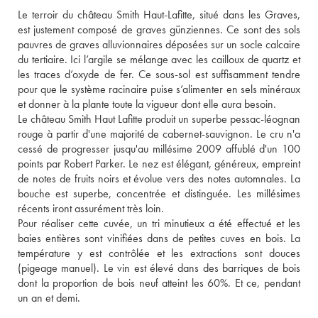
Le terroir du château Smith Haut-Lafitte, situé dans les Graves, 
est justement composé de graves günziennes. Ce sont des sols 
pauvres de graves alluvionnaires déposées sur un socle calcaire 
du tertiaire. Ici l’argile se mélange avec les cailloux de quartz et 
les traces d’oxyde de fer. Ce sous-sol est suffisamment tendre 
pour que le système racinaire puise s’alimenter en sels minéraux 
et donner à la plante toute la vigueur dont elle aura besoin. 
Le château Smith Haut Lafitte produit un superbe pessac-léognan 
rouge à partir d'une majorité de cabernet-sauvignon. Le cru n'a 
cessé de progresser jusqu'au millésime 2009 affublé d'un 100 
points par Robert Parker. Le nez est élégant, généreux, empreint 
de notes de fruits noirs et évolue vers des notes automnales. La 
bouche est superbe, concentrée et distinguée. Les millésimes 
récents iront assurément très loin. 
Pour réaliser cette cuvée, un tri minutieux a été effectué et les 
baies entières sont vinifiées dans de petites cuves en bois. La 
température y est contrôlée et les extractions sont douces 
(pigeage manuel). Le vin est élevé dans des barriques de bois 
dont la proportion de bois neuf atteint les 60%. Et ce, pendant 
un an et demi.