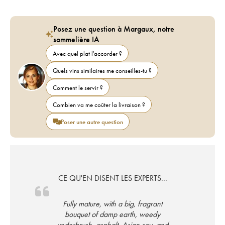
Posez une question à Margaux, notre
sommelière IA
Avec quel plat l'accorder ?
Quels vins similaires me conseilles-tu ?
Comment le servir ?
Combien va me coûter la livraison ?
Poser une autre question
CE QU'EN DISENT LES EXPERTS...
Fully mature, with a big, fragrant
bouquet of damp earth, weedy
underbrush, asphalt, Asian soy, and