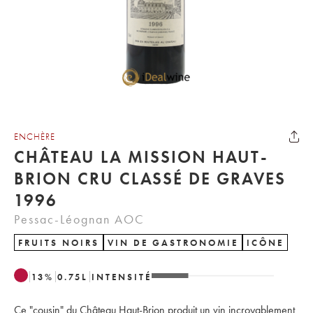
ENCHÈRE
CHÂTEAU LA MISSION HAUT-
BRION CRU CLASSÉ DE GRAVES
1996
Pessac-Léognan AOC
FRUITS NOIRS
VIN DE GASTRONOMIE
ICÔNE
13
%
0.75
L
INTENSITÉ
Ce "cousin" du Château Haut-Brion produit un vin incroyablement