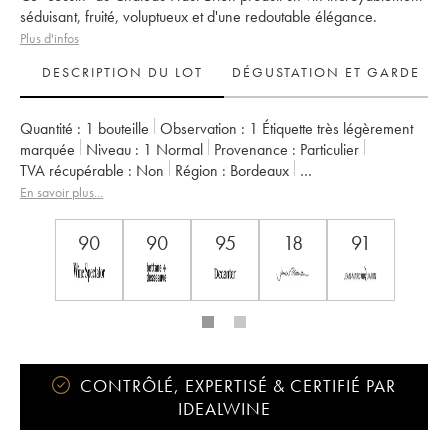
séduisant, fruité, voluptueux et d'une redoutable élégance.
Plus d'infos
DESCRIPTION DU LOT
DÉGUSTATION ET GARDE
Quantité :
1 bouteille
Observation :
1 Étiquette très légèrement
marquée
Niveau :
1
Normal
Provenance :
particulier
TVA récupérable :
non
Région :
Bordeaux
Appellation :
Pessac-Léognan
En savoir plus...
Classement :
Cru Classé de Graves
Propriétaire :
Domaines Clarence Dillon
90
90
95
18
91
CONTRÔLÉ, EXPERTISÉ & CERTIFIÉ PAR
IDEALWINE