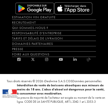
ESTIMATION VIN GRATUITE
RECRUTEMENT
QUI SOMMES-NOUS ?
RESPONSABILITÉ D'ENTREPRISE
TARIFS ET DÉLAIS DE LIVRAISON
DOMAINES PARTENAIRES
PRESSE
FOIRE AUX QUESTIONS
Tous droits réservés © 2026 iDealwine S.A.S.
CGS
Données personnelles
Interdiction de vente de boissons alcooliques aux mineurs de
moins de 18 ans. L'abus d'alcool est dangereux pour la santé,
à consommer avec modération.
La preuve de majorité de l'acheteur est exigée au moment de la vente en
ligne. CODE DE LA SANTÉ PUBLIQUE, ART.L.3342-1 et L.3353-3