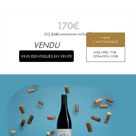
170
€
213,86
€
commission incluse
VOIR
VENDU
L'HISTORIQUE
MISE À PRIX:
170
€
VINS IDENTIQUES EN VENTE
ESTIMATION:
230
€