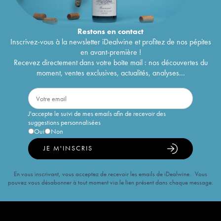
Restons en
contact
Inscrivez-vous à la newsletter iDealwine et profitez de nos pépites
en avant-première !
Recevez directement dans votre boîte mail : nos découvertes du
moment, ventes exclusives, actualités, analyses...
J'accepte le suivi de mes emails afin de recevoir des
suggestions personnalisées
Oui
Non
JE M'INSCRIS
En vous inscrivant, vous acceptez de recevoir les emails de iDealwine. Vous
pouvez vous désabonner à tout moment via le lien présent dans chaque message.