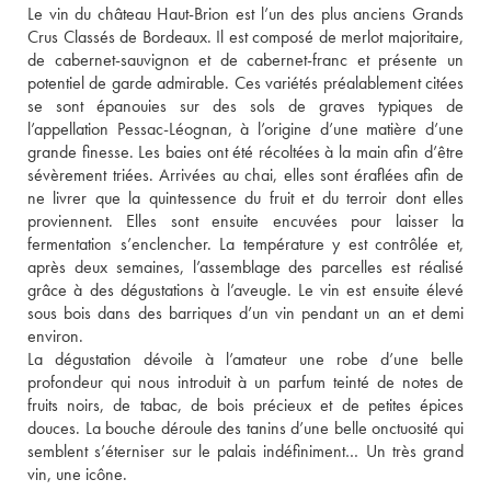
Le vin du château Haut-Brion est l’un des plus anciens Grands 
Crus Classés de Bordeaux. Il est composé de merlot majoritaire, 
de cabernet-sauvignon et de cabernet-franc et présente un 
potentiel de garde admirable. Ces variétés préalablement citées 
se sont épanouies sur des sols de graves typiques de 
l’appellation Pessac-Léognan, à l’origine d’une matière d’une 
grande finesse. Les baies ont été récoltées à la main afin d’être 
sévèrement triées. Arrivées au chai, elles sont éraflées afin de 
ne livrer que la quintessence du fruit et du terroir dont elles 
proviennent. Elles sont ensuite encuvées pour laisser la 
fermentation s’enclencher. La température y est contrôlée et, 
après deux semaines, l’assemblage des parcelles est réalisé 
grâce à des dégustations à l’aveugle. Le vin est ensuite élevé 
sous bois dans des barriques d’un vin pendant un an et demi 
environ. 
La dégustation dévoile à l’amateur une robe d’une belle 
profondeur qui nous introduit à un parfum teinté de notes de 
fruits noirs, de tabac, de bois précieux et de petites épices 
douces. La bouche déroule des tanins d’une belle onctuosité qui 
semblent s’éterniser sur le palais indéfiniment… Un très grand 
vin, une icône.