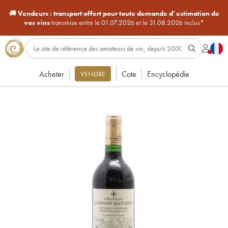
🚚
Vendeurs :
transport offert pour toute demande d’estimation de
vos vins
transmise entre le 01.07.2026 et le 31.08.2026 inclus*
Acheter
Cote
Encyclopédie
VENDRE