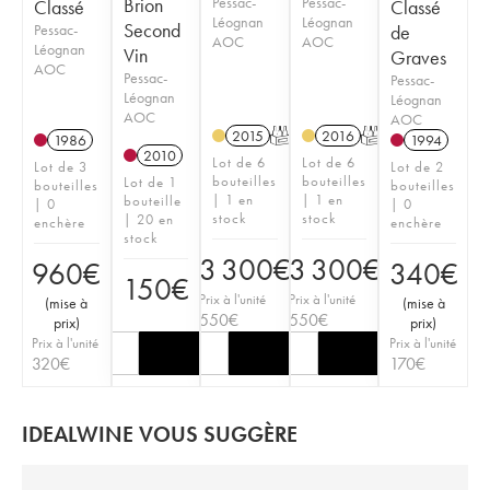
Brion
Pessac-
Pessac-
Classé
Classé
Léognan
Léognan
Second
Pessac-
de
AOC
AOC
Léognan
Vin
Graves
AOC
Pessac-
Pessac-
Léognan
Léognan
AOC
AOC
2015
T
2016
T
1986
1994
2010
Lot de 6
Lot de 6
Lot de 3
Lot de 2
bouteilles
bouteilles
Lot de 1
bouteilles
bouteilles
| 1 en
| 1 en
bouteille
| 0
| 0
stock
stock
| 20 en
enchère
enchère
stock
3 300
€
3 300
€
960
€
340
€
150
€
Prix à l'unité
Prix à l'unité
(
mise à
(
mise à
550
€
550
€
prix
)
prix
)
Prix à l'unité
Prix à l'unité
320
€
170
€
IDEALWINE VOUS SUGGÈRE