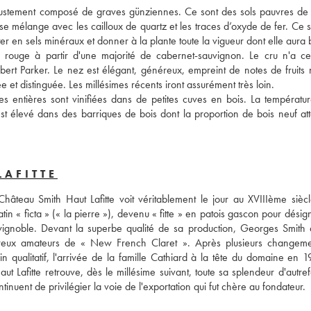
st justement composé de graves günziennes. Ce sont des sols pauvres de 
e se mélange avec les cailloux de quartz et les traces d’oxyde de fer. Ce s
 rouge à partir d'une majorité de cabernet-sauvignon. Le cru n'a ce
rt Parker. Le nez est élégant, généreux, empreint de notes de fruits no
et distinguée. Les millésimes récents iront assurément très loin. 
ies entières sont vinifiées dans de petites cuves en bois. La température
t élevé dans des barriques de bois dont la proportion de bois neuf attei
LAFITTE
hâteau Smith Haut Lafitte voit véritablement le jour au XVIIIème siècl
tin « ficta » (« la pierre »), devenu « fitte » en patois gascon pour désig
vignoble. Devant la superbe qualité de sa production, Georges Smith d
ombreux amateurs de « New French Claret ». Après plusieurs changeme
in qualitatif, l'arrivée de la famille Cathiard à la tête du domaine en 1
t Lafitte retrouve, dès le millésime suivant, toute sa splendeur d'autref
inuent de privilégier la voie de l'exportation qui fut chère au fondateur. 