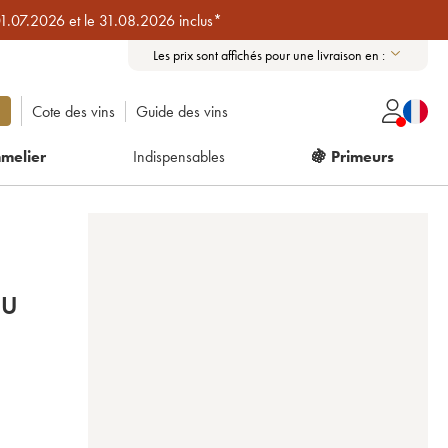
01.07.2026 et le 31.08.2026 inclus*
Les prix sont affichés pour une livraison en :
Cote des vins
Guide des vins
melier
Indispensables
🍇 Primeurs
RU