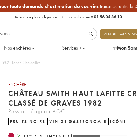
 pour toute demande d’estimation de vos vins
transmise entre le 
Retrait sur place
cliquez ici
|
Un conseil en vin ?
01 56 05 86 10
VENDRE MES VINS
Nos enchères
Services +
✨
Mon Som
1982 - Lot de 2 bouteilles
ENCHÈRE
CHÂTEAU SMITH HAUT LAFITTE C
CLASSÉ DE GRAVES 1982
Pessac-Léognan AOC
FRUITS NOIRS
VIN DE GASTRONOMIE
ICÔNE
A
13
%
1.5
L
INTENSITÉ