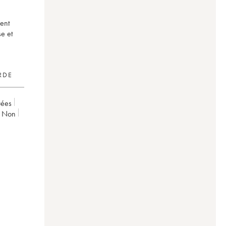
ent
se et
RDE
uées
non