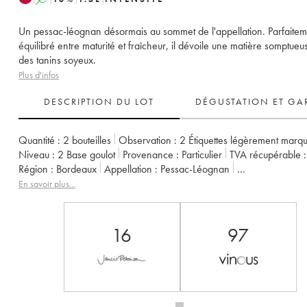
Un pessac-léognan désormais au sommet de l'appellation. Parfaitem
équilibré entre maturité et fraîcheur, il dévoile une matière somptueu
des tanins soyeux.
Plus d'infos
DESCRIPTION DU LOT
DÉGUSTATION ET GA
Quantité :
2 bouteilles
Observation :
2 Étiquettes légèrement marq
Niveau :
2
Base goulot
Provenance :
particulier
TVA récupérable :
Région :
Bordeaux
Appellation :
Pessac-Léognan
Classement :
Cru Classé de Graves
Propriétaire :
Famille Cathiard
En savoir plus...
16
97