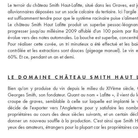
Le terroir du château Smith Haut-Lafitte, situé dans les Graves, e
alluvionnaires déposées sur un socle calcaire du tertiaire. Ici l’argil
Le château Smith Haut Lafitte produit un superbe pessac-léognan
progresser jusqu'au millésime 2009 affublé d'un 100 points par Robe
évolue vers des notes automnales. La bouche est superbe, concentrée 
Pour réaliser cette cuvée, un tri minutieux a été effectué et les ba
contrôlée et les extractions sont douces (pigeage manuel). Le vin es
60%. Et ce, pendant un an et demi.
LE DOMAINE CHÂTEAU SMITH HAUT 
Bien qu'on y produise du vin depuis le milieu du XIVème siècle, C
Georges Smith, son fondateur. Quant au nom « Lafitte », il vient du la
croupe de graves, semblable à celle sur laquelle est implanté le 
décide de l'exporter vers l'Angleterre pour y satisfaire les n
propriétaires au cours des deux siècles suivants, et un certain décl
donner un nouveau souffle à la production. C'est ainsi que Smith Hau
yeux des amateurs, étrangers pour la plupart car les propriétaires cont