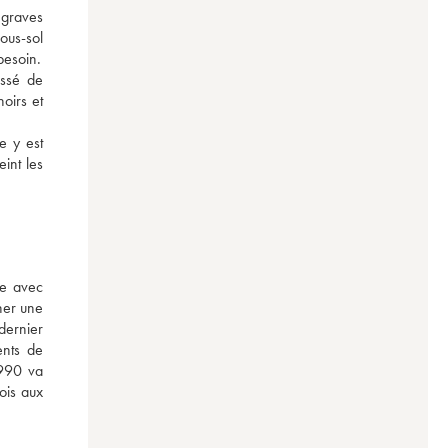
graves 
ous-sol 
est suffisamment tendre pour que le système racinaire puise s’alimenter en sels minéraux et donner à la plante toute la vigueur dont elle aura besoin. 
ssé de 
irs et 
 y est 
nt les 
e avec 
ner une 
ernier 
nts de 
990 va 
ois aux 