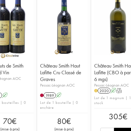
uts de Smith
Château Smith Haut
Château Smith Ha
 Vin
Lafitte Cru Classé de
Lafitte (CBO à par
Léognan AOC
Graves
6 mgs)
Pessac-Léognan AOC
Pessac-Léognan AOC
2020
A
T
8
A
1989
A
Lot de 1 magnum | 1
 bouteilles | 0
Lot de 1 bouteille | 0
stock
enchère
305
€
70
€
80
€
(
mise à prix
)
(
mise à prix
)