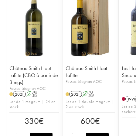
Château Smith Haut
Château Smith Haut
Les Ha
Lafitte (CBO à partir de
Lafitte
Second
3 mgs)
Pessac-Léognan AOC
Pessac-
Pessac-Léognan AOC
2021
A
T
2021
A
T
199
Lot de 1 magnum | 24 en
Lot de 1 double magnum |
Lot de 2
stock
2 en stock
enchère
330
€
600
€