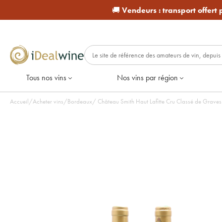
🚚
Vendeurs :
transport offert
Tous nos vins
Nos vins par région
Accueil
/
Acheter vins
/
Bordeaux
/
Château Smith Haut Lafitte Cru Classé de Graves 