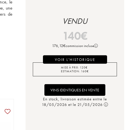
ce, le 
e, une 
ers de 
VENDU
140
€
176,12
€
commission incluse
VOIR L'HISTORIQUE
MISE À PRIX:
120
€
ESTIMATION:
160
€
VINS IDENTIQUES EN VENTE
En stock, livraison estimée entre le
18/05/2026 et le 21/05/2026