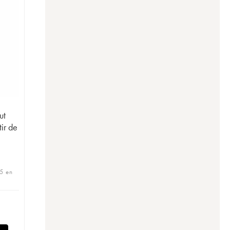
ut
tir de
5 en