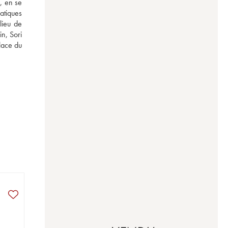
 en se 
atiques 
ieu de 
n, Sori 
ace du 