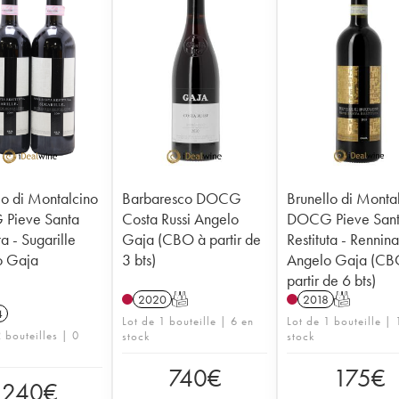
lo di Montalcino
Barbaresco DOCG
Brunello di Monta
Pieve Santa
Costa Russi Angelo
DOCG Pieve San
ta - Sugarille
Gaja (CBO à partir de
Restituta - Rennin
o Gaja
3 bts)
Angelo Gaja (CB
partir de 6 bts)
2020
T
2018
T
4
Lot de 1 bouteille | 6 en
Lot de 1 bouteille | 
 bouteilles | 0
stock
stock
740
€
175
€
240
€