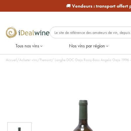
🚚
Vendeurs :
transport offert
Tous nos vins
Nos vins par région
Accueil
/
Acheter vins
/
Piemont
/
Langhe DOC Gaja Rossj-Bass Angelo Gaja 1996 - L