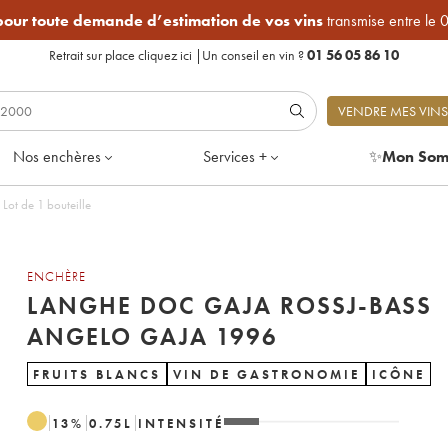
 pour toute demande d’estimation de vos vins
transmise entre le 
Retrait sur place
cliquez ici
|
Un conseil en vin ?
01 56 05 86 10
VENDRE MES VINS
Nos enchères
Services +
✨
Mon Som
ot de 1 bouteille
ENCHÈRE
LANGHE DOC GAJA ROSSJ-BASS
ANGELO GAJA 1996
FRUITS BLANCS
VIN DE GASTRONOMIE
ICÔNE
13
%
0.75
L
INTENSITÉ