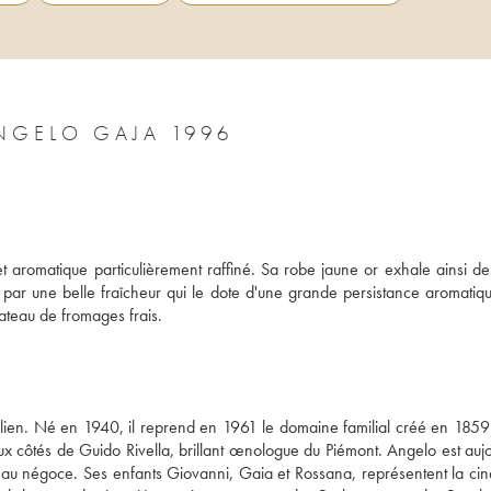
NGELO GAJA 1996
aromatique particulièrement raffiné. Sa robe jaune or exhale ainsi des
 par une belle fraîcheur qui le dote d'une grande persistance aromatique 
ateau de fromages frais.
alien. Né en 1940, il reprend en 1961 le domaine familial créé en 1859 s
x côtés de Guido Rivella, brillant œnologue du Piémont. Angelo est aujou
n au négoce. Ses enfants Giovanni, Gaia et Rossana, représentent la cin