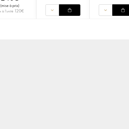
(
mise à prix
)
120
€
x à l'unité