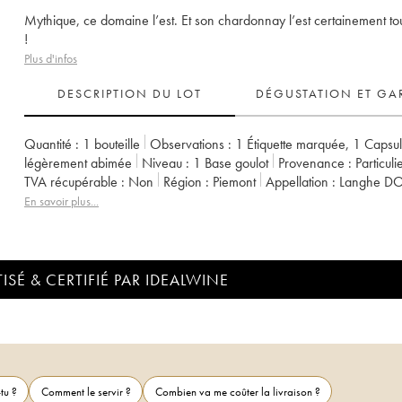
Mythique, ce domaine l’est. Et son chardonnay l’est certainement tou
!
Plus d'infos
DESCRIPTION DU LOT
DÉGUSTATION ET GA
Quantité :
1 bouteille
Observations :
1 Étiquette marquée
,
1 Capsu
légèrement abimée
Niveau :
1
Base goulot
Provenance :
particuli
TVA récupérable :
non
Région :
Piemont
Appellation :
Langhe D
Propriétaire :
Angelo Gaja
En savoir plus...
ISÉ & CERTIFIÉ PAR IDEALWINE
tu ?
Comment le servir ?
Combien va me coûter la livraison ?