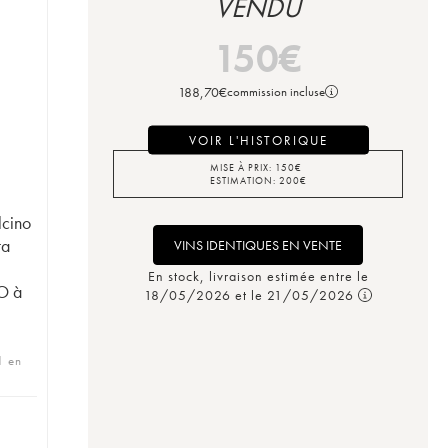
VENDU
150
€
188,70
€
commission incluse
VOIR L'HISTORIQUE
MISE À PRIX:
150
€
ESTIMATION:
200
€
lcino
ta
VINS IDENTIQUES EN VENTE
a
En stock, livraison estimée entre le
O à
18/05/2026 et le 21/05/2026
1 en