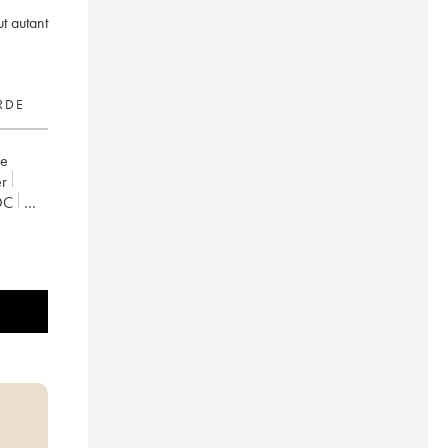
t autant
RDE
le
er
OC