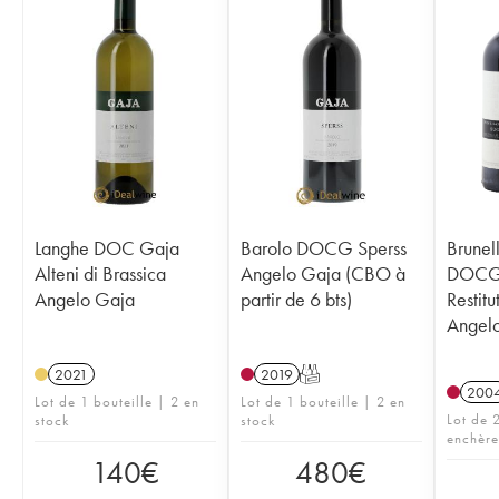
Langhe DOC Gaja
Barolo DOCG Sperss
Brunel
Alteni di Brassica
Angelo Gaja (CBO à
DOCG 
Angelo Gaja
partir de 6 bts)
Restitu
Angel
2021
2019
T
200
Lot de 1 bouteille | 2 en
Lot de 1 bouteille | 2 en
Lot de 2
stock
stock
enchère
140
€
480
€