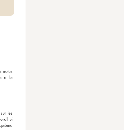
 notes 
et lui 
ur les 
rd'hui 
quième 