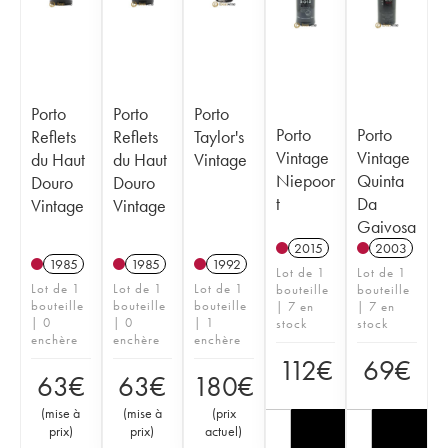
Porto
Porto
Porto
Porto
Porto
Reflets
Reflets
Taylor's
Vintage
Vintage
du Haut
du Haut
Vintage
Niepoor
Quinta
Douro
Douro
t
Da
Vintage
Vintage
Gaivosa
2015
2003
1985
1985
1992
Lot de 1
Lot de 1
Lot de 1
Lot de 1
Lot de 1
bouteille
bouteille
bouteille
bouteille
bouteille
| 7 en
| 7 en
| 0
| 0
| 1
stock
stock
enchère
enchère
enchère
112
€
69
€
63
€
63
€
180
€
(
mise à
(
mise à
(
prix
prix
)
prix
)
actuel
)