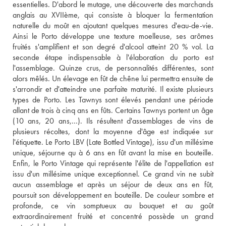
essentielles. D'abord le mutage, une découverte des marchands 
anglais au XVIIème, qui consiste à bloquer la fermentation 
naturelle du moût en ajoutant quelques mesures d'eau-de-vie. 
Ainsi le Porto développe une texture moelleuse, ses arômes 
fruités s'amplifient et son degré d'alcool atteint 20 % vol. La 
seconde étape indispensable à l'élaboration du porto est 
l'assemblage. Quinze crus, de personnalités différentes, sont 
alors mêlés. Un élevage en fût de chêne lui permettra ensuite de 
s'arrondir et d'atteindre une parfaite maturité. Il existe plusieurs 
types de Porto. Les Tawnys sont élevés pendant une période 
allant de trois à cinq ans en fûts. Certains Tawnys portent un âge 
(10 ans, 20 ans,...). Ils résultent d'assemblages de vins de 
plusieurs récoltes, dont la moyenne d'âge est indiquée sur 
l'étiquette. Le Porto LBV (Late Bottled Vintage), issu d'un millésime 
unique, séjourne qu à 6 ans en fût avant la mise en bouteille. 
Enfin, le Porto Vintage qui représente l'élite de l'appellation est 
issu d'un millésime unique exceptionnel. Ce grand vin ne subit 
aucun assemblage et après un séjour de deux ans en fût, 
poursuit son développement en bouteille. De couleur sombre et 
profonde, ce vin somptueux au bouquet et au goût 
extraordinairement fruité et concentré possède un grand 