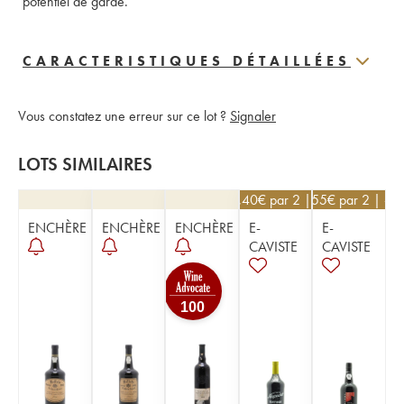
potentiel de garde.
CARACTERISTIQUES DÉTAILLÉES
Vous constatez une erreur sur ce lot ?
Signaler
LOTS SIMILAIRES
106,40
€
par 2 | -5%
65,55
€
par 2 | -5
ENCHÈRE
ENCHÈRE
ENCHÈRE
E-
E-
CAVISTE
CAVISTE
100