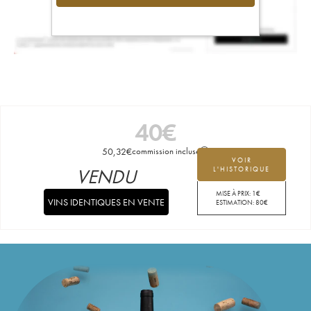
40
€
50,32
€
commission incluse
VOIR
VENDU
L'HISTORIQUE
MISE À PRIX:
1
€
VINS IDENTIQUES EN VENTE
ESTIMATION:
80
€