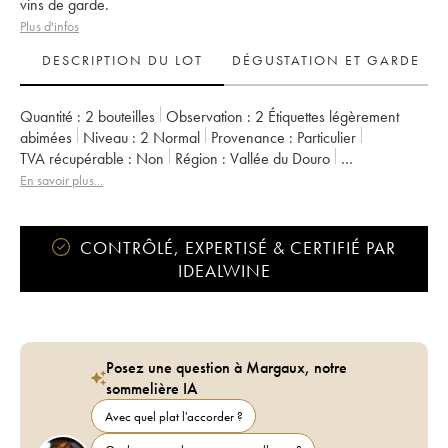
vins de garde.
Plus d'infos
DESCRIPTION DU LOT
DÉGUSTATION ET GARDE
Quantité :
2 bouteilles
Observation :
2 Étiquettes légèrement
abimées
Niveau :
2
Normal
Provenance :
particulier
TVA récupérable :
non
Région :
Vallée du Douro
Appellation :
Porto
En savoir plus...
CONTRÔLÉ, EXPERTISÉ & CERTIFIÉ PAR
IDEALWINE
Posez une question à Margaux, notre
sommelière IA
Avec quel plat l'accorder ?