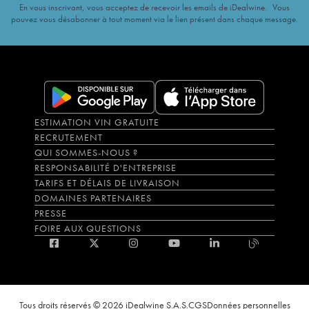
En vous inscrivant, vous acceptez de recevoir les emails de iDealwine. Vous
pouvez vous désabonner à tout moment via le lien présent dans chaque message.
ESTIMATION VIN GRATUITE
RECRUTEMENT
QUI SOMMES-NOUS ?
RESPONSABILITÉ D'ENTREPRISE
TARIFS ET DÉLAIS DE LIVRAISON
DOMAINES PARTENAIRES
PRESSE
FOIRE AUX QUESTIONS
Tous droits réservés © 2026 iDealwine S.A.S.
CGS
Données personnelles